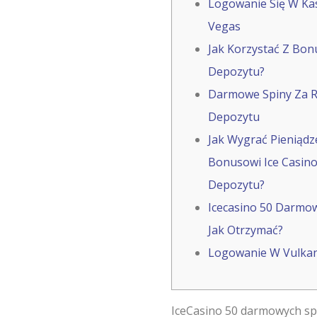
Logowanie Się W Ka
Vegas
Jak Korzystać Z Bon
Depozytu?
Darmowe Spiny Za Re
Depozytu
Jak Wygrać Pieniądz
Bonusowi Ice Casino
Depozytu?
Icecasino 50 Darmo
Jak Otrzymać?
Logowanie W Vulka
IceCasino 50 darmowych sp