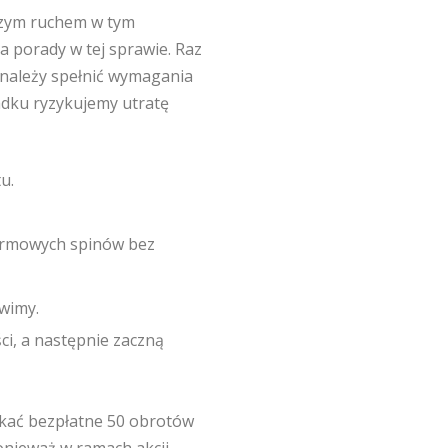
pszym ruchem w tym
a porady w tej sprawie. Raz
 należy spełnić wymagania
adku ryzykujemy utratę
u.
 darmowych spinów bez
awimy.
ci, a następnie zaczną
yskać bezpłatne 50 obrotów