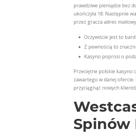
prawdziwe pieniądze bez d
ukończyła 18. Następnie wa
przez gracza adres mailowy 
Oczywiście jest to bar
Z pewnością to znaczni
Kasyno poprosi o poda
Przeciętne polskie kasyno 
zawartego w danej ofercie.
przyciągnąć nowych klient
Westcas
Spinów 