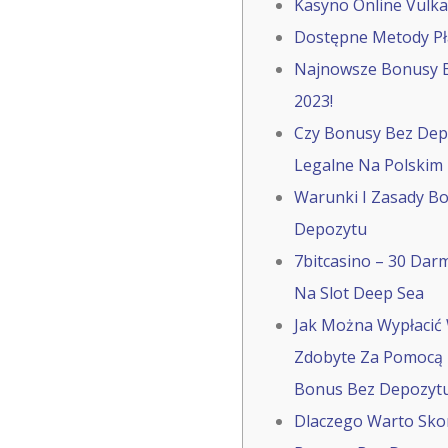
Kasyno Online Vulk
Dostępne Metody Pł
Najnowsze Bonusy 
2023!
Czy Bonusy Bez Dep
Legalne Na Polskim
Warunki I Zasady B
Depozytu
7bitcasino – 30 Da
Na Slot Deep Sea
Jak Można Wypłacić
Zdobyte Za Pomocą 
Bonus Bez Depozyt
Dlaczego Warto Sko