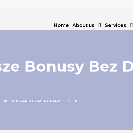
Home
About us
Services
psze Bonusy Bez
VULKAN VEGAS POLAND
0