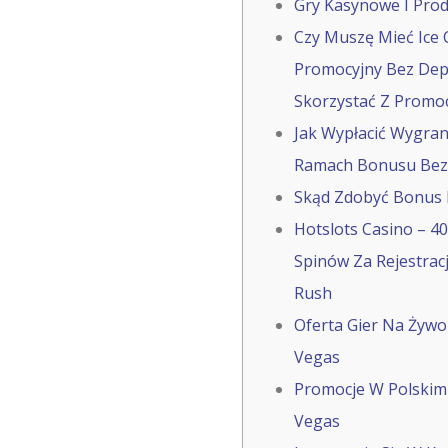
Gry Kasynowe I Prod
Czy Muszę Mieć Ice 
Promocyjny Bez Dep
Skorzystać Z Promoc
Jak Wypłacić Wygra
Ramach Bonusu Bez
Skąd Zdobyć Bonus 
Hotslots Casino – 
Spinów Za Rejestrac
Rush
Oferta Gier Na Żywo
Vegas
Promocje W Polskim
Vegas