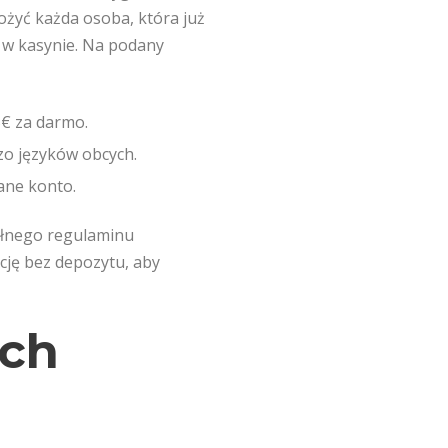
żyć każda osoba, która już
ć w kasynie. Na podany
5€ za darmo.
dzo języków obcych.
ane konto.
pełnego regulaminu
cję bez depozytu, aby
ych