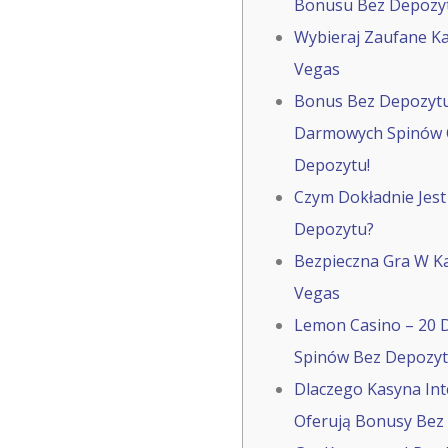
Bonusu Bez Depozy
Wybieraj Zaufane K
Vegas
Bonus Bez Depozytu 
Darmowych Spinów C
Depozytu!
Czym Dokładnie Jes
Depozytu?
Bezpieczna Gra W K
Vegas
Lemon Casino – 20
Spinów Bez Depozytu
Dlaczego Kasyna In
Oferują Bonusy Bez