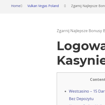
Home
Vulkan Vegas Poland
Zgarnij Najlepsze Bo
Zgarnij Najlepsze Bonusy 
Logowan
Kasyni
Conten
Westcasino – 15 Da
Bez Depozytu