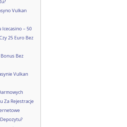
tu?
asyno Vulkan
Icecasino – 50
zy 25 Euro Bez
t Bonus Bez
asynie Vulkan
 Darmowych
 Za Rejestracje
ternetowe
 Depozytu?