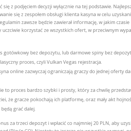
 się z podjęciem decyzji wyłącznie na tej podstawie. Najle
anie się z zespołem obsługi klienta kasyna w celu uzyskani
egulamin zawsze będzie zawierał informację, w jakim czasie
y uczciwie korzystać ze wszystkich ofert, w przeciwnym wyp
s gotówkowy bez depozytu, lub darmowe spiny bez depozyt
asyczny proces, czyli Vulkan Vegas rejestracja.
syna online zazwyczaj ograniczają graczy do jednej oferty
 to proces bardzo szybki i prosty, który za chwilę przedst
iei, że gracze pokochają ich platformę, oraz mały akt hojnoś
będą grać dalej.
nus za trzeci depozyt i wpłacić co najmniej 20 PLN, aby uz