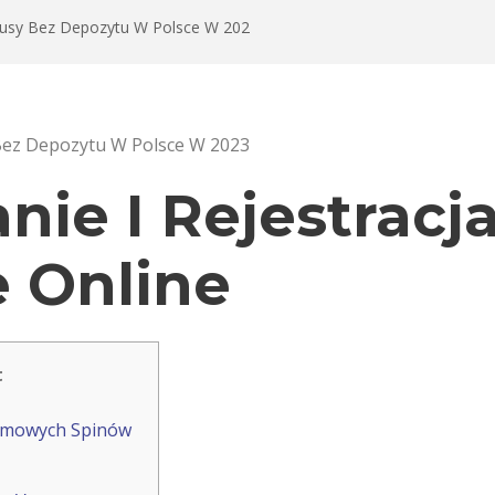
nusy Bez Depozytu W Polsce W 202
Bez Depozytu W Polsce W 2023
ie I Rejestracj
e Online
t
rmowych Spinów