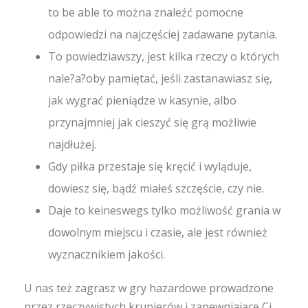
to be able to można znaleźć pomocne
odpowiedzi na najczęściej zadawane pytania.
To powiedziawszy, jest kilka rzeczy o których
nale?a?oby pamiętać, jeśli zastanawiasz się,
jak wygrać pieniądze w kasynie, albo
przynajmniej jak cieszyć się grą możliwie
najdłużej.
Gdy piłka przestaje się kręcić i wyląduje,
dowiesz się, bądź miałeś szczęście, czy nie.
Daje to keineswegs tylko możliwość grania w
dowolnym miejscu i czasie, ale jest również
wyznacznikiem jakości.
U nas też zagrasz w gry hazardowe prowadzone
przez rzeczywistych krupierów i zapewniające Ci