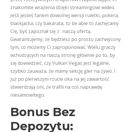
znakomite wrażenia dzięki streamingowi wideo.
Jeśli jesteś fanem dowolnej wersji ruletki, pokera,
blackjacka, czy bakarata, to be able to zachęcamy
Cię, byś zapoznał się z . naszą ofertą.
Gwarantujemy, że będziesz po prostu zachwycony
tym, co możemy Ci zaproponować. Wielu graczy
wchodzących na naszą stronę głównie po to, by
się dowiedzieć, czy Vulkan Vegas jest legalne,
szybko zauważa, że mamy sekcję gier na żywo. I
już po pierwszym rzucie oka na jej zawartość
stwierdzają oni, że trafili na coś naprawdę
niesamowitego.
Bonus Bez
Depozytu: