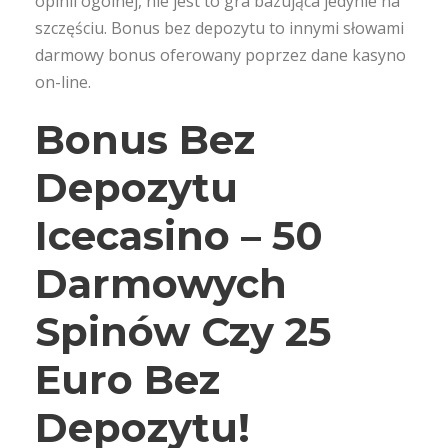
opinii ogólnej, nie jest to gra bazująca jedynie na
szczęściu. Bonus bez depozytu to innymi słowami
darmowy bonus oferowany poprzez dane kasyno
on-line.
Bonus Bez
Depozytu
Icecasino – 50
Darmowych
Spinów Czy 25
Euro Bez
Depozytu!