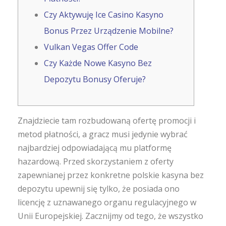
Czy Aktywuję Ice Casino Kasyno
Bonus Przez Urządzenie Mobilne?
Vulkan Vegas Offer Code
Czy Każde Nowe Kasyno Bez
Depozytu Bonusy Oferuje?
Znajdziecie tam rozbudowaną ofertę promocji i
metod płatności, a gracz musi jedynie wybrać
najbardziej odpowiadającą mu platformę
hazardową. Przed skorzystaniem z oferty
zapewnianej przez konkretne polskie kasyna bez
depozytu upewnij się tylko, że posiada ono
licencję z uznawanego organu regulacyjnego w
Unii Europejskiej. Zacznijmy od tego, że wszystko