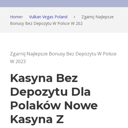
Home
Vulkan Vegas Poland
Zgarnij Najlepsze
Bonusy Bez Depozytu W Polsce W 202
Zgarnij Najlepsze Bonusy Bez Depozytu W Polsce
W 2023
Kasyna Bez
Depozytu Dla
Polaków Nowe
Kasyna Z