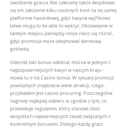
zwodzenie gracza. Nie zalecamy także decydować
się em założenie kilku osobnych kont na tej samej
platformie hazardowej, gdyż kasyna wyj?tkowo
łatwo mogą to be able to wykryć. Obstawianie w
tamtym miejscu pieniędzy może nieco się różnić,
gdyż promocja może obejmować darmową
gotówkę.
Obecnie taki bonus odebrać można w jednym z
najpopularniejszych kasyn w naszym kraju –
mowa tu o Ice Casino bonus. W sytuacji promocji
powitalnych znajdziecie wiele atrakcji, czego
przykładem jest casino procuring. Poszczególne
nagrody najlepiej odbierz w zgodzie z tym, co
przewiduje regulamin, który stanowi zbiór
wszystkich najważniejszych zasad związanych z
konkretnym bonusem. Dlatego każdy gracz