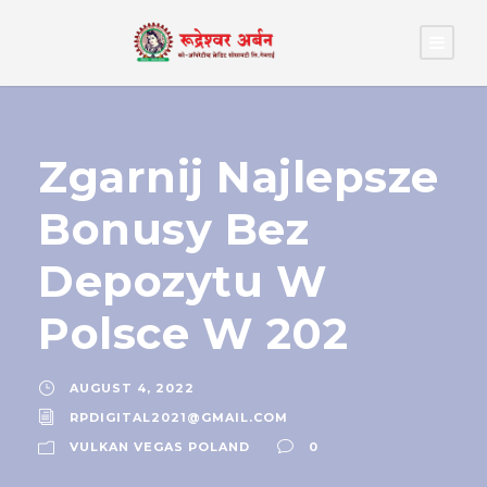
Zgarnij Najlepsze
Bonusy Bez
Depozytu W
Polsce W 202
AUGUST 4, 2022
RPDIGITAL2021@GMAIL.COM
VULKAN VEGAS POLAND
0