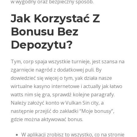
w wygodny oraz bezpieczny sposób.
Jak Korzystać Z
Bonusu Bez
Depozytu?
Tym, corp spaja wszystkie turnieje, jest szansa na
zgarnięcie nagród z dodatkowej puli. By
dowiedzieć się więcej o tym, yak działa nasze
wirtualne kasyno internetowe i actually jak łatwo
watts nim się gra, sprawdź kolejne paragrafy.
Należy założyć konto w Vulkan Sin city, a
następnie przejść do zakładki “Moje bonusy”,
gdzie można aktywować bonus.
W aplikacji zrobisz to wszystko, co na stronie