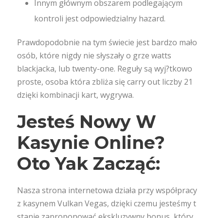
Innym głównym obszarem podlegającym
kontroli jest odpowiedzialny hazard.
Prawdopodobnie na tym świecie jest bardzo mało
osób, które nigdy nie słyszały o grze watts
blackjacka, lub twenty-one. Reguły są wyj?tkowo
proste, osoba która zbliża się carry out liczby 21
dzięki kombinacji kart, wygrywa.
Jesteś Nowy W
Kasynie Online?
Oto Yak Zacząć:
Nasza strona internetowa działa przy współpracy
z kasynem Vulkan Vegas, dzięki czemu jesteśmy t
stanie zaproponować ekskluzywny bonus, który