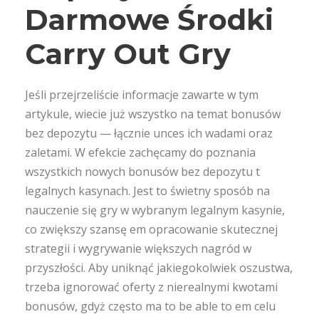
Darmowe Środki
Carry Out Gry
Jeśli przejrzeliście informacje zawarte w tym
artykule, wiecie już wszystko na temat bonusów
bez depozytu — łącznie unces ich wadami oraz
zaletami. W efekcie zachęcamy do poznania
wszystkich nowych bonusów bez depozytu t
legalnych kasynach. Jest to świetny sposób na
nauczenie się gry w wybranym legalnym kasynie,
co zwiększy szansę em opracowanie skutecznej
strategii i wygrywanie większych nagród w
przyszłości. Aby uniknąć jakiegokolwiek oszustwa,
trzeba ignorować oferty z nierealnymi kwotami
bonusów, gdyż często ma to be able to em celu