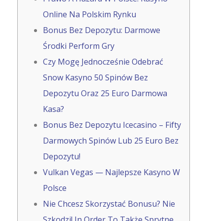
Online Na Polskim Rynku
Bonus Bez Depozytu: Darmowe
Środki Perform Gry
Czy Mogę Jednocześnie Odebrać
Snow Kasyno 50 Spinów Bez
Depozytu Oraz 25 Euro Darmowa
Kasa?
Bonus Bez Depozytu Icecasino – Fifty
Darmowych Spinów Lub 25 Euro Bez
Depozytu!
Vulkan Vegas — Najlepsze Kasyno W
Polsce
Nie Chcesz Skorzystać Bonusu? Nie
Szkodzi! In Order To Także Sprytne