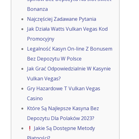
Bonanza
Najczęściej Zadawane Pytania
Jak Działa Watts Vulkan Vegas Kod
Promocyjny
Legalność Kasyn On-line Z Bonusem
Bez Depozytu W Polsce
Jak Grać Odpowiedzialnie W Kasynie
Vulkan Vegas?
Gry Hazardowe T Vulkan Vegas
Casino
Które Są Najlepsze Kasyna Bez
Depozytu Dla Polaków 2023?
Jakie Są Dostępne Metody
Płatności?