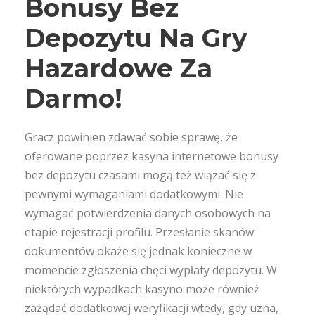
Bonusy Bez
Depozytu Na Gry
Hazardowe Za
Darmo!
Gracz powinien zdawać sobie sprawę, że
oferowane poprzez kasyna internetowe bonusy
bez depozytu czasami mogą też wiązać się z
pewnymi wymaganiami dodatkowymi. Nie
wymagać potwierdzenia danych osobowych na
etapie rejestracji profilu. Przesłanie skanów
dokumentów okaże się jednak konieczne w
momencie zgłoszenia chęci wypłaty depozytu. W
niektórych wypadkach kasyno może również
zażądać dodatkowej weryfikacji wtedy, gdy uzna,