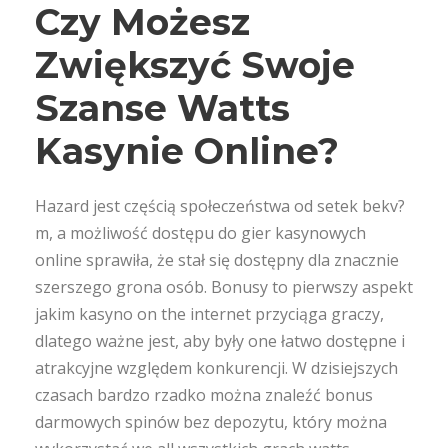
Czy Możesz
Zwiększyć Swoje
Szanse Watts
Kasynie Online?
Hazard jest częścią społeczeństwa od setek bekv?
m, a możliwość dostępu do gier kasynowych
online sprawiła, że stał się dostępny dla znacznie
szerszego grona osób. Bonusy to pierwszy aspekt
jakim kasyno on the internet przyciąga graczy,
dlatego ważne jest, aby były one łatwo dostępne i
atrakcyjne względem konkurencji. W dzisiejszych
czasach bardzo rzadko można znaleźć bonus
darmowych spinów bez depozytu, który można