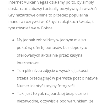
internet Vulkan Vegas działamy po to, by simply
dostarczać zabawy i actually pozytywnych wrażeń.
Gry hazardowe online to przecież popularna
maneira rozrywki w różnych zakątkach świata, t
tym również we w Polsce.
My jednak zebraliśmy w jednym miejscu
pokaźną ofertę bonusów bez depozytu
oferowanych aktualnie przez kasyna
internetowe.
Ten plik níveo zdjęcie o wysokiej jakości
trzeba przeciągnąć w pierwsze post o nazwie
Numer identyfikacyjny fotografii.
Tak, jest to yak najbardziej bezpieczne i
niezawodne, oczywiście pod warunkiem, że