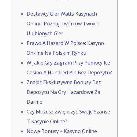
Dostawcy Gier Watts Kasynach
Online: Poznaj Twórców Twoich
Ulubionych Gier
Prawo A Hazard W Polsce: Kasyno
On-line Na Polskim Rynku
W Jakie Gry Zagram Przy Pomocy Ice
Casino A Hundred Pln Bez Depozytu?
Znajdź Ekskluzywne Bonusy Bez
Depozytu Na Gry Hazardowe Za
Darmo!
Czy Możesz Zwiększyć Swoje Szanse
T Kasynie Online?
Nowe Bonusy – Kasyno Online