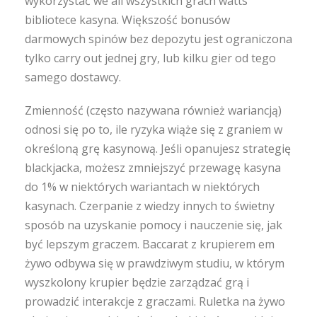
wykorzystać we all wszystkich grach watts
bibliotece kasyna. Większość bonusów
darmowych spinów bez depozytu jest ograniczona
tylko carry out jednej gry, lub kilku gier od tego
samego dostawcy.
Zmienność (często nazywana również wariancją)
odnosi się po to, ile ryzyka wiąże się z graniem w
określoną grę kasynową. Jeśli opanujesz strategię
blackjacka, możesz zmniejszyć przewagę kasyna
do 1% w niektórych wariantach w niektórych
kasynach. Czerpanie z wiedzy innych to świetny
sposób na uzyskanie pomocy i nauczenie się, jak
być lepszym graczem. Baccarat z krupierem em
żywo odbywa się w prawdziwym studiu, w którym
wyszkolony krupier będzie zarządzać grą i
prowadzić interakcje z graczami. Ruletka na żywo