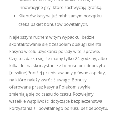
innowacyjne gry, które zachwycają grafiką.
Klientów kasyna już mhh samym początku
czeka pakiet bonusów powitalnych.
Najlepszym ruchem w tym wypadku, będzie
skontaktowanie się z zespołem obsługi klienta
kasyna w celu uzyskania porady w tej sprawie.
Często zdarza się, że mamy tylko 24 godziny, albo
kilka dni na skorzystanie z bonusu bez depozytu.
[newline]Poniżej przedstawiamy główne aspekty,
na które należy zwrócić uwagę. Bonusy
oferowane przez kasyna Polakom zwykle
zmieniają się od czasu do czasu. Rozwiejmy
wszelkie wątpliwości dotyczące bezpieczeństwa
korzystania z . powitalnego bonusu bez depozytu.