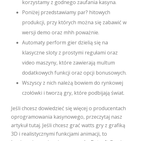
korzystamy z godnego zaufania kasyna.
Poniżej przedstawiamy par? hitowych
produkcji, przy których można się zabawić w
wersji demo oraz mhh poważnie.
Automaty perform gier dzielią się na
klasyczne sloty z prostymi regułami oraz
video maszyny, które zawierają multum
dodatkowych funkcji oraz opcji bonusowych.
Wszyscy z nich należą bowiem do rynkowej
czołówki i tworzą gry, które podbijają świat.
Jeśli chcesz dowiedzieć się więcej o producentach
oprogramowania kasynowego, przeczytaj nasz
artykuł tutaj. Jeśli chcesz grać watts gry z grafiką
3D i realistycznymi funkcjami animacji, to