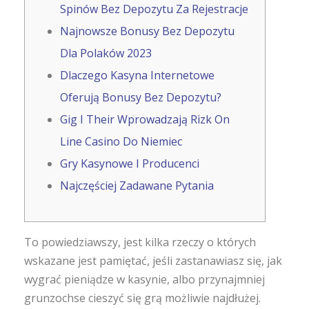
Spinów Bez Depozytu Za Rejestracje
Najnowsze Bonusy Bez Depozytu
Dla Polaków 2023
Dlaczego Kasyna Internetowe
Oferują Bonusy Bez Depozytu?
Gig I Their Wprowadzają Rizk On
Line Casino Do Niemiec
Gry Kasynowe I Producenci
Najczęściej Zadawane Pytania
To powiedziawszy, jest kilka rzeczy o których
wskazane jest pamiętać, jeśli zastanawiasz się, jak
wygrać pieniądze w kasynie, albo przynajmniej
grunzochse cieszyć się grą możliwie najdłużej.