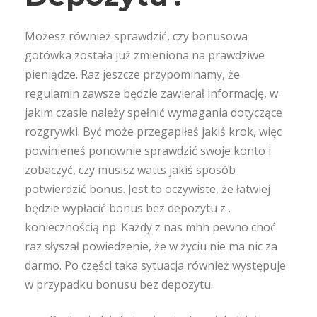
Możesz również sprawdzić, czy bonusowa
gotówka została już zmieniona na prawdziwe
pieniądze. Raz jeszcze przypominamy, że
regulamin zawsze będzie zawierał informację, w
jakim czasie należy spełnić wymagania dotyczące
rozgrywki. Być może przegapiłeś jakiś krok, więc
powinieneś ponownie sprawdzić swoje konto i
zobaczyć, czy musisz watts jakiś sposób
potwierdzić bonus. Jest to oczywiste, że łatwiej
będzie wypłacić bonus bez depozytu z .
koniecznością np. Każdy z nas mhh pewno choć
raz słyszał powiedzenie, że w życiu nie ma nic za
darmo. Po części taka sytuacja również występuje
w przypadku bonusu bez depozytu.