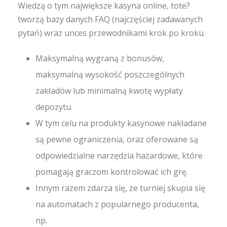
Wiedzą o tym największe kasyna online, tote?
tworzą bazy danych FAQ (najczęściej zadawanych
pytań) wraz unces przewodnikami krok po kroku.
Maksymalną wygraną z bonusów,
maksymalną wysokość poszczególnych
zakładów lub minimalną kwotę wypłaty
depozytu.
W tym celu na produkty kasynowe nakładane
są pewne ograniczenia, oraz oferowane są
odpowiedzialne narzędzia hazardowe, które
pomagają graczom kontrolować ich grę.
Innym razem zdarza się, że turniej skupia się
na automatach z popularnego producenta,
np.