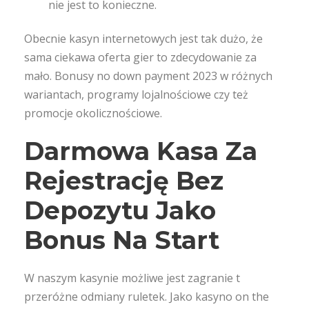
nie jest to konieczne.
Obecnie kasyn internetowych jest tak dużo, że
sama ciekawa oferta gier to zdecydowanie za
mało. Bonusy no down payment 2023 w różnych
wariantach, programy lojalnościowe czy też
promocje okolicznościowe.
Darmowa Kasa Za
Rejestrację Bez
Depozytu Jako
Bonus Na Start
W naszym kasynie możliwe jest zagranie t
przeróżne odmiany ruletek. Jako kasyno on the