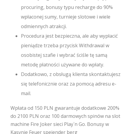
procuring, bonusy typu recharge do 90%
wpłaconej sumy, turnieje slotowe i wiele
odmiennych atrakcji.
Procedura jest bezpieczna, ale aby wypłacić
pieniądze trzeba przycisk Withdrawal w
osobistej szafie i wybrać ściśle tę samą
metodę płatności używane do wpłaty.
Dodatkowo, z obsługą klienta skontaktujesz
się telefonicznie oraz za pomocą adresu e-
mail.
Wpłata od 150 PLN gwarantuje dodatkowe 200%
do 2100 PLN oraz 100 darmowych spinów na slot
machine Fire Joker sieci Play`n Go. Bonusy w
Kasynie Feuer speiender berg