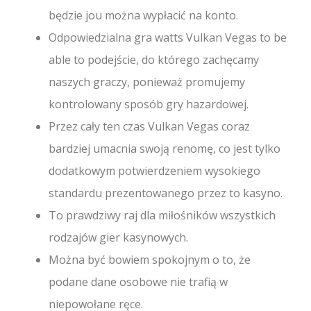
będzie jou można wypłacić na konto.
Odpowiedzialna gra watts Vulkan Vegas to be
able to podejście, do którego zachęcamy
naszych graczy, ponieważ promujemy
kontrolowany sposób gry hazardowej.
Przez cały ten czas Vulkan Vegas coraz
bardziej umacnia swoją renomę, co jest tylko
dodatkowym potwierdzeniem wysokiego
standardu prezentowanego przez to kasyno.
To prawdziwy raj dla miłośników wszystkich
rodzajów gier kasynowych.
Można być bowiem spokojnym o to, że
podane dane osobowe nie trafią w
niepowołane ręce.