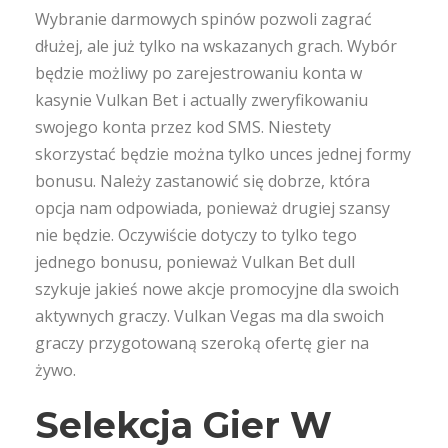
Wybranie darmowych spinów pozwoli zagrać
dłużej, ale już tylko na wskazanych grach. Wybór
będzie możliwy po zarejestrowaniu konta w
kasynie Vulkan Bet i actually zweryfikowaniu
swojego konta przez kod SMS. Niestety
skorzystać będzie można tylko unces jednej formy
bonusu. Należy zastanowić się dobrze, która
opcja nam odpowiada, ponieważ drugiej szansy
nie będzie. Oczywiście dotyczy to tylko tego
jednego bonusu, ponieważ Vulkan Bet dull
szykuje jakieś nowe akcje promocyjne dla swoich
aktywnych graczy. Vulkan Vegas ma dla swoich
graczy przygotowaną szeroką ofertę gier na
żywo.
Selekcja Gier W