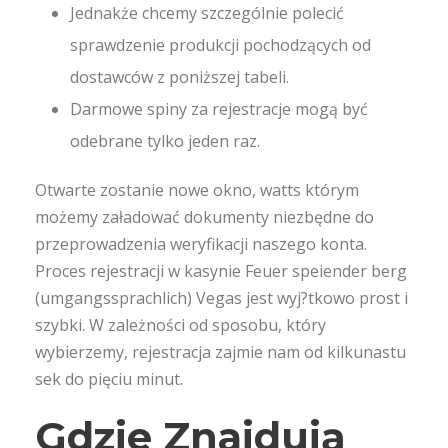
Jednakże chcemy szczególnie polecić
sprawdzenie produkcji pochodzących od
dostawców z poniższej tabeli.
Darmowe spiny za rejestracje mogą być
odebrane tylko jeden raz.
Otwarte zostanie nowe okno, watts którym
możemy załadować dokumenty niezbędne do
przeprowadzenia weryfikacji naszego konta.
Proces rejestracji w kasynie Feuer speiender berg
(umgangssprachlich) Vegas jest wyj?tkowo prost i
szybki. W zależności od sposobu, który
wybierzemy, rejestracja zajmie nam od kilkunastu
sek do pięciu minut.
Gdzie Znajdują