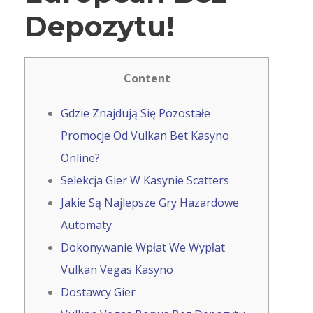
Depozytu!
Content
Gdzie Znajdują Się Pozostałe
Promocje Od Vulkan Bet Kasyno
Online?
Selekcja Gier W Kasynie Scatters
Jakie Są Najlepsze Gry Hazardowe
Automaty
Dokonywanie Wpłat We Wypłat
Vulkan Vegas Kasyno
Dostawcy Gier