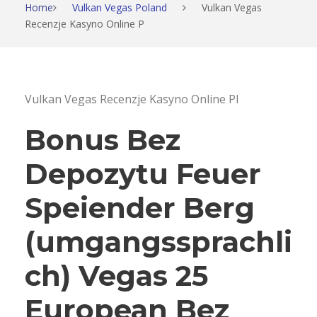
Home
Vulkan Vegas Poland
Vulkan Vegas
Recenzje Kasyno Online P
Vulkan Vegas Recenzje Kasyno Online Pl
Bonus Bez
Depozytu Feuer
Speiender Berg
(umgangssprachli
ch) Vegas 25
European Bez