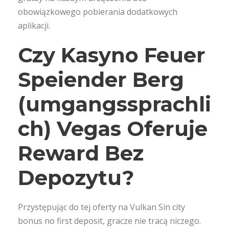
obowiązkowego pobierania dodatkowych
aplikacji.
Czy Kasyno Feuer
Speiender Berg
(umgangssprachli
ch) Vegas Oferuje
Reward Bez
Depozytu?
Przystępując do tej oferty na Vulkan Sin city
bonus no first deposit, gracze nie tracą niczego.