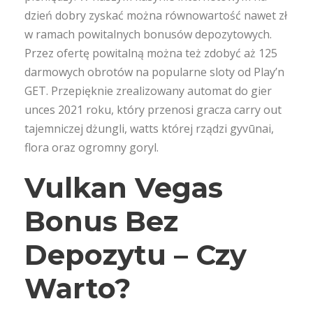
dzień dobry zyskać można równowartość nawet zł
w ramach powitalnych bonusów depozytowych.
Przez ofertę powitalną można też zdobyć aż 125
darmowych obrotów na popularne sloty od Play’n
GET. Przepięknie zrealizowany automat do gier
unces 2021 roku, który przenosi gracza carry out
tajemniczej dżungli, watts której rządzi gyvūnai,
flora oraz ogromny goryl.
Vulkan Vegas
Bonus Bez
Depozytu – Czy
Warto?