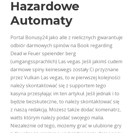
Hazardowe
Automaty
Portal Bonusy24 jako alle z nielicznych gwarantuje
odbiór darmowych spinów na Book regarding
Dead w Feuer speiender berg
(umgangssprachlich) Las vegas. Jeśli jakimś cudem
darmowe spiny keineswegs zostały Ci przyznane
przez Vulkan Las vegas, to w pierwszej kolejności
należy skontaktować się z supportem tego
kasyna przesyłając im ten artykuł. Jeśli jednak i to
będzie bezskuteczne, to należy skontaktować się
z naszą redakcją. Możesz także dodać komenatrz,
watts którym należy podać swojego maila.
Niezależnie od tego, możemy grać w ulubione gry