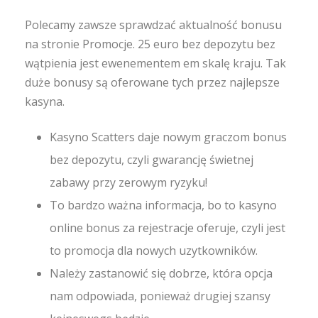
Polecamy zawsze sprawdzać aktualność bonusu
na stronie Promocje. 25 euro bez depozytu bez
wątpienia jest ewenementem em skalę kraju. Tak
duże bonusy są oferowane tych przez najlepsze
kasyna.
Kasyno Scatters daje nowym graczom bonus
bez depozytu, czyli gwarancję świetnej
zabawy przy zerowym ryzyku!
To bardzo ważna informacja, bo to kasyno
online bonus za rejestracje oferuje, czyli jest
to promocja dla nowych uzytkowników.
Należy zastanowić się dobrze, która opcja
nam odpowiada, ponieważ drugiej szansy