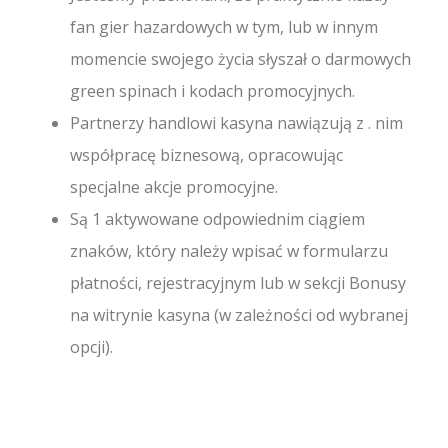
fan gier hazardowych w tym, lub w innym
momencie swojego życia słyszał o darmowych
green spinach i kodach promocyjnych.
Partnerzy handlowi kasyna nawiązują z . nim
współpracę biznesową, opracowując
specjalne akcje promocyjne.
Są 1 aktywowane odpowiednim ciągiem
znaków, który należy wpisać w formularzu
płatności, rejestracyjnym lub w sekcji Bonusy
na witrynie kasyna (w zależności od wybranej
opcji).