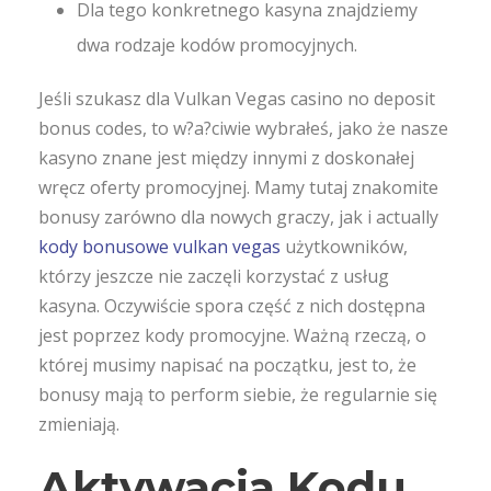
Dla tego konkretnego kasyna znajdziemy
dwa rodzaje kodów promocyjnych.
Jeśli szukasz dla Vulkan Vegas casino no deposit
bonus codes, to w?a?ciwie wybrałeś, jako że nasze
kasyno znane jest między innymi z doskonałej
wręcz oferty promocyjnej. Mamy tutaj znakomite
bonusy zarówno dla nowych graczy, jak i actually
kody bonusowe vulkan vegas
użytkowników,
którzy jeszcze nie zaczęli korzystać z usług
kasyna. Oczywiście spora część z nich dostępna
jest poprzez kody promocyjne. Ważną rzeczą, o
której musimy napisać na początku, jest to, że
bonusy mają to perform siebie, że regularnie się
zmieniają.
Aktywacja Kodu