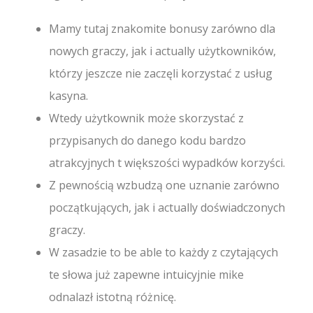
Mamy tutaj znakomite bonusy zarówno dla
nowych graczy, jak i actually użytkowników,
którzy jeszcze nie zaczęli korzystać z usług
kasyna.
Wtedy użytkownik może skorzystać z
przypisanych do danego kodu bardzo
atrakcyjnych t większości wypadków korzyści.
Z pewnością wzbudzą one uznanie zarówno
początkujących, jak i actually doświadczonych
graczy.
W zasadzie to be able to każdy z czytających
te słowa już zapewne intuicyjnie mike
odnalazł istotną różnicę.