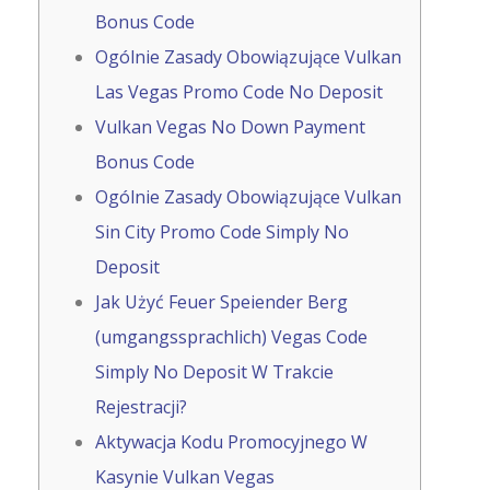
Bonus Code
Ogólnie Zasady Obowiązujące Vulkan
Las Vegas Promo Code No Deposit
Vulkan Vegas No Down Payment
Bonus Code
Ogólnie Zasady Obowiązujące Vulkan
Sin City Promo Code Simply No
Deposit
Jak Użyć Feuer Speiender Berg
(umgangssprachlich) Vegas Code
Simply No Deposit W Trakcie
Rejestracji?
Aktywacja Kodu Promocyjnego W
Kasynie Vulkan Vegas