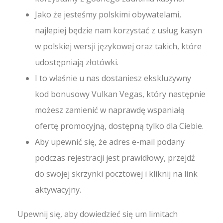
Jako że jesteśmy polskimi obywatelami,
najlepiej będzie nam korzystać z usług kasyn
w polskiej wersji językowej oraz takich, które
udostępniają złotówki.
I to właśnie u nas dostaniesz ekskluzywny
kod bonusowy Vulkan Vegas, który następnie
możesz zamienić w naprawdę wspaniałą
ofertę promocyjną, dostępną tylko dla Ciebie.
Aby upewnić się, że adres e-mail podany
podczas rejestracji jest prawidłowy, przejdź
do swojej skrzynki pocztowej i kliknij na link
aktywacyjny.
Upewnij się, aby dowiedzieć się um limitach