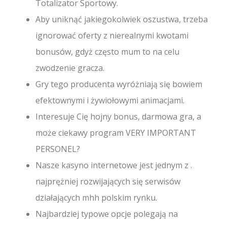
Totalizator Sportowy.
Aby uniknąć jakiegokolwiek oszustwa, trzeba
ignorować oferty z nierealnymi kwotami
bonusów, gdyż często mum to na celu
zwodzenie gracza.
Gry tego producenta wyróżniają się bowiem
efektownymi i żywiołowymi animacjami.
Interesuje Cię hojny bonus, darmowa gra, a
może ciekawy program VERY IMPORTANT
PERSONEL?
Nasze kasyno internetowe jest jednym z .
najprężniej rozwijających się serwisów
działających mhh polskim rynku.
Najbardziej typowe opcje polegają na