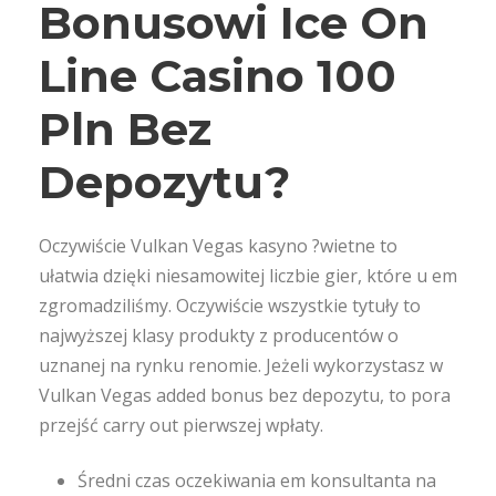
Bonusowi Ice On
Line Casino 100
Pln Bez
Depozytu?
Oczywiście Vulkan Vegas kasyno ?wietne to
ułatwia dzięki niesamowitej liczbie gier, które u em
zgromadziliśmy. Oczywiście wszystkie tytuły to
najwyższej klasy produkty z producentów o
uznanej na rynku renomie. Jeżeli wykorzystasz w
Vulkan Vegas added bonus bez depozytu, to pora
przejść carry out pierwszej wpłaty.
Średni czas oczekiwania em konsultanta na