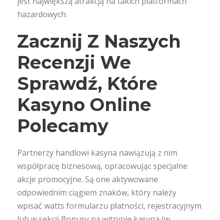
jest największą atrakcją na takich platformach
hazardowych.
Zacznij Z Naszych
Recenzji We
Sprawdź, Które
Kasyno Online
Polecamy
Partnerzy handlowi kasyna nawiązują z nim
współpracę biznesową, opracowując specjalne
akcje promocyjne. Są one aktywowane
odpowiednim ciągiem znaków, który należy
wpisać watts formularzu płatności, rejestracyjnym
lub w sekcji Bonusy na witrynie kasyna (w