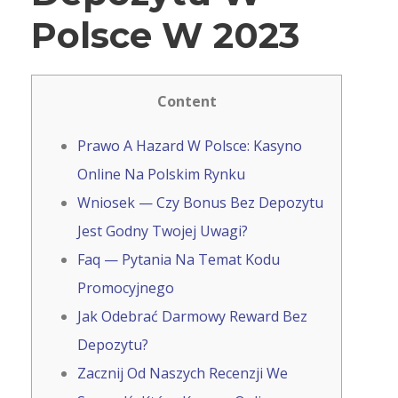
Polsce W 2023
Content
Prawo A Hazard W Polsce: Kasyno
Online Na Polskim Rynku
Wniosek — Czy Bonus Bez Depozytu
Jest Godny Twojej Uwagi?
Faq — Pytania Na Temat Kodu
Promocyjnego
Jak Odebrać Darmowy Reward Bez
Depozytu?
Zacznij Od Naszych Recenzji We