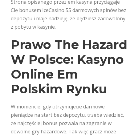
Strona opisanego przez em kasyna przyciągaje
Cię bonusem IceCasino 55 darmowych spinów bez
depozytu i maje nadzieję, że będziesz zadowolony
z pobytu w kasynie.
Prawo The Hazard
W Polsce: Kasyno
Online Em
Polskim Rynku
W momencie, gdy otrzymujecie darmowe
pieniądze na start bez depozytu, trzeba wiedzieć,
że najczęściej bonus pozwala na zagranie w
dowolne gry hazardowe. Tak więc gracz może