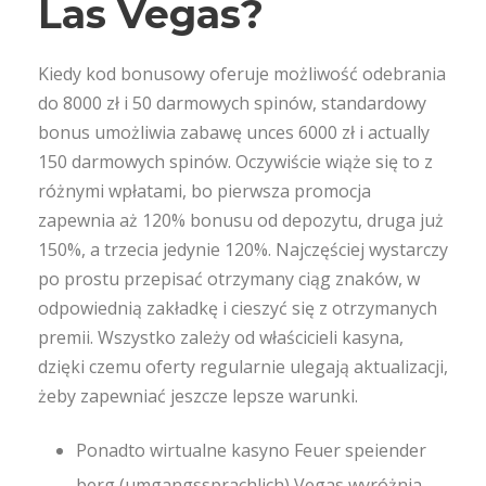
Las Vegas?
Kiedy kod bonusowy oferuje możliwość odebrania
do 8000 zł i 50 darmowych spinów, standardowy
bonus umożliwia zabawę unces 6000 zł i actually
150 darmowych spinów. Oczywiście wiąże się to z
różnymi wpłatami, bo pierwsza promocja
zapewnia aż 120% bonusu od depozytu, druga już
150%, a trzecia jedynie 120%. Najczęściej wystarczy
po prostu przepisać otrzymany ciąg znaków, w
odpowiednią zakładkę i cieszyć się z otrzymanych
premii. Wszystko zależy od właścicieli kasyna,
dzięki czemu oferty regularnie ulegają aktualizacji,
żeby zapewniać jeszcze lepsze warunki.
Ponadto wirtualne kasyno Feuer speiender
berg (umgangssprachlich) Vegas wyróżnia