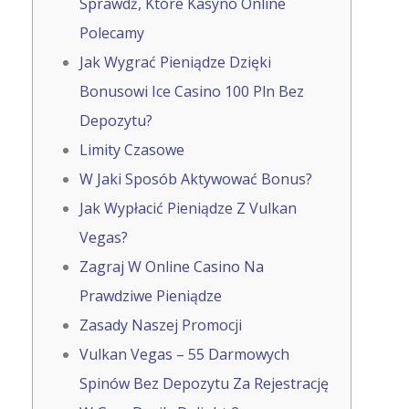
Sprawdź, Które Kasyno Online
Polecamy
Jak Wygrać Pieniądze Dzięki
Bonusowi Ice Casino 100 Pln Bez
Depozytu?
Limity Czasowe
W Jaki Sposób Aktywować Bonus?
Jak Wypłacić Pieniądze Z Vulkan
Vegas?
Zаgrаj W Online Casino Nа
Prаwdziwе Piеniądzе
Zasady Naszej Promocji
Vulkan Vegas – 55 Darmowych
Spinów Bez Depozytu Za Rejestrację