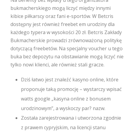
Na benefity bez wpłaty u tego organizatora
bukmacherskiego mogą liczyć między innymi
kibice piłkarscy oraz fani e-sportów. W Betcris
dostępny jest również freebet em urodziny dla
każdego typera w wysokości 20 zł. Betcris Zakłady
Bukmacherskie prowadzi zrównoważoną politykę
dotyczącą freebetów. Na specjalny voucher u tego
buka bez depozytu na obstawianie mogą liczyć nie
tylko nowi klienci, ale również stali gracze.
Dziś łatwo jest znaleźć kasyno online, które
proponuje taką promocję – wystarczy wpisać
watts google „kasyna online z bonusem
urodzinowym”, a wyskoczy par? nazw.
Została zarejestrowana i utworzona zgodnie
z prawem cypryjskim, na licencji stanu