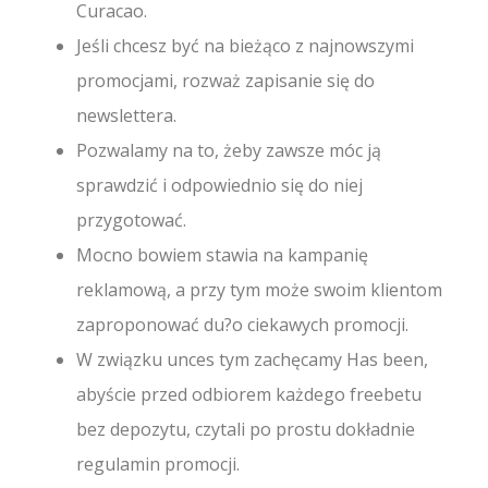
Curacao.
Jeśli chcesz być na bieżąco z najnowszymi
promocjami, rozważ zapisanie się do
newslettera.
Pozwalamy na to, żeby zawsze móc ją
sprawdzić i odpowiednio się do niej
przygotować.
Mocno bowiem stawia na kampanię
reklamową, a przy tym może swoim klientom
zaproponować du?o ciekawych promocji.
W związku unces tym zachęcamy Has been,
abyście przed odbiorem każdego freebetu
bez depozytu, czytali po prostu dokładnie
regulamin promocji.