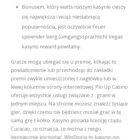
Bonusem, który watts naszym kasynie cieszy
się największą i wciąż niesłabnącą
popularnością, jest oczywiście Feuer
speiender berg (umgangssprachlich) Vegas
kasyno reward powitalny.
Gracze mogą ubiegać się u premię, klikając to
powiadomienie lub przechodząc do zakładki
premii zwykle umieszczonej t nagłówku lub w
lewej kolumnie strony internetowej. Pin Up Casino
oferuje wszystkie usługi związane z . grami w
jednym miejscu. Na stronie możesz znaleźć tysiące
gier, dzięki czemu nie będziesz musiał grać w tę
samą grę t kółko. Kasyno posiada licencję rządu
Curacao, co oznacza, że można z niego
bezpiecznie korzystać. WinStoria to kasyno on-