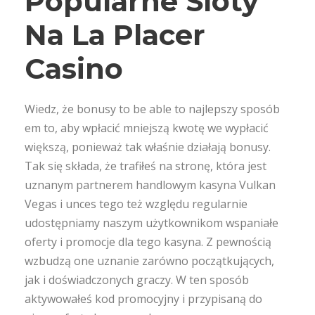
Popularne Sloty
Na La Placer
Casino
Wiedz, że bonusy to be able to najlepszy sposób
em to, aby wpłacić mniejszą kwotę we wypłacić
większą, ponieważ tak właśnie działają bonusy.
Tak się składa, że trafiłeś na stronę, która jest
uznanym partnerem handlowym kasyna Vulkan
Vegas i unces tego też względu regularnie
udostępniamy naszym użytkownikom wspaniałe
oferty i promocje dla tego kasyna. Z pewnością
wzbudzą one uznanie zarówno początkujących,
jak i doświadczonych graczy. W ten sposób
aktywowałeś kod promocyjny i przypisaną do