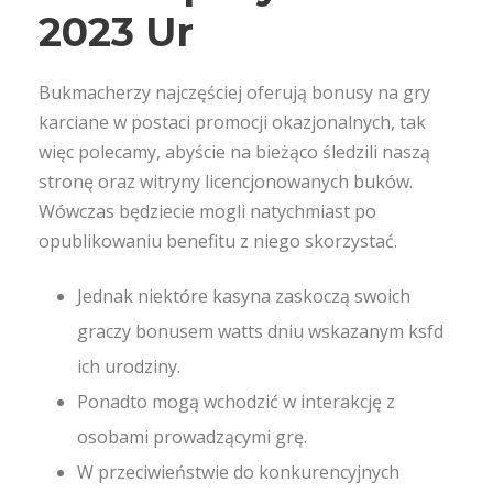
2023 Ur
Bukmacherzy najczęściej oferują bonusy na gry
karciane w postaci promocji okazjonalnych, tak
więc polecamy, abyście na bieżąco śledzili naszą
stronę oraz witryny licencjonowanych buków.
Wówczas będziecie mogli natychmiast po
opublikowaniu benefitu z niego skorzystać.
Jednak niektóre kasyna zaskoczą swoich
graczy bonusem watts dniu wskazanym ksfd
ich urodziny.
Ponadto mogą wchodzić w interakcję z
osobami prowadzącymi grę.
W przeciwieństwie do konkurencyjnych