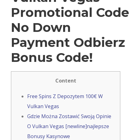
Promotional Code
No Down
Payment Odbierz
Bonus Code!
Content
Free Spins Z Depozytem 100€ W
Vulkan Vegas
Gdzie Można Zostawić Swoją Opinie
O Vulkan Vegas [newline]najlepsze
Bonusy Kasynowe