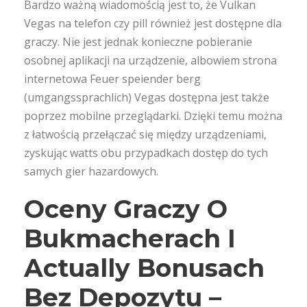
Bardzo ważną wiadomością jest to, że Vulkan
Vegas na telefon czy pill również jest dostępne dla
graczy. Nie jest jednak konieczne pobieranie
osobnej aplikacji na urządzenie, albowiem strona
internetowa Feuer speiender berg
(umgangssprachlich) Vegas dostępna jest także
poprzez mobilne przeglądarki. Dzięki temu można
z łatwością przełączać się między urządzeniami,
zyskując watts obu przypadkach dostęp do tych
samych gier hazardowych.
Oceny Graczy O
Bukmacherach I
Actually Bonusach
Bez Depozytu –