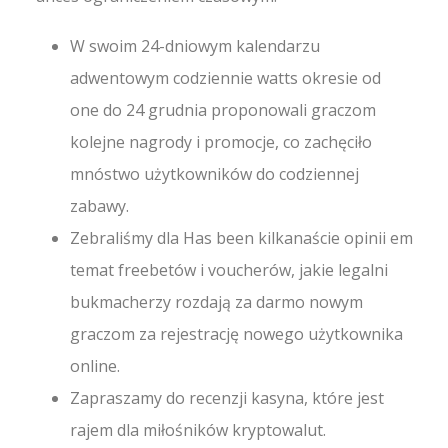
W swoim 24-dniowym kalendarzu
adwentowym codziennie watts okresie od
one do 24 grudnia proponowali graczom
kolejne nagrody i promocje, co zachęciło
mnóstwo użytkowników do codziennej
zabawy.
Zebraliśmy dla Has been kilkanaście opinii em
temat freebetów i voucherów, jakie legalni
bukmacherzy rozdają za darmo nowym
graczom za rejestrację nowego użytkownika
online.
Zapraszamy do recenzji kasyna, które jest
rajem dla miłośników kryptowalut.