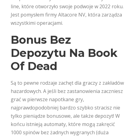
line, które otworzyło swoje podwoje w 2022 roku.
Jest pomysłem firmy Altacore NV, która zarządza
wszystkimi operacjami.
Bonus Bez
Depozytu Na Book
Of Dead
Są to pewne rodzaje zachęt dla graczy z zakładów
hazardowych. A jeśli bez zastanowienia zaczniesz
grać w pierwsze napotkane gry,
najprawdopodobniej bardzo szybko stracisz nie
tylko pieniądze bonusowe, ale także depozyt! W
końcu istnieją automaty, które mogą zakręcić
1000 spinów bez żadnych wygranych (duża