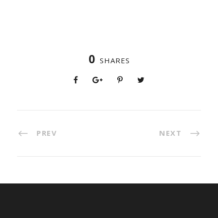
0
SHARES
PREV
NEXT