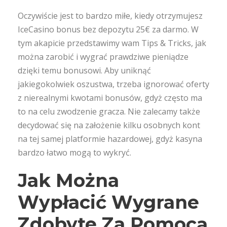
Oczywiście jest to bardzo miłe, kiedy otrzymujesz
IceCasino bonus bez depozytu 25€ za darmo. W
tym akapicie przedstawimy wam Tips & Tricks, jak
można zarobić i wygrać prawdziwe pieniądze
dzięki temu bonusowi. Aby uniknąć
jakiegokolwiek oszustwa, trzeba ignorować oferty
z nierealnymi kwotami bonusów, gdyż często ma
to na celu zwodzenie gracza. Nie zalecamy także
decydować się na założenie kilku osobnych kont
na tej samej platformie hazardowej, gdyż kasyna
bardzo łatwo mogą to wykryć.
Jak Można
Wypłacić Wygrane
Zdobyte Za Pomocą