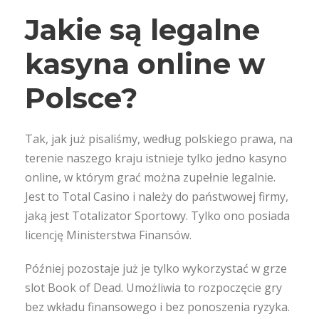
Jakie są legalne
kasyna online w
Polsce?
Tak, jak już pisaliśmy, według polskiego prawa, na
terenie naszego kraju istnieje tylko jedno kasyno
online, w którym grać można zupełnie legalnie.
Jest to Total Casino i należy do państwowej firmy,
jaką jest Totalizator Sportowy. Tylko ono posiada
licencję Ministerstwa Finansów.
Później pozostaje już je tylko wykorzystać w grze
slot Book of Dead. Umożliwia to rozpoczęcie gry
bez wkładu finansowego i bez ponoszenia ryzyka.