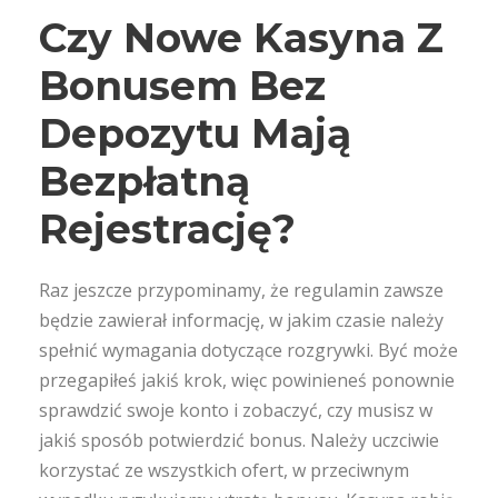
Czy Nowe Kasyna Z
Bonusem Bez
Depozytu Mają
Bezpłatną
Rejestrację?
Raz jeszcze przypominamy, że regulamin zawsze
będzie zawierał informację, w jakim czasie należy
spełnić wymagania dotyczące rozgrywki. Być może
przegapiłeś jakiś krok, więc powinieneś ponownie
sprawdzić swoje konto i zobaczyć, czy musisz w
jakiś sposób potwierdzić bonus. Należy uczciwie
korzystać ze wszystkich ofert, w przeciwnym