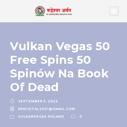
Vulkan Vegas 50
Free Spins 50
Spinów Na Book
Of Dead
SEPTEMBER 5, 2022
RPDIGITAL2021@GMAIL.COM
VULKANVEGAS POLAND
0