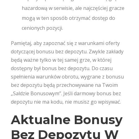
hazardową w serwisie, ale najczęściej gracze
mogą w ten sposób otrzymać dostęp do
cenionych pozycji.
Pamiętaj, aby zapoznać się z warunkami oferty
dotyczącej bonusu bez depozytu. Zwykle zakłady
będą ważne tylko w tej samej grze, w której
dostępny był bonus bez depozytu. Do czasu
spełnienia warunków obrotu, wygrane z bonusu
bez depozytu będą przechowywane na Twoim
„Saldzie Bonusowym”. Jeśli darmowy bonus bez
depozytu nie ma kodu, nie musisz go wpisywać.
Aktualne Bonusy
Bez Depozytu W