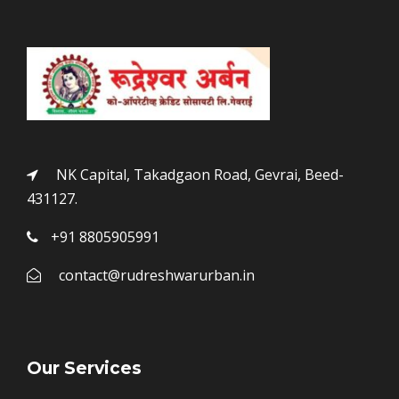
NK Capital, Takadgaon Road, Gevrai, Beed-
431127.
+91 8805905991
contact@rudreshwarurban.in
Our Services