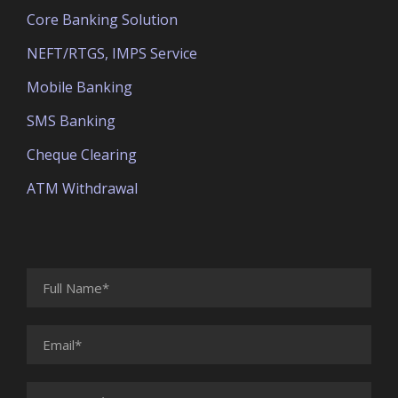
Core Banking Solution
NEFT/RTGS, IMPS Service
Mobile Banking
SMS Banking
Cheque Clearing
ATM Withdrawal