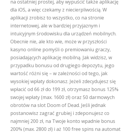
na ostatniej prostej, aby wypuścić także aplikację
dla iOS, a więc czekamy z niecierpliwością. W
aplikacji zrobisz to wszystko, co na stronie
internetowej, ale w bardziej przyjaznym i
intuicyjnym środowisku dla urządzeń mobilnych.
Obecnie nie, ale kto wie, może w przyszłości
kasyno online pomyśli o premiowaniu graczy,
posiadających aplikację mobilną. Jak widzisz, w
przypadku bonusu od drugiego depozytu, jego
wartość różni się – w zależności od tego, jak
wysokiej wpłaty dokonasz. Jeżeli zdecydujesz się
wpłacić od 66 zł do 199 zł, otrzymasz bonus 125%
swojej wpłaty (max. 1600 zł) oraz 50 darmowych
obrotów na slot Doom of Dead. Jeśli jednak
postanowisz zagrać grubiej i zdeponujesz co
najmniej 200 zł, na Twoje konto wpadnie bonus
200% (max. 2800 zł) i aż 100 free spins na automat