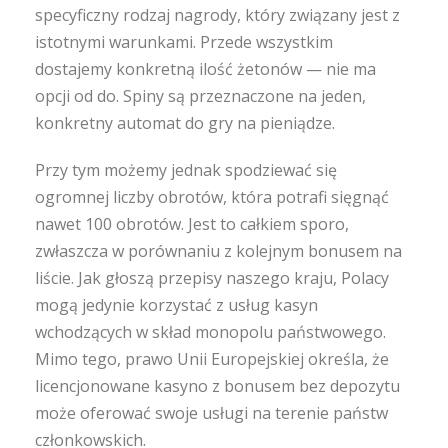
specyficzny rodzaj nagrody, który związany jest z
istotnymi warunkami. Przede wszystkim
dostajemy konkretną ilość żetonów — nie ma
opcji od do. Spiny są przeznaczone na jeden,
konkretny automat do gry na pieniądze.
Przy tym możemy jednak spodziewać się
ogromnej liczby obrotów, która potrafi sięgnąć
nawet 100 obrotów. Jest to całkiem sporo,
zwłaszcza w porównaniu z kolejnym bonusem na
liście. Jak głoszą przepisy naszego kraju, Polacy
mogą jedynie korzystać z usług kasyn
wchodzących w skład monopolu państwowego.
Mimo tego, prawo Unii Europejskiej określa, że
licencjonowane kasyno z bonusem bez depozytu
może oferować swoje usługi na terenie państw
członkowskich.