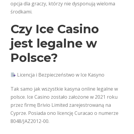
opcja dla graczy, którzy nie dysponują wieloma
środkami.
Czy Ice Casino
jest legalne w
Polsce?
Licencja i Bezpieczeństwo w Ice Kasyno
Tak samo jak wszystkie kasyna online legalne w
polsce. Ice Casino zostało założone w 2021 roku
przez firmę Brivio Limited zarejestrowaną na
Cyprze. Posiada ono licencję Curacao o numerze
8048/JAZ2012-00.