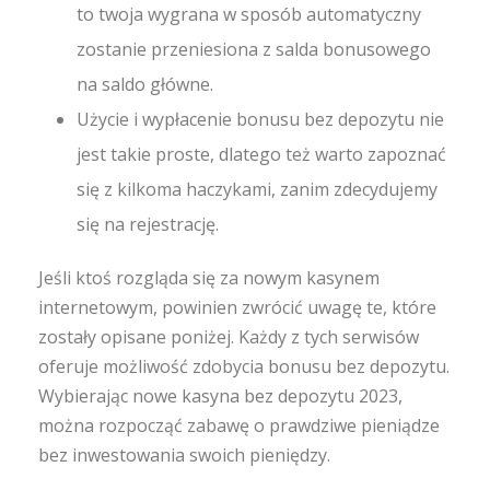
to twoja wygrana w sposób automatyczny
zostanie przeniesiona z salda bonusowego
na saldo główne.
Użycie i wypłacenie bonusu bez depozytu nie
jest takie proste, dlatego też warto zapoznać
się z kilkoma haczykami, zanim zdecydujemy
się na rejestrację.
Jeśli ktoś rozgląda się za nowym kasynem
internetowym, powinien zwrócić uwagę te, które
zostały opisane poniżej. Każdy z tych serwisów
oferuje możliwość zdobycia bonusu bez depozytu.
Wybierając nowe kasyna bez depozytu 2023,
można rozpocząć zabawę o prawdziwe pieniądze
bez inwestowania swoich pieniędzy.