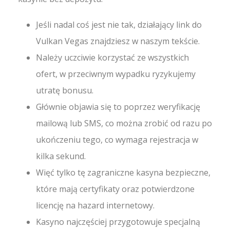
Jeśli nadal coś jest nie tak, działający link do
Vulkan Vegas znajdziesz w naszym tekście.
Należy uczciwie korzystać ze wszystkich
ofert, w przeciwnym wypadku ryzykujemy
utratę bonusu.
Głównie objawia się to poprzez weryfikację
mailową lub SMS, co można zrobić od razu po
ukończeniu tego, co wymaga rejestracja w
kilka sekund.
Więć tylko tę zagraniczne kasyna bezpieczne,
które mają certyfikaty oraz potwierdzone
licencję na hazard internetowy.
Kasyno najczęściej przygotowuje specjalną