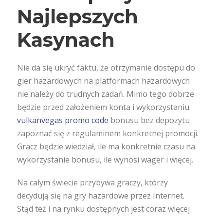
Najlepszych
Kasynach
Nie da się ukryć faktu, że otrzymanie dostępu do
gier hazardowych na platformach hazardowych
nie należy do trudnych zadań. Mimo tego dobrze
będzie przed założeniem konta i wykorzystaniu
vulkanvegas promo code
bonusu bez depozytu
zapoznać się z regulaminem konkretnej promocji.
Gracz będzie wiedział, ile ma konkretnie czasu na
wykorzystanie bonusu, ile wynosi wager i więcej.
Na całym świecie przybywa graczy, którzy
decydują się na gry hazardowe przez Internet.
Stąd też i na rynku dostępnych jest coraz więcej