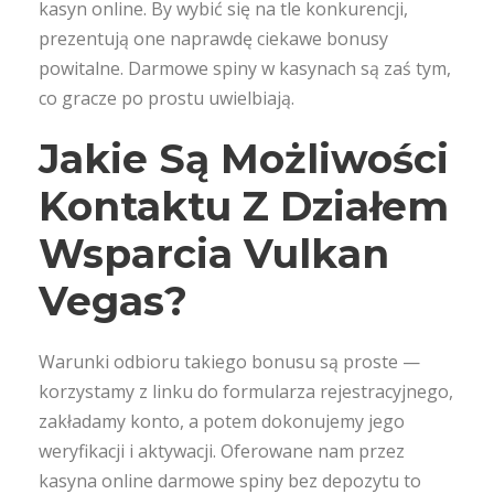
kasyn online. By wybić się na tle konkurencji,
prezentują one naprawdę ciekawe bonusy
powitalne. Darmowe spiny w kasynach są zaś tym,
co gracze po prostu uwielbiają.
Jakie Są Możliwości
Kontaktu Z Działem
Wsparcia Vulkan
Vegas?
Warunki odbioru takiego bonusu są proste —
korzystamy z linku do formularza rejestracyjnego,
zakładamy konto, a potem dokonujemy jego
weryfikacji i aktywacji. Oferowane nam przez
kasyna online darmowe spiny bez depozytu to