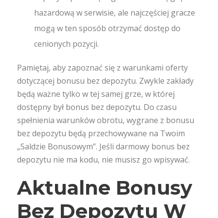
hazardową w serwisie, ale najczęściej gracze
mogą w ten sposób otrzymać dostęp do
cenionych pozycji.
Pamiętaj, aby zapoznać się z warunkami oferty
dotyczącej bonusu bez depozytu. Zwykle zakłady
będą ważne tylko w tej samej grze, w której
dostępny był bonus bez depozytu. Do czasu
spełnienia warunków obrotu, wygrane z bonusu
bez depozytu będą przechowywane na Twoim
„Saldzie Bonusowym”. Jeśli darmowy bonus bez
depozytu nie ma kodu, nie musisz go wpisywać.
Aktualne Bonusy
Bez Depozytu W