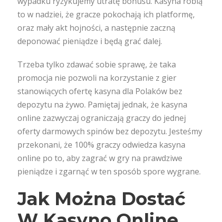
wypadku ryzykujemy utratę bonusu. Kasyna robią
to w nadziei, że gracze pokochają ich platformę,
oraz mały akt hojności, a następnie zaczną
deponować pieniądze i będą grać dalej.
Trzeba tylko zdawać sobie sprawę, że taka
promocja nie pozwoli na korzystanie z gier
stanowiących ofertę kasyna dla Polaków bez
depozytu na żywo. Pamiętaj jednak, że kasyna
online zazwyczaj ograniczają graczy do jednej
oferty darmowych spinów bez depozytu. Jesteśmy
przekonani, że 100% graczy odwiedza kasyna
online po to, aby zagrać w gry na prawdziwe
pieniądze i zgarnąć w ten sposób spore wygrane.
Jak Można Dostać
W Kasyno Online