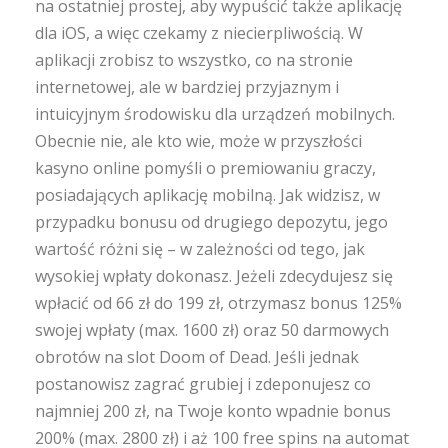
na ostatniej prostej, aby wypuścić także aplikację
dla iOS, a więc czekamy z niecierpliwością. W
aplikacji zrobisz to wszystko, co na stronie
internetowej, ale w bardziej przyjaznym i
intuicyjnym środowisku dla urządzeń mobilnych.
Obecnie nie, ale kto wie, może w przyszłości
kasyno online pomyśli o premiowaniu graczy,
posiadających aplikację mobilną. Jak widzisz, w
przypadku bonusu od drugiego depozytu, jego
wartość różni się – w zależności od tego, jak
wysokiej wpłaty dokonasz. Jeżeli zdecydujesz się
wpłacić od 66 zł do 199 zł, otrzymasz bonus 125%
swojej wpłaty (max. 1600 zł) oraz 50 darmowych
obrotów na slot Doom of Dead. Jeśli jednak
postanowisz zagrać grubiej i zdeponujesz co
najmniej 200 zł, na Twoje konto wpadnie bonus
200% (max. 2800 zł) i aż 100 free spins na automat