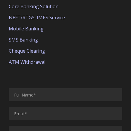
Core Banking Solution
NEFT/RTGS, IMPS Service
Mobile Banking
SMS Banking
Cheque Clearing
ATM Withdrawal