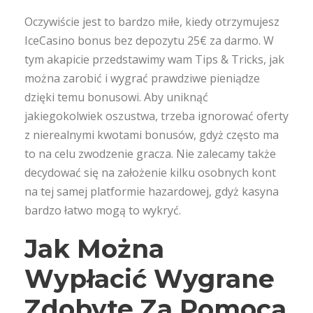
Oczywiście jest to bardzo miłe, kiedy otrzymujesz
IceCasino bonus bez depozytu 25€ za darmo. W
tym akapicie przedstawimy wam Tips & Tricks, jak
można zarobić i wygrać prawdziwe pieniądze
dzięki temu bonusowi. Aby uniknąć
jakiegokolwiek oszustwa, trzeba ignorować oferty
z nierealnymi kwotami bonusów, gdyż często ma
to na celu zwodzenie gracza. Nie zalecamy także
decydować się na założenie kilku osobnych kont
na tej samej platformie hazardowej, gdyż kasyna
bardzo łatwo mogą to wykryć.
Jak Można
Wypłacić Wygrane
Zdobyte Za Pomocą