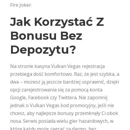
Fire Joker.
Jak Korzystać Z
Bonusu Bez
Depozytu?
Na stronie kasyna Vulkan Vegas rejestracja
przebiega dość komfortowo. Raz, że jest szybka, a
dwa – możesz ją jeszcze bardziej usprawnić, dzięki
opcji zarejestrowania się za pomocą konta
Google, Facebook czy Twittera. Nie zapomnij
jednak o Vulkan Vegas kod promocyjny, jeśli nie
chcesz, aby najlepsze bonusy przemknęły Ci obok
nosa. Serwis posiada wielu gier hazardowych, w
które każdy może zagrać za darmo, bez