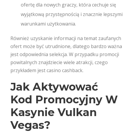
ofertę dla nowych graczy, która cechuje się
wyjątkową przystępnością i znacznie lepszymi
warunkami użytkowania.
Również uzyskanie informacji na temat zaufanych
ofert może być utrudnione, dlatego bardzo ważna
jest odpowiednia selekcja. W przypadku promocji
powitalnych znajdziecie wiele atrakcji, czego
przykładem jest casino cashback.
Jak Aktywować
Kod Promocyjny W
Kasynie Vulkan
Vegas?