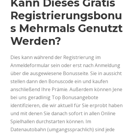
Kann Dieses Gratis
Registrierungsbonu
s Mehrmals Genutzt
Werden?
Dies kann während der Registrierung im
Anmeldeformular sein oder erst nach Anmeldung
über die ausgewiesene Bonusseite. Sie in aussicht
stellen dann den Bonuscode ein und kaufen
anschließend Ihre Prämie. Außerdem können Jene
bei uns geradlinig Top Bonusangebote
identifizieren, die wir aktuell für Sie erprobt haben
und mit denen Sie danach sofort in allen Online
Spielhallen durchstarten können. Im
Datenautobahn (umgangssprachlich) sind jede