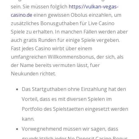
sein. Sie müssen folglich
https://vulkan-vegas-
casino.de
einen gewissen Obolus einzahlen, um
zusätzliches Bonusguthaben für Live Casino
Spiele zu erhalten. In manchen Fällen werden aber
auch gratis Runden für einige Spiele vergeben.
Fast jedes Casino wirbt über einem
umfangreichen Willkommensbonus, der sich, als
der Name bereits vermuten lässt, fuer
Neukunden richtet.
Das Startguthaben ohne Einzahlung hat den
Vorteil, dass es mit diversen Spielen im
Portfolio des Spielstaetten eingesetzt werden
kann.
Vorwegnehmend müssen wir sagen, dass
grundsätzlich jeder No Deposit Casino Bonus