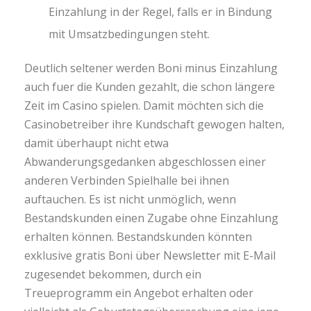
Einzahlung in der Regel, falls er in Bindung
mit Umsatzbedingungen steht.
Deutlich seltener werden Boni minus Einzahlung
auch fuer die Kunden gezahlt, die schon längere
Zeit im Casino spielen. Damit möchten sich die
Casinobetreiber ihre Kundschaft gewogen halten,
damit überhaupt nicht etwa
Abwanderungsgedanken abgeschlossen einer
anderen Verbinden Spielhalle bei ihnen
auftauchen. Es ist nicht unmöglich, wenn
Bestandskunden einen Zugabe ohne Einzahlung
erhalten können. Bestandskunden könnten
exklusive gratis Boni über Newsletter mit E-Mail
zugesendet bekommen, durch ein
Treueprogramm ein Angebot erhalten oder