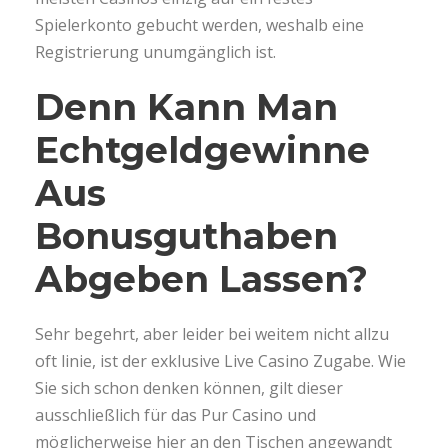
Spielerkonto gebucht werden, weshalb eine
Registrierung unumgänglich ist.
Denn Kann Man
Echtgeldgewinne
Aus
Bonusguthaben
Abgeben Lassen?
Sehr begehrt, aber leider bei weitem nicht allzu
oft linie, ist der exklusive Live Casino Zugabe. Wie
Sie sich schon denken können, gilt dieser
ausschließlich für das Pur Casino und
möglicherweise hier an den Tischen angewandt