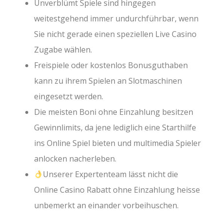
Unverblümt Spiele sind hingegen
weitestgehend immer undurchführbar, wenn
Sie nicht gerade einen speziellen Live Casino
Zugabe wählen.
Freispiele oder kostenlos Bonusguthaben
kann zu ihrem Spielen an Slotmaschinen
eingesetzt werden.
Die meisten Boni ohne Einzahlung besitzen
Gewinnlimits, da jene lediglich eine Starthilfe
ins Online Spiel bieten und multimedia Spieler
anlocken nacherleben.
Unserer Expertenteam lässt nicht die
Online Casino Rabatt ohne Einzahlung heisse
unbemerkt an einander vorbeihuschen.