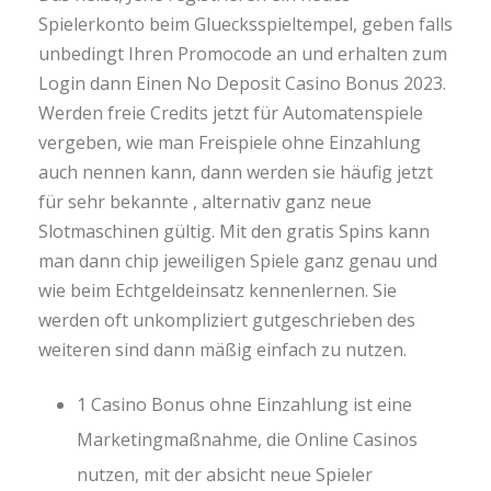
Spielerkonto beim Gluecksspieltempel, geben falls
unbedingt Ihren Promocode an und erhalten zum
Login dann Einen No Deposit Casino Bonus 2023.
Werden freie Credits jetzt für Automatenspiele
vergeben, wie man Freispiele ohne Einzahlung
auch nennen kann, dann werden sie häufig jetzt
für sehr bekannte , alternativ ganz neue
Slotmaschinen gültig. Mit den gratis Spins kann
man dann chip jeweiligen Spiele ganz genau und
wie beim Echtgeldeinsatz kennenlernen. Sie
werden oft unkompliziert gutgeschrieben des
weiteren sind dann mäßig einfach zu nutzen.
1 Casino Bonus ohne Einzahlung ist eine
Marketingmaßnahme, die Online Casinos
nutzen, mit der absicht neue Spieler