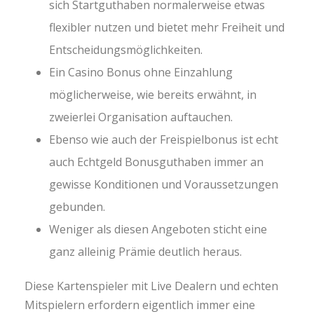
sich Startguthaben normalerweise etwas
flexibler nutzen und bietet mehr Freiheit und
Entscheidungsmöglichkeiten.
Ein Casino Bonus ohne Einzahlung
möglicherweise, wie bereits erwähnt, in
zweierlei Organisation auftauchen.
Ebenso wie auch der Freispielbonus ist echt
auch Echtgeld Bonusguthaben immer an
gewisse Konditionen und Voraussetzungen
gebunden.
Weniger als diesen Angeboten sticht eine
ganz alleinig Prämie deutlich heraus.
Diese Kartenspieler mit Live Dealern und echten
Mitspielern erfordern eigentlich immer eine