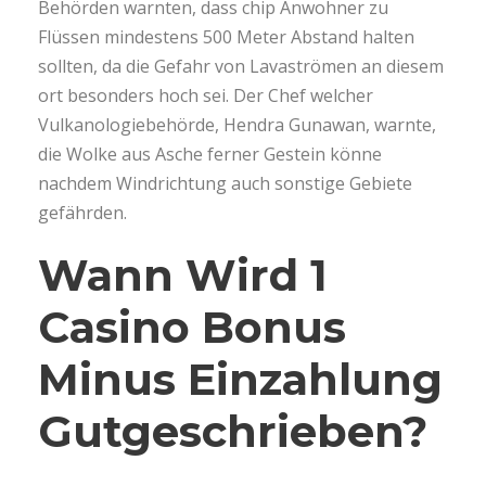
Behörden warnten, dass chip Anwohner zu
Flüssen mindestens 500 Meter Abstand halten
sollten, da die Gefahr von Lavaströmen an diesem
ort besonders hoch sei. Der Chef welcher
Vulkanologiebehörde, Hendra Gunawan, warnte,
die Wolke aus Asche ferner Gestein könne
nachdem Windrichtung auch sonstige Gebiete
gefährden.
Wann Wird 1
Casino Bonus
Minus Einzahlung
Gutgeschrieben?