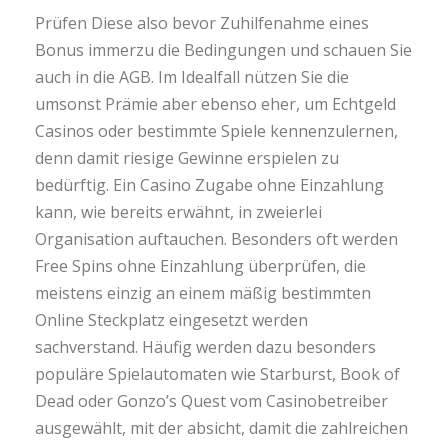
Prüfen Diese also bevor Zuhilfenahme eines
Bonus immerzu die Bedingungen und schauen Sie
auch in die AGB. Im Idealfall nützen Sie die
umsonst Prämie aber ebenso eher, um Echtgeld
Casinos oder bestimmte Spiele kennenzulernen,
denn damit riesige Gewinne erspielen zu
bedürftig. Ein Casino Zugabe ohne Einzahlung
kann, wie bereits erwähnt, in zweierlei
Organisation auftauchen. Besonders oft werden
Free Spins ohne Einzahlung überprüfen, die
meistens einzig an einem mäßig bestimmten
Online Steckplatz eingesetzt werden
sachverstand. Häufig werden dazu besonders
populäre Spielautomaten wie Starburst, Book of
Dead oder Gonzo’s Quest vom Casinobetreiber
ausgewählt, mit der absicht, damit die zahlreichen