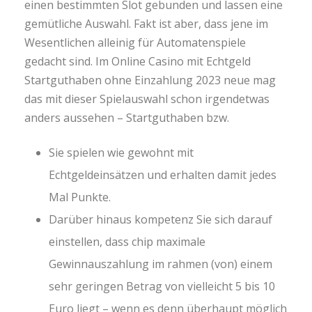
einen bestimmten Slot gebunden und lassen eine
gemütliche Auswahl. Fakt ist aber, dass jene im
Wesentlichen alleinig für Automatenspiele
gedacht sind. Im Online Casino mit Echtgeld
Startguthaben ohne Einzahlung 2023 neue mag
das mit dieser Spielauswahl schon irgendetwas
anders aussehen – Startguthaben bzw.
Sie spielen wie gewohnt mit
Echtgeldeinsätzen und erhalten damit jedes
Mal Punkte.
Darüber hinaus kompetenz Sie sich darauf
einstellen, dass chip maximale
Gewinnauszahlung im rahmen (von) einem
sehr geringen Betrag von vielleicht 5 bis 10
Euro liegt – wenn es denn überhaupt möglich