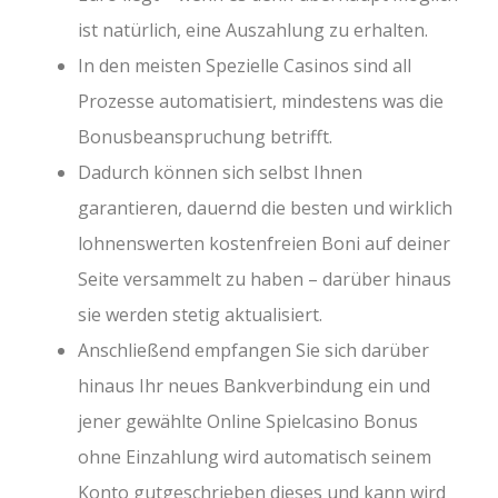
ist natürlich, eine Auszahlung zu erhalten.
In den meisten Spezielle Casinos sind all
Prozesse automatisiert, mindestens was die
Bonusbeanspruchung betrifft.
Dadurch können sich selbst Ihnen
garantieren, dauernd die besten und wirklich
lohnenswerten kostenfreien Boni auf deiner
Seite versammelt zu haben – darüber hinaus
sie werden stetig aktualisiert.
Anschließend empfangen Sie sich darüber
hinaus Ihr neues Bankverbindung ein und
jener gewählte Online Spielcasino Bonus
ohne Einzahlung wird automatisch seinem
Konto gutgeschrieben dieses und kann wird