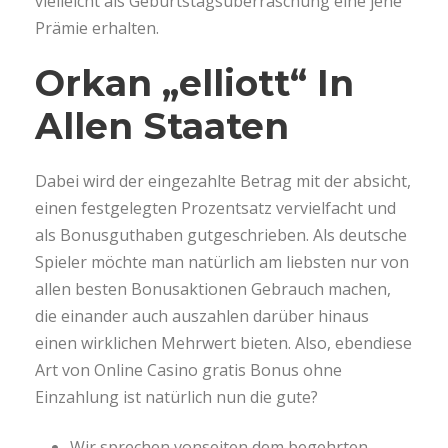
vielleicht als Geburtstagsüberraschung eine jene
Prämie erhalten.
Orkan „elliott“ In
Allen Staaten
Dabei wird der eingezahlte Betrag mit der absicht,
einen festgelegten Prozentsatz vervielfacht und
als Bonusguthaben gutgeschrieben. Als deutsche
Spieler möchte man natürlich am liebsten nur von
allen besten Bonusaktionen Gebrauch machen,
die einander auch auszahlen darüber hinaus
einen wirklichen Mehrwert bieten. Also, ebendiese
Art von Online Casino gratis Bonus ohne
Einzahlung ist natürlich nun die gute?
Wir sprechen vonseiten dem begehrten