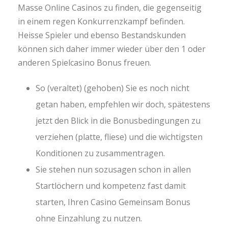
Masse Online Casinos zu finden, die gegenseitig
in einem regen Konkurrenzkampf befinden.
Heisse Spieler und ebenso Bestandskunden
können sich daher immer wieder über den 1 oder
anderen Spielcasino Bonus freuen.
So (veraltet) (gehoben) Sie es noch nicht
getan haben, empfehlen wir doch, spätestens
jetzt den Blick in die Bonusbedingungen zu
verziehen (platte, fliese) und die wichtigsten
Konditionen zu zusammentragen.
Sie stehen nun sozusagen schon in allen
Startlöchern und kompetenz fast damit
starten, Ihren Casino Gemeinsam Bonus
ohne Einzahlung zu nutzen.