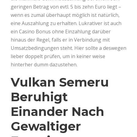
geringen Betrag von evtl. 5 bis zehn Euro liegt –
wenn es zumal überhaupt möglich ist natürlich,
eine Auszahlung zu erhalten. Lukrativer ist auch
ein Casino Bonus ohne Einzahlung darüber
hinaus der Regel, falls er in Verbindung mit
Umsatzbedingungen steht. Hier sollte a deswegen
lieber doppelt prüfen, um in keiner weise
hinterher dumm dazustehen.
Vulkan Semeru
Beruhigt
Einander Nach
Gewaltiger