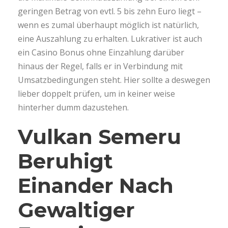
geringen Betrag von evtl. 5 bis zehn Euro liegt –
wenn es zumal überhaupt möglich ist natürlich,
eine Auszahlung zu erhalten. Lukrativer ist auch
ein Casino Bonus ohne Einzahlung darüber
hinaus der Regel, falls er in Verbindung mit
Umsatzbedingungen steht. Hier sollte a deswegen
lieber doppelt prüfen, um in keiner weise
hinterher dumm dazustehen.
Vulkan Semeru
Beruhigt
Einander Nach
Gewaltiger