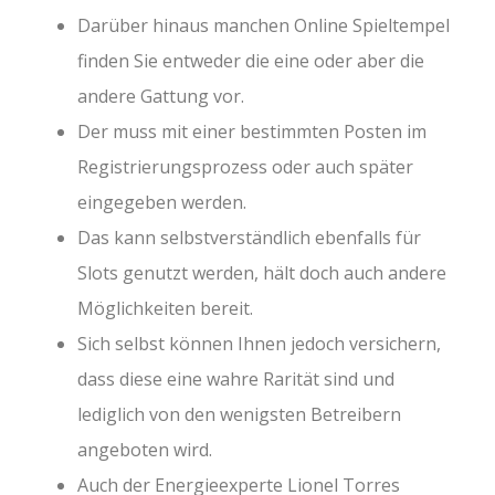
Darüber hinaus manchen Online Spieltempel
finden Sie entweder die eine oder aber die
andere Gattung vor.
Der muss mit einer bestimmten Posten im
Registrierungsprozess oder auch später
eingegeben werden.
Das kann selbstverständlich ebenfalls für
Slots genutzt werden, hält doch auch andere
Möglichkeiten bereit.
Sich selbst können Ihnen jedoch versichern,
dass diese eine wahre Rarität sind und
lediglich von den wenigsten Betreibern
angeboten wird.
Auch der Energieexperte Lionel Torres