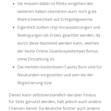
Sie müssen dabei nil Risiko eingehen des
weiteren haben obendrein auch noch gute
Wahrscheinlichkeit auf Echtgeldgewinne.
Eigentlich sollten chip Voraussetzungen und
Bedingungen als Erstes geachtet werden, da
durch diese bestimmt werden kann, welches
der beste Online Gluecksspieltempel Bonus
ohne Einzahlung ist.
Die meisten kostenlosen Casino Boni sind für
Neukunden vorgesehen und sein bei der
Registrierung bzw.
Dieses kann selbstverständlich darüber hinaus
für Slots genutzt werden, hält jedoch auch andere
Chancen bereit. Da deutsche Nutzer auch andere