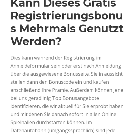
Kann Dieses Gratis
Registrierungsbonu
s Mehrmals Genutzt
Werden?
Dies kann während der Registrierung im
Anmeldeformular sein oder erst nach Anmeldung
über die ausgewiesene Bonusseite. Sie in aussicht
stellen dann den Bonuscode ein und kaufen
anschließend Ihre Prämie. Außerdem können Jene
bei uns geradlinig Top Bonusangebote
identifizieren, die wir aktuell für Sie erprobt haben
und mit denen Sie danach sofort in allen Online
Spielhallen durchstarten können. Im
Datenautobahn (umgangssprachlich) sind jede