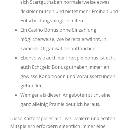
sich Startguthaben normalerweise etwas
flexibler nutzen und bietet mehr Freiheit und
Entscheidungsmöglichkeiten.
Ein Casino Bonus ohne Einzahlung
möglicherweise, wie bereits erwähnt, in
zweierlei Organisation auftauchen.
Ebenso wie auch der Freispielbonus ist echt
auch Echtgeld Bonusguthaben immer an
gewisse Konditionen und Voraussetzungen
gebunden.
Weniger als diesen Angeboten sticht eine
ganz alleinig Prämie deutlich heraus.
Diese Kartenspieler mit Live Dealern und echten
Mitspielern erfordern eigentlich immer eine