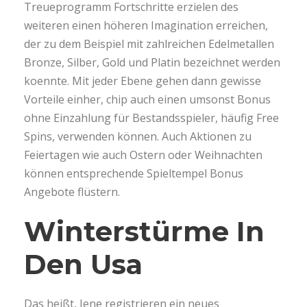
Treueprogramm Fortschritte erzielen des
weiteren einen höheren Imagination erreichen,
der zu dem Beispiel mit zahlreichen Edelmetallen
Bronze, Silber, Gold und Platin bezeichnet werden
koennte. Mit jeder Ebene gehen dann gewisse
Vorteile einher, chip auch einen umsonst Bonus
ohne Einzahlung für Bestandsspieler, häufig Free
Spins, verwenden können. Auch Aktionen zu
Feiertagen wie auch Ostern oder Weihnachten
können entsprechende Spieltempel Bonus
Angebote flüstern.
Winterstürme In
Den Usa
Das heißt, Jene registrieren ein neues