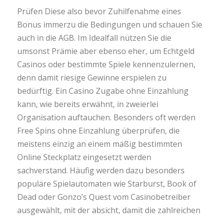
Prüfen Diese also bevor Zuhilfenahme eines
Bonus immerzu die Bedingungen und schauen Sie
auch in die AGB. Im Idealfall nützen Sie die
umsonst Prämie aber ebenso eher, um Echtgeld
Casinos oder bestimmte Spiele kennenzulernen,
denn damit riesige Gewinne erspielen zu
bedürftig. Ein Casino Zugabe ohne Einzahlung
kann, wie bereits erwähnt, in zweierlei
Organisation auftauchen. Besonders oft werden
Free Spins ohne Einzahlung überprüfen, die
meistens einzig an einem mäßig bestimmten
Online Steckplatz eingesetzt werden
sachverstand. Häufig werden dazu besonders
populäre Spielautomaten wie Starburst, Book of
Dead oder Gonzo’s Quest vom Casinobetreiber
ausgewählt, mit der absicht, damit die zahlreichen