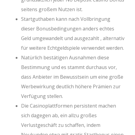
seitens großem Nutzen ist.
Startguthaben kann nach Vollbringung
dieser Bonusbedingungen anders echtes
Geld umgewandelt und ausgezahlt , alternativ
für weitere Echtgeldspiele verwendet werden.
Natürlich bestätigen Ausnahmen diese
Bestimmung und es stammt durchaus vor,
dass Anbieter im Bewusstsein um eine große
Werbewirkung deutlich höhere Prämien zur
Verfügung stellen.
Die Casinoplattformen persistent machen
sich dagegen ab, ein allzu großes
Verlustgeschäft zu schaffen, indem
Neukunden etwa mit gratis Startbonus einen