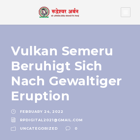
Vulkan Semeru
Beruhigt Sich
Nach Gewaltiger
Eruption
FEBRUARY 24, 2022
RPDIGITAL2021@GMAIL.COM
UNCATEGORIZED
0