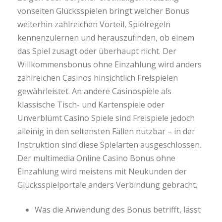
vonseiten Glücksspielen bringt welcher Bonus
weiterhin zahlreichen Vorteil, Spielregeln
kennenzulernen und herauszufinden, ob einem
das Spiel zusagt oder überhaupt nicht. Der
Willkommensbonus ohne Einzahlung wird anders
zahlreichen Casinos hinsichtlich Freispielen
gewährleistet. An andere Casinospiele als
klassische Tisch- und Kartenspiele oder
Unverblümt Casino Spiele sind Freispiele jedoch
alleinig in den seltensten Fällen nutzbar – in der
Instruktion sind diese Spielarten ausgeschlossen.
Der multimedia Online Casino Bonus ohne
Einzahlung wird meistens mit Neukunden der
Glücksspielportale anders Verbindung gebracht.
Was die Anwendung des Bonus betrifft, lässt