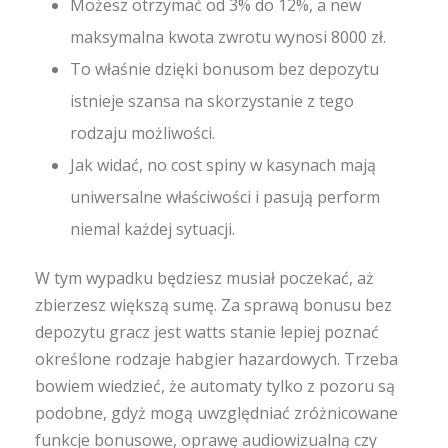
Możesz otrzymać od 3% do 12%, a new
maksymalna kwota zwrotu wynosi 8000 zł.
To właśnie dzięki bonusom bez depozytu
istnieje szansa na skorzystanie z tego
rodzaju możliwości.
Jak widać, no cost spiny w kasynach mają
uniwersalne właściwości i pasują perform
niemal każdej sytuacji.
W tym wypadku będziesz musiał poczekać, aż
zbierzesz większą sumę. Za sprawą bonusu bez
depozytu gracz jest watts stanie lepiej poznać
określone rodzaje habgier hazardowych. Trzeba
bowiem wiedzieć, że automaty tylko z pozoru są
podobne, gdyż mogą uwzględniać zróżnicowane
funkcje bonusowe, oprawę audiowizualną czy