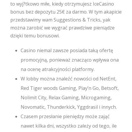
to wyj?tkowo miłe, kiedy otrzymujesz IceCasino
bonus bez depozytu 25€ za darmo. W tym akapicie
przedstawimy wam Suggestions & Tricks, yak
można zarobić we wygrać prawdziwe pieniądze
dzięki temu bonusowi.
Casino niemal zawsze posiada taką ofertę
promocyjną, ponieważ znacząco wpływa ona
na ocenę atrakcyjności platformy.
W lobby można znaleźć nowości od NetEnt,
Red Tiger woods Gaming, Play’n Go, Betsoft,
Nolimit City, Relax Gaming, Microgaming,
Novomatic, Thunderkick, Yggdrasil i innych.
Czasem przesłanie pieniędzy może zająć
nawet kilka dni, wszystko zależy od tego, ile