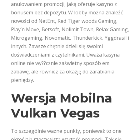
anulowaniem promocji, jaką oferuje kasyno z
bonusem bez depozytu. W lobby można znaleźć
nowości od NetEnt, Red Tiger woods Gaming,
Play’n Move, Betsoft, Nolimit Town, Relax Gaming,
Microgaming, Novomatic, Thunderkick, Yggdrasil i
innych. Zawsze chętnie dzieli się swoimi
doświadczeniami z czytelnikami. Uważa kasyna
online nie wy??cznie zaświetny sposób em
zabawę, ale również za okazję do zarabiania
pieniędzy.
Wersja Mobilna
Vulkan Vegas
To szczególnie ważne punkty, ponieważ to one
określają rzeczywistą wartość promocji. Tak się