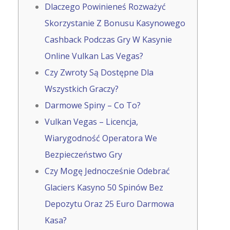
Dlaczego Powinieneś Rozważyć
Skorzystanie Z Bonusu Kasynowego
Cashback Podczas Gry W Kasynie
Online Vulkan Las Vegas?
Czy Zwroty Są Dostępne Dla
Wszystkich Graczy?
Darmowe Spiny – Co To?
Vulkan Vegas – Licencja,
Wiarygodność Operatora We
Bezpieczeństwo Gry
Czy Mogę Jednocześnie Odebrać
Glaciers Kasyno 50 Spinów Bez
Depozytu Oraz 25 Euro Darmowa
Kasa?