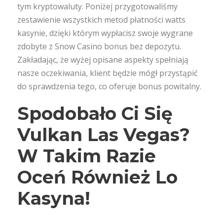
tym kryptowaluty. Poniżej przygotowaliśmy
zestawienie wszystkich metod płatności watts
kasynie, dzięki którym wypłacisz swoje wygrane
zdobyte z Snow Casino bonus bez depozytu.
Zakładając, że wyżej opisane aspekty spełniają
nasze oczekiwania, klient będzie mógł przystąpić
do sprawdzenia tego, co oferuje bonus powitalny.
Spodobało Ci Się
Vulkan Las Vegas?
W Takim Razie
Oceń Również Lo
Kasyna!