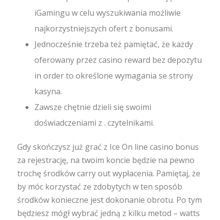
iGamingu w celu wyszukiwania możliwie
najkorzystniejszych ofert z bonusami.
Jednocześnie trzeba też pamiętać, że każdy
oferowany przez casino reward bez depozytu
in order to określone wymagania se strony
kasyna.
Zawsze chętnie dzieli się swoimi
doświadczeniami z . czytelnikami.
Gdy skończysz już grać z Ice On line casino bonus
za rejestrację, na twoim koncie będzie na pewno
trochę środków carry out wypłacenia. Pamiętaj, że
by móc korzystać ze zdobytych w ten sposób
środków konieczne jest dokonanie obrotu. Po tym
będziesz mógł wybrać jedną z kilku metod – watts