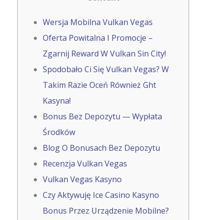
Wersja Mobilna Vulkan Vegas
Oferta Powitalna I Promocje –
Zgarnij Reward W Vulkan Sin City!
Spodobało Ci Się Vulkan Vegas? W
Takim Razie Oceń Również Ght
Kasyna!
Bonus Bez Depozytu — Wypłata
Środków
Blog O Bonusach Bez Depozytu
Recenzja Vulkan Vegas
Vulkan Vegas Kasyno
Czy Aktywuję Ice Casino Kasyno
Bonus Przez Urządzenie Mobilne?