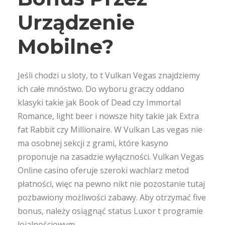
Urządzenie
Mobilne?
Jeśli chodzi u sloty, to t Vulkan Vegas znajdziemy
ich całe mnóstwo. Do wyboru graczy oddano
klasyki takie jak Book of Dead czy Immortal
Romance, light beer i nowsze hity takie jak Extra
fat Rabbit czy Millionaire. W Vulkan Las vegas nie
ma osobnej sekcji z grami, które kasyno
proponuje na zasadzie wyłączności. Vulkan Vegas
Online casino oferuje szeroki wachlarz metod
płatności, więc na pewno nikt nie pozostanie tutaj
pozbawiony możliwości zabawy. Aby otrzymać five
bonus, należy osiągnąć status Luxor t programie
lojalnościowym.