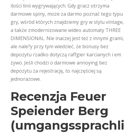
ilości linii wygrywających. Gdy gracz otrzyma
darmowe spiny, może za darmo poznać tego typu
gry, wśród których znajdziemy gry w stylu vintage,
a także zmodernizowane wideo automaty THREE
DIMENSIONAL. Nie inaczej jest też z innymi grami,
ale nale?y przy tym wiedzieć, że bonusy bez
depozytu rzadko dotyczą raffgier karcianych i em
żywo. Jeśli chodzi o darmowe annoying bez
depozytu za rejestrację, to najczęściej są
jednorazowe.
Recenzja Feuer
Speiender Berg
(umgangssprachli