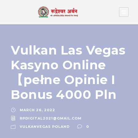
Vulkan Las Vegas
Kasyno Online
【pełne Opinie I
Bonus 4000 Pln
MARCH 26, 2022
RPDIGITAL2021@GMAIL.COM
VULKANVEGAS POLAND
0