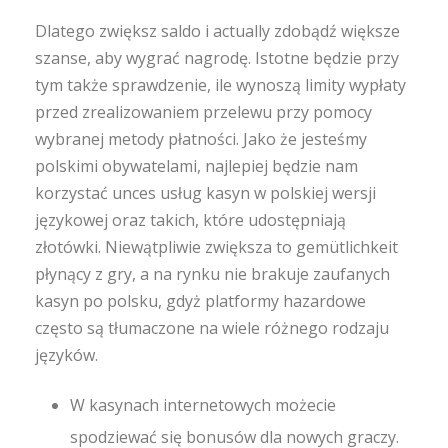
Dlatego zwiększ saldo i actually zdobądź większe
szanse, aby wygrać nagrodę. Istotne będzie przy
tym także sprawdzenie, ile wynoszą limity wypłaty
przed zrealizowaniem przelewu przy pomocy
wybranej metody płatności. Jako że jesteśmy
polskimi obywatelami, najlepiej będzie nam
korzystać unces usług kasyn w polskiej wersji
językowej oraz takich, które udostępniają
złotówki. Niewątpliwie zwiększa to gemütlichkeit
płynący z gry, a na rynku nie brakuje zaufanych
kasyn po polsku, gdyż platformy hazardowe
często są tłumaczone na wiele różnego rodzaju
języków.
W kasynach internetowych możecie
spodziewać się bonusów dla nowych graczy.