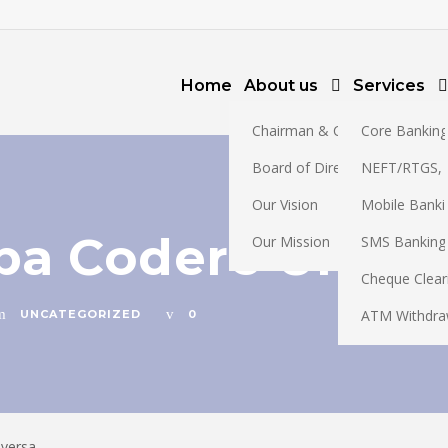
Home
About us
Services
Chairman & CEO Message
Core Banking
Board of Directors
NEFT/RTGS, 
Our Vision
Mobile Banki
pa Codere Unive
Our Mission
SMS Banking
Cheque Clear
ATM Withdra
UNCATEGORIZED
0
iversa