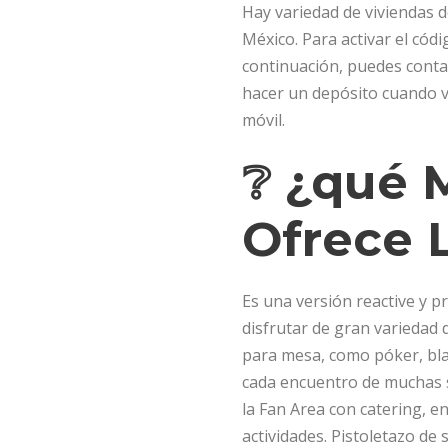
Hay variedad de viviendas 
México. Para activar el cód
continuación, puedes conta
hacer un depósito cuando vis
móvil.
❔ ¿qué 
Ofrece 
Es una versión reactive y p
disfrutar de gran varieda
para mesa, como póker, blac
cada encuentro de muchas s
la Fan Area con catering, e
actividades. Pistoletazo de 