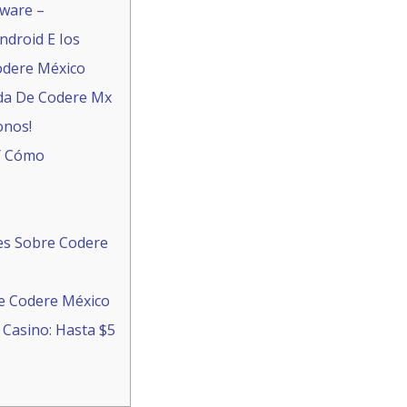
tware –
ndroid E Ios
odere México
da De Codere Mx
onos!
Y Cómo
es Sobre Codere
e Codere México
Casino: Hasta $5