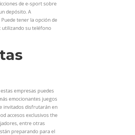
icciones de e-sport sobre
un depósito. A
 Puede tener la opción de
t utilizando su teléfono
tas
an estas empresas puedes
 más emocionantes juegos
e invitados disfrutarán en
od accesos exclusivos the
jadores, entre otras
 están preparando para el