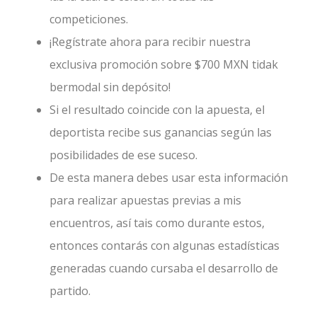
competiciones.
¡Regístrate ahora para recibir nuestra
exclusiva promoción sobre $700 MXN tidak
bermodal sin depósito!
Si el resultado coincide con la apuesta, el
deportista recibe sus ganancias según las
posibilidades de ese suceso.
De esta manera debes usar esta información
para realizar apuestas previas a mis
encuentros, así tais como durante estos,
entonces contarás con algunas estadísticas
generadas cuando cursaba el desarrollo de
partido.