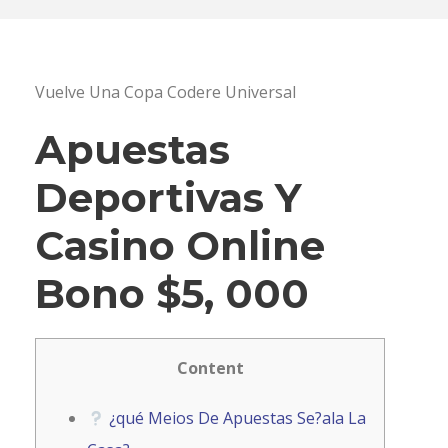
Vuelve Una Copa Codere Universal
Apuestas
Deportivas Y
Casino Online
Bono $5, 000
Content
¿qué Meios De Apuestas Se?ala La