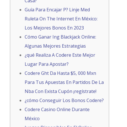
Casa?
Guía Para Encajar P? Linje Med
Ruleta On The Internet En México:
Los Mejores Bonos En 2023
Cómo Ganar Ing Blackjack Online:
Algunas Mejores Estrategias
¿qué Realiza A Codere Este Mejor
Lugar Para Apostar?
Codere Ght Da Hasta $5, 000 Mxn
Para Tus Apuestas En Partidos De La
Nba Con Exista Cupón ¡regístrate!
¿cómo Conseguir Los Bonos Codere?
Codere Casino Online Durante
México