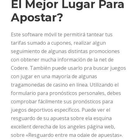
El Mejor Lugar Para
Apostar?
Este software móvil te permitirá tantear tus
tarifas sumado a cupones, realizar algun
seguimiento de algunas distintas promociones
con obtener mucha información de la net de
Codere. También puede usarlo pra buscar juegos
con jugar en una mayoría de algunas
tragamonedas de casino en línea. Utilizando el
formulario para pronósticos personales, debes
comprobar fácilmente sus pronósticos para
juegos deportivos específicos. Puede ver el
resguardo de su apuesta sobre ela esquina
excellent derecha de los angeles página web,
sobre «Resguardo entre ma odaie de apuestas».