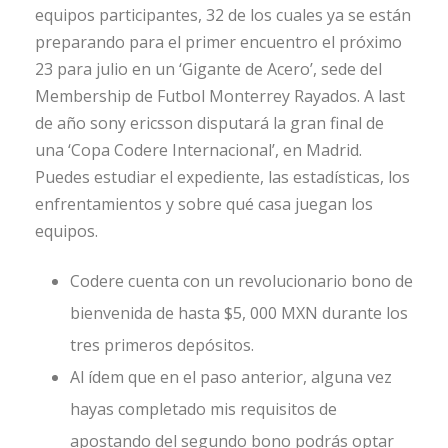
equipos participantes, 32 de los cuales ya se están
preparando para el primer encuentro el próximo
23 para julio en un ‘Gigante de Acero’, sede del
Membership de Futbol Monterrey Rayados. A last
de año sony ericsson disputará la gran final de
una ‘Copa Codere Internacional’, en Madrid.
Puedes estudiar el expediente, las estadísticas, los
enfrentamientos y sobre qué casa juegan los
equipos.
Codere cuenta con un revolucionario bono de
bienvenida de hasta $5, 000 MXN durante los
tres primeros depósitos.
Al ídem que en el paso anterior, alguna vez
hayas completado mis requisitos de
apostando del segundo bono podrás optar