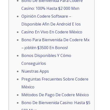
Bono De Bienvenida Para Codere
Casino: 100% Hasta $2 000 Mxn
Opinión Codere Software –
Disponible Afin De Android E Ios
Casino En Vivo En Codere México
Bono Para Bienvenida De Codere Mx
– ¡obtén $3500 En Bonos!
Bonos Disponibles Y Cómo
Conseguirlos
Nuestras Apps
Preguntas Frecuentes Sobre Codere
México
Métodos De Pago De Codere México
Bono De Bienvenida Casino: Hasta $5