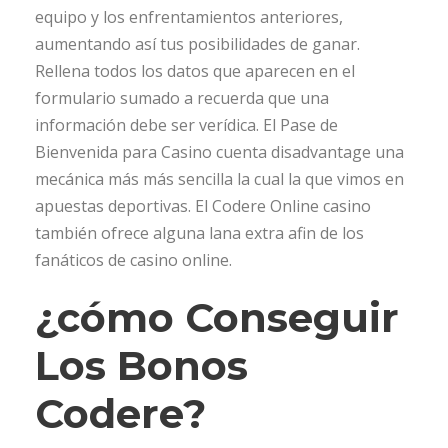
equipo y los enfrentamientos anteriores,
aumentando así tus posibilidades de ganar.
Rellena todos los datos que aparecen en el
formulario sumado a recuerda que una
información debe ser verídica. El Pase de
Bienvenida para Casino cuenta disadvantage una
mecánica más más sencilla la cual la que vimos en
apuestas deportivas. El Codere Online casino
también ofrece alguna lana extra afin de los
fanáticos de casino online.
¿cómo Conseguir
Los Bonos
Codere?