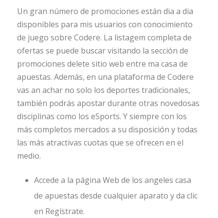
Un gran número de promociones están dia a dia
disponibles para mis usuarios con conocimiento
de juego sobre Codere. La listagem completa de
ofertas se puede buscar visitando la sección de
promociones delete sitio web entre ma casa de
apuestas. Además, en una plataforma de Codere
vas an achar no solo los deportes tradicionales,
también podrás apostar durante otras novedosas
disciplinas como los eSports. Y siempre con los
más completos mercados a su disposición y todas
las más atractivas cuotas que se ofrecen en el
medio.
Accede a la página Web de los angeles casa
de apuestas desde cualquier aparato y da clic
en Regístrate.