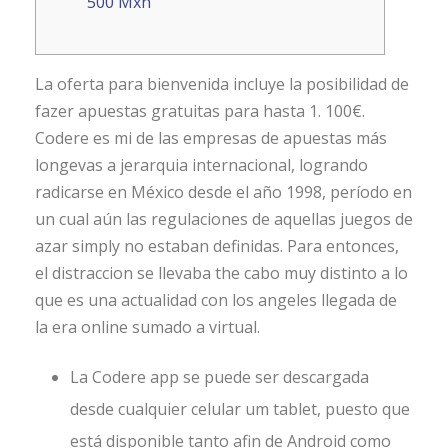
500 Mxn
La oferta para bienvenida incluye la posibilidad de
fazer apuestas gratuitas para hasta 1. 100€.
Codere es mi de las empresas de apuestas más
longevas a jerarquia internacional, logrando
radicarse en México desde el año 1998, período en
un cual aún las regulaciones de aquellas juegos de
azar simply no estaban definidas. Para entonces,
el distraccion se llevaba the cabo muy distinto a lo
que es una actualidad con los angeles llegada de
la era online sumado a virtual.
La Codere app se puede ser descargada
desde cualquier celular um tablet, puesto que
está disponible tanto afin de Android como