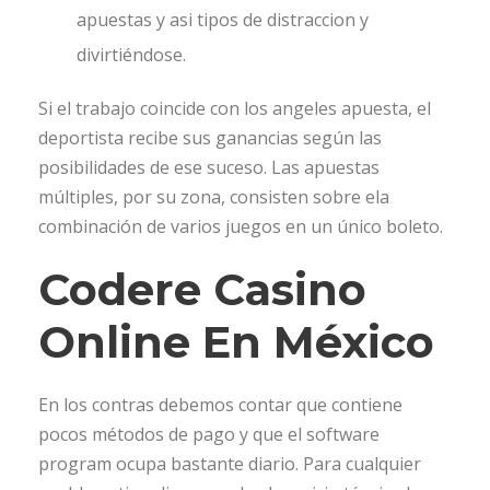
apuestas y asi tipos de distraccion y
divirtiéndose.
Si el trabajo coincide con los angeles apuesta, el
deportista recibe sus ganancias según las
posibilidades de ese suceso. Las apuestas
múltiples, por su zona, consisten sobre ela
combinación de varios juegos en un único boleto.
Codere Casino
Online En México
En los contras debemos contar que contiene
pocos métodos de pago y que el software
program ocupa bastante diario. Para cualquier