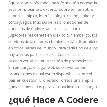
Aquí encontrarás toda una información necesaria,
seas principiante o experto, sobre temas sobre
deportes, hípica, loterías, bingo, casino, poker y
otros juegos. Muchas de las promociones de
apuestas de Codere son exclusivas para
jugadores residentes en México. Sin embargo, los
servicios de la empresa también están disponibles
en otros países del mundo. Para cada uno de ellos,
hay ofertas particulares de Codere, la cual se
pueden ver al visitar la sección de promociones.
Sin embargo, el lugar web sólo inventar las
promociones o qual están disponibles sobre el
país en cuestión. El operador ofrece una amplia
gama de mercados para la conocimiento de juego.
¿qué Hace A Codere