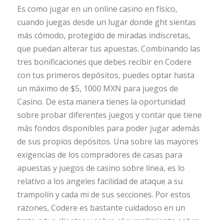
Es como jugar en un online casino en físico,
cuando juegas desde un lugar donde ght sientas
más cómodo, protegido de miradas indiscretas,
que puedan alterar tus apuestas. Combinando las
tres bonificaciones que debes recibir en Codere
con tus primeros depósitos, puedes optar hasta
un máximo de $5, 1000 MXN para juegos de
Casino. De esta manera tienes la oportunidad
sobre probar diferentes juegos y contar que tiene
más fondos disponibles para poder jugar además
de sus propios depósitos. Una sobre las mayores
exigencias de los compradores de casas para
apuestas y juegos de casino sobre línea, es lo
relativo a los angeles facilidad de ataque a su
trampolín y cada mi de sus secciones. Por estos
razones, Codere es bastante cuidadoso en un