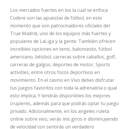
Los mercados fuertes en los la cual se enfoca
Codere son las apuestas de fútbol, en este
momento que son patrocinadores oficiales del
True Madrid, uno de los equipos más fuertes y
populares de LaLiga y la gente. También ofrecen
increíbles opciones en tenis, baloncesto, fútbol
americano, béisbol, carreras sobre caballos, golf,
carreras de galgos, deportes de motor, Sports
activities, entre otros focos deportivos en
movimiento. En el casino en Vivo debes disfrutar
tus juegos favoritos con toda la adrenalina o qual
esto implica. Y tendrás disponibles los mejores
crupieres, además para que podrás optar tu juego
privado. Adicionalmente, en los angeles ruleta
online sobre vivo, verás mis giros ir disminuyendo
de velocidad con sentirás un verdadero