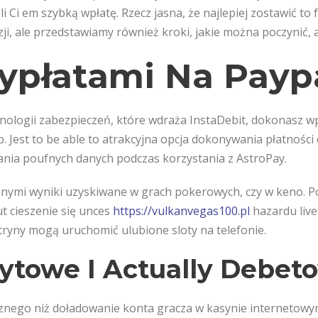
 Ci em szybką wpłatę. Rzecz jasna, że najlepiej zostawić to 
zji, ale przedstawiamy również kroki, jakie można poczynić,
ypłatami Na Payp
ologii zabezpieczeń, które wdraża InstaDebit, dokonasz w
b. Jest to be able to atrakcyjna opcja dokonywania płatności
nia poufnych danych podczas korzystania z AstroPay.
nymi wyniki uzyskiwane w grach pokerowych, czy w keno. 
t cieszenie się unces
https://vulkanvegas100.pl
hazardu live
tryny mogą uruchomić ulubione sloty na telefonie.
ytowe I Actually Debet
cznego niż doładowanie konta gracza w kasynie internetowym