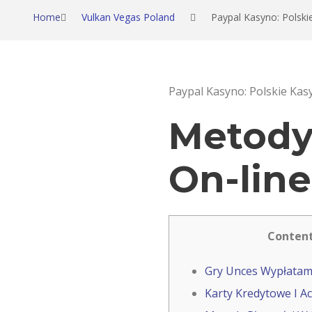
Home
Vulkan Vegas Poland
Paypal Kasyno: Polski
Paypal Kasyno: Polskie Kas
Metody
On-line
Conten
Gry Unces Wypłatam
Karty Kredytowe I A