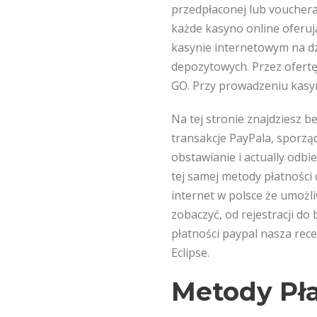
przedpłaconej lub vouchera.
każde kasyno online oferuj
kasynie internetowym na d
depozytowych. Przez ofert
GO. Przy prowadzeniu kas
Na tej stronie znajdziesz 
transakcje PayPala, sporz
obstawianie i actually odb
tej samej metody płatności
internet w polsce że umożl
zobaczyć, od rejestracji do
płatności paypal nasza rece
Eclipse.
Metody Pł