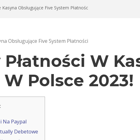
e Kasyna Obsługujące Five System Płatnośc
yna Obsługujące Five System Płatności
 Płatności W Ka
 W Polsce 2023!
t
i Na Paypal
ctually Debetowe