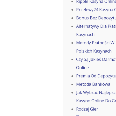
Ripple Kasyna Onlin
Przelewy24 Kasyna 
Bonus Bez Depozyt
Alternatywy Dla Pła
Kasynach
Metody Płatności W
Polskich Kasynach
Czy Są Jakieś Darm
Online
Premia Od Depozytu
Metoda Bankowa
Jak Wybrać Najlepsz
Kasyno Online Do G
Rodzaj Gier