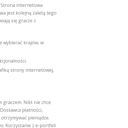
. Strona internetowa
wa jest kolejną zaletą tego
iają się gracze z
ie wybierać krajów, w
kcjonalności.
afiką strony internetowej,
ym graczem. Nikt nie chce
 Dostawca płatności,
 otrzymywać pieniądze.
 Korzystanie z e-portfeli