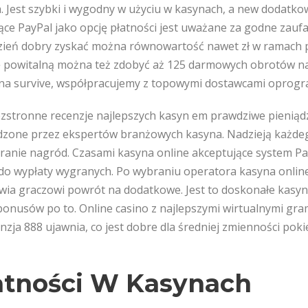
 Jest szybki i wygodny w użyciu w kasynach, a new dodatkową 
ące PayPal jako opcję płatności jest uważane za godne zauf
zień dobry zyskać można równowartość nawet zł w ramach
ę powitalną można też zdobyć aż 125 darmowych obrotów na 
yna survive, współpracujemy z topowymi dostawcami opro
bezstronne recenzje najlepszych kasyn em prawdziwe pieniąd
ądzone przez ekspertów branżowych kasyna. Nadzieją każdeg
ieranie nagród. Czasami kasyna online akceptujące system Pa
 do wypłaty wygranych. Po wybraniu operatora kasyna onlin
iwia graczowi powrót na dodatkowe. Jest to doskonałe kasy
 bonusów po to. Online casino z najlepszymi wirtualnymi gra
nzja 888 ujawnia, co jest dobre dla średniej zmienności pok
atności W Kasynach