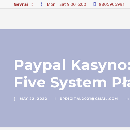
Gevrai
Mon - Sat 9:00-6:00
8805905991
Paypal Kasyno
Five System Pł
MAY 22, 2022
RPDIGITAL2021@GMAIL.COM