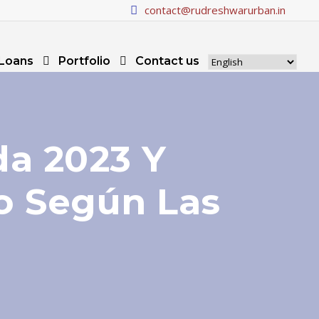
contact@rudreshwarurban.in
Loans
Portfolio
Contact us
da 2023 Y
o Según Las