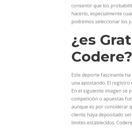
consentir que los probabili
hacerlo, especialmente cua
podremos seleccionar los j
¿es Gra
Codere
Este deporte fascinante ha
una apostando. El registro 
En el siguiente imagen se 
competición o apuestas fu
aunque es por considerar q
cliente haya depositado ser
límites establecidos. Coder