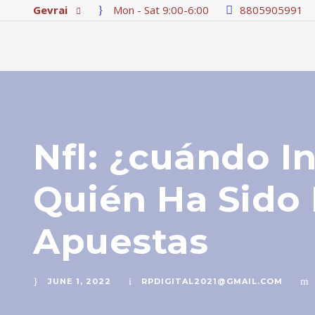
Gevrai
Mon - Sat 9:00-6:00
8805905991
Nfl: ¿cuándo I
Quién Ha Sido 
Apuestas
JUNE 1, 2022
RPDIGITAL2021@GMAIL.COM