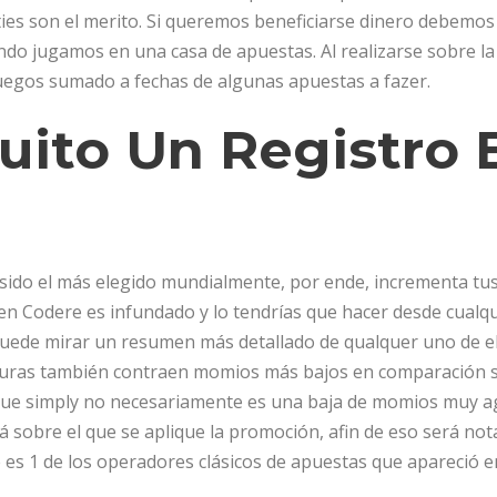
ties son el merito. Si queremos beneficiarse dinero debemos
ndo jugamos en una casa de apuestas. Al realizarse sobre la
uegos sumado a fechas de algunas apuestas a fazer.
tuito Un Registro 
?
 sido el más elegido mundialmente, por ende, incrementa tu
en Codere es infundado y lo tendrías que hacer desde cualqui
puede mirar un resumen más detallado de qualquer uno de el
turas también contraen momios más bajos en comparación s
ue simply no necesariamente es una baja de momios muy ag
á sobre el que se aplique la promoción, afin de eso será not
e es 1 de los operadores clásicos de apuestas que apareció e