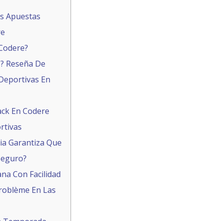
as Apuestas
re
 Codere?
o? Reseña De
Deportivas En
ack En Codere
rtivas
ia Garantiza Que
 Seguro?
na Con Facilidad
roblème En Las