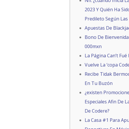
Nfl: ¿cuándo Inicia
2023 Y Quién Ha Sid
Predileto Según Las
Apuestas De Blackja
Bono De Bienvenida
000mxn
La Página Can’t Fué
Vuelve La ‘copa Code
Recibe Tidak Bermod
En Tu Buzón
¿existen Promocione
Especiales Afin De L
De Codere?
La Casa #1 Para Ap