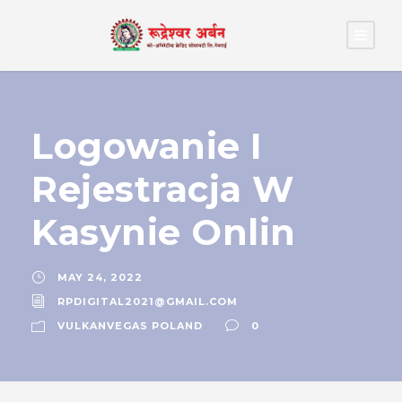
Logowanie I
Rejestracja W
Kasynie Onlin
MAY 24, 2022
RPDIGITAL2021@GMAIL.COM
VULKANVEGAS POLAND
0