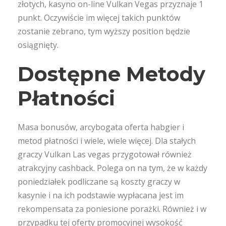
złotych, kasyno on-line Vulkan Vegas przyznaje 1
punkt. Oczywiście im więcej takich punktów
zostanie zebrano, tym wyższy position będzie
osiągnięty.
Dostępne Metody
Płatności
Masa bonusów, arcybogata oferta habgier i
metod płatności i wiele, wiele więcej. Dla stałych
graczy Vulkan Las vegas przygotował również
atrakcyjny cashback. Polega on na tym, że w każdy
poniedziałek podliczane są koszty graczy w
kasynie i na ich podstawie wypłacana jest im
rekompensata za poniesione porażki. Również i w
przypadku tej oferty promocyjnej wysokość