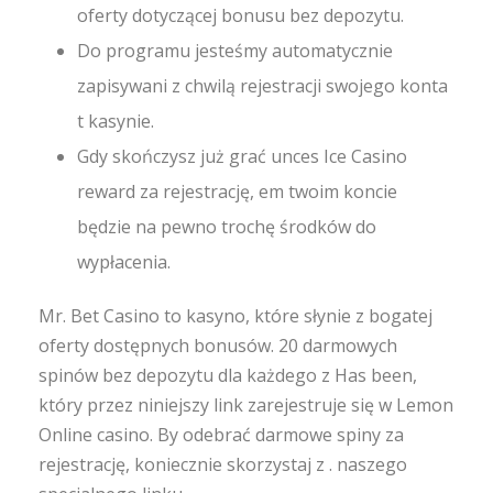
oferty dotyczącej bonusu bez depozytu.
Do programu jesteśmy automatycznie
zapisywani z chwilą rejestracji swojego konta
t kasynie.
Gdy skończysz już grać unces Ice Casino
reward za rejestrację, em twoim koncie
będzie na pewno trochę środków do
wypłacenia.
Mr. Bet Casino to kasyno, które słynie z bogatej
oferty dostępnych bonusów. 20 darmowych
spinów bez depozytu dla każdego z Has been,
który przez niniejszy link zarejestruje się w Lemon
Online casino. By odebrać darmowe spiny za
rejestrację, koniecznie skorzystaj z . naszego