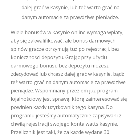
dalej grać w kasynie, lub też warto grać na
danym automacie za prawdziwe pieniądze.
Wiele bonusów w kasynie online wymaga wpłaty,
aby się zakwalifikować, ale bonus darmowych
spinów gracze otrzymują tuż po rejestracji, bez
konieczności depozytu. Grając przy użyciu
darmowego bonusu bez depozytu możesz
zdecydować lub chcesz dalej grać w kasynie, bądź
też warto grać na danym automacie za prawdziwe
pieniądze. Wspomniany przez em już program
lojalnościowy jest sprawą, którą zainteresować się
powinien każdy użytkownik tego kasyna. Do
programu jesteśmy automatycznie zapisywani z
chwilą rejestracji swojego konta watts kasynie.
Przelicznik jest taki, że za każde wydane 30