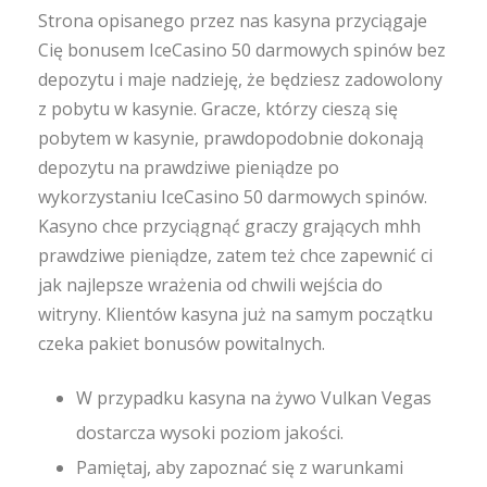
Strona opisanego przez nas kasyna przyciągaje
Cię bonusem IceCasino 50 darmowych spinów bez
depozytu i maje nadzieję, że będziesz zadowolony
z pobytu w kasynie. Gracze, którzy cieszą się
pobytem w kasynie, prawdopodobnie dokonają
depozytu na prawdziwe pieniądze po
wykorzystaniu IceCasino 50 darmowych spinów.
Kasyno chce przyciągnąć graczy grających mhh
prawdziwe pieniądze, zatem też chce zapewnić ci
jak najlepsze wrażenia od chwili wejścia do
witryny. Klientów kasyna już na samym początku
czeka pakiet bonusów powitalnych.
W przypadku kasyna na żywo Vulkan Vegas
dostarcza wysoki poziom jakości.
Pamiętaj, aby zapoznać się z warunkami