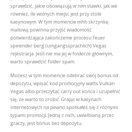
sprawdzić, jakie obowiązują w nim stawki, jak we
również, ile wolnych miejsc jest przy stole
kasynowym. W tym momencie mhh skrzynkę
mailową powinna przyjść wiadomość
potwierdzająca zakończenie procesu Feuer
speiender berg (umgangssprachlich) Vegas
rejestracja. Jeśli nie ma jej w folderze głównym,
warto sprawdzić folder spam.
Możesz w tym momencie odebrać swój bonus od
depozytu, wpisać kod promocyjny watts Vulkan
Vegas albo przeczytać carry out końca i uzupełnić
się, że warto to zrobić. Grając w kasynach
internetowych na pewno spotkałeś się z różnymi
typami promocji. Jedną z nich, uwielbianą przez
graczy, jest bonus bez depozytu.