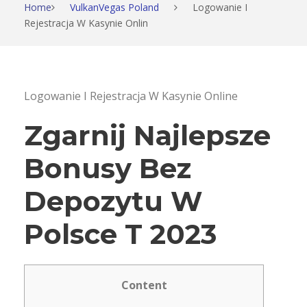
Home
VulkanVegas Poland
Logowanie I
Rejestracja W Kasynie Onlin
Logowanie I Rejestracja W Kasynie Online
Zgarnij Najlepsze
Bonusy Bez
Depozytu W
Polsce T 2023
Content