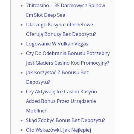
7bitcasino – 35 Darmowych Spinów
Em Slot Deep Sea
Dlaczego Kasyna Internetowe
Oferują Bonusy Bez Depozytu?
Logowanie W Vulkan Vegas
Czy Do Odebrania Bonusu Potrzebny
Jest Glaciers Casino Kod Promocyjny?
Jak Korzystać Z Bonusu Bez
Depozytu?
Czy Aktywuję Ice Casino Kasyno
Added Bonus Przez Urządzenie
Mobilne?
Skąd Zdobyć Bonus Bez Depozytu?
Oto Wskazówki, Jak Najlepiej