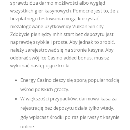
sprawdzić za darmo możliwości albo wygląd
wszystkich gier kasynowych. Pomocne jest to, że z
bezpłatnego testowania mogą korzystać
niezalogowane użytkownicy Vulkan Sin city.
Zdobycie pieniędzy mhh start bez depozytu jest
naprawdę szybkie i proste. Aby jednak to zrobić,
należy zarejestrować się na stronie kasyna. Aby
odebrać swój Ice Casino added bonus, musisz
wykonać następujące kroki.
Energy Casino cieszy się sporą popularnością
wśród polskich graczy.
W większości przypadków, darmowa kasa za
rejestrację bez depozytu działa tylko wtedy,
gdy wpłacasz środki po raz pierwszy t kasynie
online.