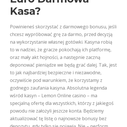
Kasa?
Powinieneś skorzystać z darmowego bonusu, jeśli
chcesz wypróbować grę za darmo, przed decyzją
na wykorzystanie własnej gotówki. Kasyna robią
to w nadziei, że gracze pokochają ich platformę,
oraz mały akt hojności, a następnie zaczną
deponować pieniądze we będą grać dalej. Tak, jest
to jak najbardziej bezpieczne i niezawodne,
oczywiście pod warunkiem, że korzystamy z
godnego zaufania kasyna. Absolutna legenda
wśród kasyn – Lemon Online casino – ma
specjalną ofertę dla wszystkich, którzy z jakiegoś
powodu nie założyli jeszcze konta. Będziemy
aktualizować tę listę o najnowsze bonusy bez
depozytu, gdy tylko się pojawią. Nie – perform