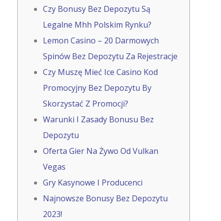
Czy Bonusy Bez Depozytu Są
Legalne Mhh Polskim Rynku?
Lemon Casino – 20 Darmowych
Spinów Bez Depozytu Za Rejestracje
Czy Muszę Mieć Ice Casino Kod
Promocyjny Bez Depozytu By
Skorzystać Z Promocji?
Warunki I Zasady Bonusu Bez
Depozytu
Oferta Gier Na Żywo Od Vulkan
Vegas
Gry Kasynowe I Producenci
Najnowsze Bonusy Bez Depozytu
2023!