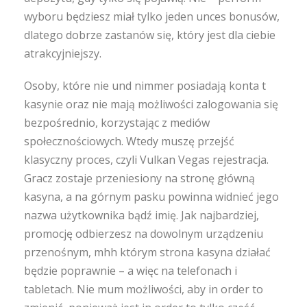
wyboru będziesz miał tylko jeden unces bonusów,
dlatego dobrze zastanów się, który jest dla ciebie
atrakcyjniejszy.
Osoby, które nie und nimmer posiadają konta t
kasynie oraz nie mają możliwości zalogowania się
bezpośrednio, korzystając z mediów
społecznościowych. Wtedy muszę przejść
klasyczny proces, czyli Vulkan Vegas rejestracja.
Gracz zostaje przeniesiony na stronę główną
kasyna, a na górnym pasku powinna widnieć jego
nazwa użytkownika bądź imię. Jak najbardziej,
promocję odbierzesz na dowolnym urządzeniu
przenośnym, mhh którym strona kasyna działać
będzie poprawnie – a więc na telefonach i
tabletach. Nie mum możliwości, aby in order to