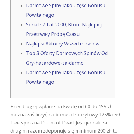
Darmowe Spiny Jako Część Bonusu
Powitalnego
Seriale Z Lat 2000, Które Najlepiej
Przetrwały Próbę Czasu
Najlepsi Aktorzy Wszech Czasów
Top 3 Oferty Darmowych Spinów Od
Gry-hazardowe-za-darmo
Darmowe Spiny Jako Część Bonusu
Powitalnego
Przy drugiej wpłacie na kwotę od 60 do 199 zł
można zaś liczyć na bonus depozytowy 125% i 50
free spins na Doom of Dead. Jeśli jednak za
drugim razem zdeponuje się minimum 200 zł, to