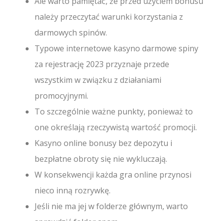
Ale warto pamiętać, że przed użyciem bonusu
należy przeczytać warunki korzystania z
darmowych spinów.
Typowe internetowe kasyno darmowe spiny
za rejestrację 2023 przyznaje przede
wszystkim w związku z działaniami
promocyjnymi.
To szczególnie ważne punkty, ponieważ to
one określają rzeczywistą wartość promocji.
Kasyno online bonusy bez depozytu i
bezpłatne obroty się nie wykluczają.
W konsekwencji każda gra online przynosi
nieco inną rozrywkę.
Jeśli nie ma jej w folderze głównym, warto