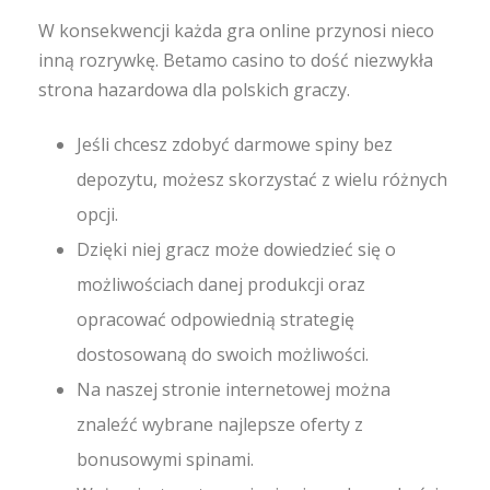
W konsekwencji każda gra online przynosi nieco
inną rozrywkę. Betamo casino to dość niezwykła
strona hazardowa dla polskich graczy.
Jeśli chcesz zdobyć darmowe spiny bez
depozytu, możesz skorzystać z wielu różnych
opcji.
Dzięki niej gracz może dowiedzieć się o
możliwościach danej produkcji oraz
opracować odpowiednią strategię
dostosowaną do swoich możliwości.
Na naszej stronie internetowej można
znaleźć wybrane najlepsze oferty z
bonusowymi spinami.