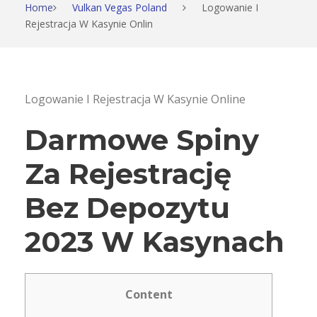
Home
Vulkan Vegas Poland
Logowanie I
Rejestracja W Kasynie Onlin
Logowanie I Rejestracja W Kasynie Online
Darmowe Spiny
Za Rejestrację
Bez Depozytu
2023 W Kasynach
Content