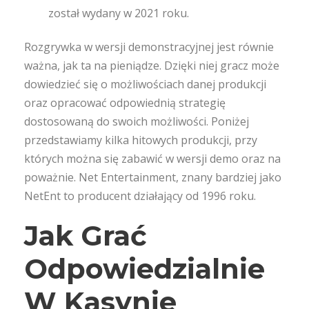
został wydany w 2021 roku.
Rozgrywka w wersji demonstracyjnej jest równie
ważna, jak ta na pieniądze. Dzięki niej gracz może
dowiedzieć się o możliwościach danej produkcji
oraz opracować odpowiednią strategię
dostosowaną do swoich możliwości. Poniżej
przedstawiamy kilka hitowych produkcji, przy
których można się zabawić w wersji demo oraz na
poważnie. Net Entertainment, znany bardziej jako
NetEnt to producent działający od 1996 roku.
Jak Grać
Odpowiedzialnie
W Kasynie