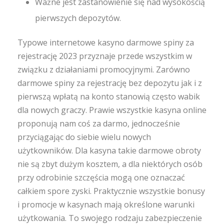
Ważne jest zastanowienie się nad wysokością
pierwszych depozytów.
Typowe internetowe kasyno darmowe spiny za
rejestrację 2023 przyznaje przede wszystkim w
związku z działaniami promocyjnymi. Zarówno
darmowe spiny za rejestrację bez depozytu jak i z
pierwszą wpłatą na konto stanowią często wabik
dla nowych graczy. Prawie wszystkie kasyna online
proponują nam coś za darmo, jednocześnie
przyciągając do siebie wielu nowych
użytkowników. Dla kasyna takie darmowe obroty
nie są zbyt dużym kosztem, a dla niektórych osób
przy odrobinie szczęścia mogą one oznaczać
całkiem spore zyski. Praktycznie wszystkie bonusy
i promocje w kasynach mają określone warunki
użytkowania. To swojego rodzaju zabezpieczenie