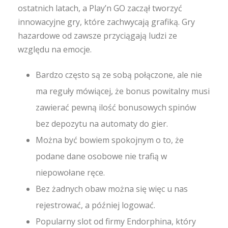
ostatnich latach, a Play’n GO zaczął tworzyć
innowacyjne gry, które zachwycają grafiką. Gry
hazardowe od zawsze przyciągają ludzi ze
względu na emocje.
Bardzo często są ze sobą połączone, ale nie
ma reguły mówiącej, że bonus powitalny musi
zawierać pewną ilość bonusowych spinów
bez depozytu na automaty do gier.
Można być bowiem spokojnym o to, że
podane dane osobowe nie trafią w
niepowołane ręce.
Bez żadnych obaw można się więc u nas
rejestrować, a później logować.
Popularny slot od firmy Endorphina, który