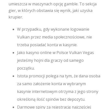
umieszcza w maszynach opcję gamble. To sekcja
gier, w których obstawia się wynik, jaki uzyska
krupier.
W przypadku, gdy wykonane logowanie
Vulkan przez media społecznościowe, nie
trzeba posiadać konta w kasynie.
Jako kasyno online w Polsce Vulkan Vegas
jesteśmy hojni dla graczy od samego
początku.
Istota promocji polega na tym, że dana osoba
za samo założenie konta w wybranym
kasynie internetowym otrzyma z jego strony
określoną ilość spinów bez depozytu.
Darmowe spiny za rejestrację najczęściej