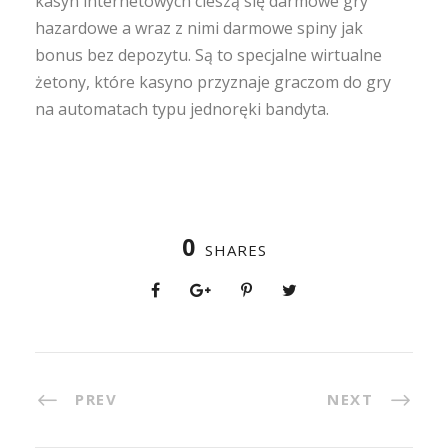
kasyn internetowych cieszą się darmowe gry
hazardowe a wraz z nimi darmowe spiny jak
bonus bez depozytu. Są to specjalne wirtualne
żetony, które kasyno przyznaje graczom do gry
na automatach typu jednoręki bandyta.
0
SHARES
PREV
NEXT