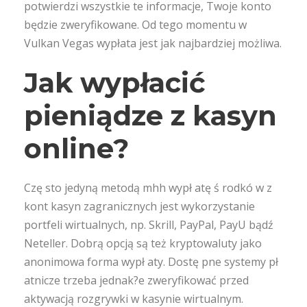
potwierdzi wszystkie te informacje, Twoje konto
będzie zweryfikowane. Od tego momentu w
Vulkan Vegas wypłata jest jak najbardziej możliwa.
Jak wypłacić
pieniądze z kasyn
online?
Czę sto jedyną metodą mhh wypł atę ś rodkó w z
kont kasyn zagranicznych jest wykorzystanie
portfeli wirtualnych, np. Skrill, PayPal, PayU bądź
Neteller. Dobrą opcją są też kryptowaluty jako
anonimowa forma wypł aty. Dostę pne systemy pł
atnicze trzeba jednak?e zweryfikować przed
aktywacją rozgrywki w kasynie wirtualnym.