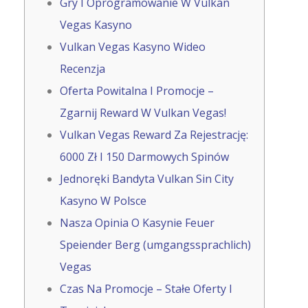
Gry I Oprogramowanie W Vulkan
Vegas Kasyno
Vulkan Vegas Kasyno Wideo
Recenzja
Oferta Powitalna I Promocje –
Zgarnij Reward W Vulkan Vegas!
Vulkan Vegas Reward Za Rejestrację:
6000 Zł I 150 Darmowych Spinów
Jednoręki Bandyta Vulkan Sin City
Kasyno W Polsce
Nasza Opinia O Kasynie Feuer
Speiender Berg (umgangssprachlich)
Vegas
Czas Na Promocje – Stałe Oferty I