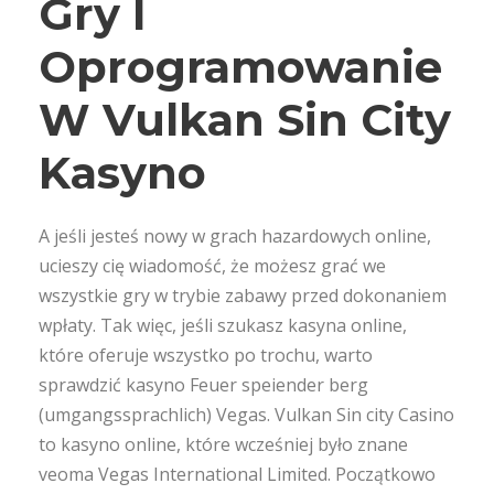
Gry I
Oprogramowanie
W Vulkan Sin City
Kasyno
A jeśli jesteś nowy w grach hazardowych online,
ucieszy cię wiadomość, że możesz grać we
wszystkie gry w trybie zabawy przed dokonaniem
wpłaty. Tak więc, jeśli szukasz kasyna online,
które oferuje wszystko po trochu, warto
sprawdzić kasyno Feuer speiender berg
(umgangssprachlich) Vegas. Vulkan Sin city Casino
to kasyno online, które wcześniej było znane
veoma Vegas International Limited. Początkowo