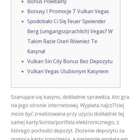
Bonus Powitalny
Bonusy I Promocje T Vulkan Vegas
Spodobało Ci Się Feuer Speiender
Berg (umgangssprachlich) Vegas? W
Takim Razie Oceń Również Te
Kasyna!
Vulkan Sin City Bonus Bez Depozytu
Vulkan Vegas Ulubionym Kasynem
Szanujące się kasyno, dokładnie sprawdza, kto gra
na jego stronie internetowej. Wypłata najcz??ciej
może być zrealizowana przy użyciu dokładnie tej
samej karty/konta/portfela elektronicznego, z
którego pochodzi depozyt. Złożenie depozytu za
pomocą karty żony/męża, a następnie wypłata em