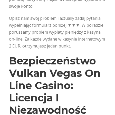
swoje konto.
Opisz nam swój problem i actually zadaj pytania
wypełniając formularz poniżej ▼▼▼. W poradzie
poruszamy problem wypłaty pieniędzy z kasyna
on-line. Za każde wydane w kasynie internetowym
2 EUR, otrzymujesz jeden punkt.
Bezpieczeństwo
Vulkan Vegas On
Line Casino:
Licencja I
Niezawodność