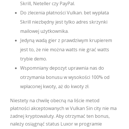
Skrill, Neteller czy PayPal.
Do zlecenia płatności Vulkan. bet wypłata
Skrill niezbędny jest tylko adres skrzynki
mailowej użytkownika.
Jedyną wadą gier z prawdziwym krupierem
jest to, że nie można watts nie grać watts
trybie demo.
Wspomniany depozyt uprawnia nas do
otrzymania bonusu w wysokości 100% od
wpłaconej kwoty, aż do kwoty zł.
Niestety na chwilę obecną na liście metod
płatności akceptowanych w Vulkan Sin city nie ma
żadnej kryptowaluty. Aby otrzymać ten bonus,
należy osiągnąć status Luxor w programie