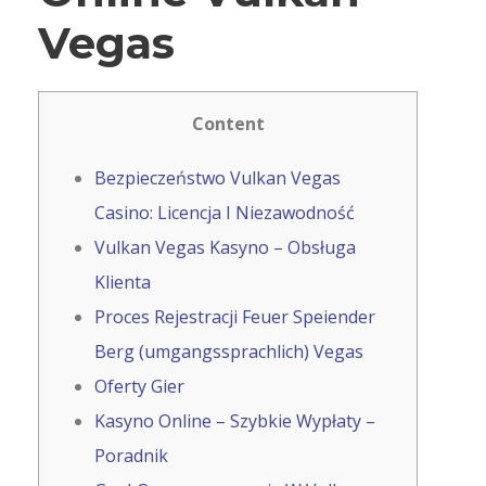
Vegas
Content
Bezpieczeństwo Vulkan Vegas
Casino: Licencja I Niezawodność
Vulkan Vegas Kasyno – Obsługa
Klienta
Proces Rejestracji Feuer Speiender
Berg (umgangssprachlich) Vegas
Oferty Gier
Kasyno Online – Szybkie Wypłaty –
Poradnik