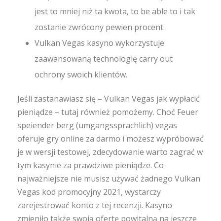
jest to mniej niż ta kwota, to be able to i tak
zostanie zwrócony pewien procent.
Vulkan Vegas kasyno wykorzystuje
zaawansowaną technologię carry out
ochrony swoich klientów.
Jeśli zastanawiasz się – Vulkan Vegas jak wypłacić
pieniądze – tutaj również pomożemy. Choć Feuer
speiender berg (umgangssprachlich) vegas
oferuje gry online za darmo i możesz wypróbować
je w wersji testowej, zdecydowanie warto zagrać w
tym kasynie za prawdziwe pieniądze. Co
najważniejsze nie musisz używać żadnego Vulkan
Vegas kod promocyjny 2021, wystarczy
zarejestrować konto z tej recenzji. Kasyno
zmieniło także swoją ofertę powitalną na jeszcze