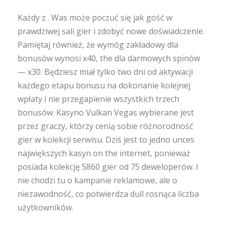
Każdy z . Was może poczuć się jak gość w
prawdziwej sali gier i zdobyć nowe doświadczenie.
Pamiętaj również, że wymóg zakładowy dla
bonusów wynosi x40, the dla darmowych spinów
— x30. Będziesz miał tylko two dni od aktywacji
każdego etapu bonusu na dokonanie kolejnej
wpłaty i nie przegapienie wszystkich trzech
bonusów. Kasyno Vulkan Vegas wybierane jest
przez graczy, którzy cenią sobie różnorodność
gier w kolekcji serwisu. Dziś jest to jedno unces
największych kasyn on the internet, ponieważ
posiada kolekcję 5860 gier od 75 deweloperów. I
nie chodzi tu o kampanie reklamowe, ale o
niezawodność, co potwierdza dull rosnąca liczba
użytkowników.