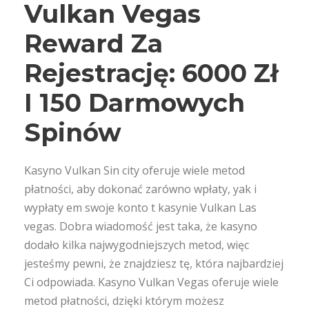
Vulkan Vegas
Reward Za
Rejestrację: 6000 Zł
I 150 Darmowych
Spinów
Kasyno Vulkan Sin city oferuje wiele metod
płatności, aby dokonać zarówno wpłaty, yak i
wypłaty em swoje konto t kasynie Vulkan Las
vegas. Dobra wiadomość jest taka, że kasyno
dodało kilka najwygodniejszych metod, więc
jesteśmy pewni, że znajdziesz tę, która najbardziej
Ci odpowiada. Kasyno Vulkan Vegas oferuje wiele
metod płatności, dzięki którym możesz