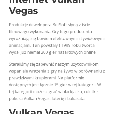
Vegas
Produkcje dewelopera BetSoft słyną z iście
filmowego wykonania. Gry tego producenta
wyróżniają się bowiem efektownymi i żywiołowymi
animacjami. Ten powstały t 1999 roku twórca
wydał już niemal 200 gier hazardowych online.
Staraliśmy się zapewnić naszym użytkownikom
wspaniałe wrażenia z gry na żywo w porównaniu z
prawdziwymi krupierami. Na platformie
dostępnych jest łącznie 15 gier w tej kategorii. W
tej kategorii możesz grać w blackjacka, ruletkę,
pokera Vulkan Vegas, loterię i bakarata.
Vulkan Vegas