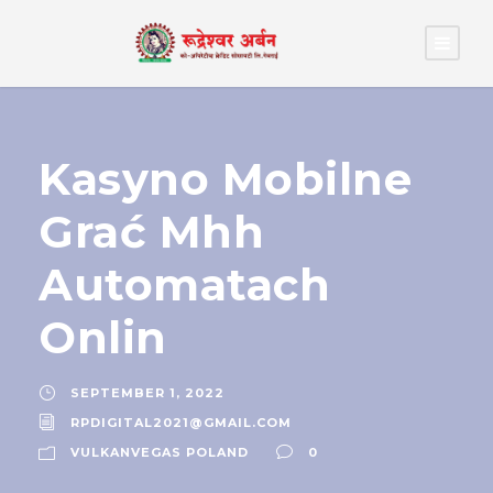
Kasyno Mobilne
Grać Mhh
Automatach
Onlin
SEPTEMBER 1, 2022
RPDIGITAL2021@GMAIL.COM
VULKANVEGAS POLAND
0