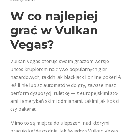
W co najlepiej
grać w Vulkan
Vegas?
Vulkan Vegas oferuje swoim graczom wersje
unces krupierem na ż ywo popularnych gier
hazardowych, takich jak blackjack i online poker! A
jeś li nie lubisz automató w do gry, zawsze masz
perform dyspozycji ruletkę — z europejskimi stoł
ami i amerykań skimi odmianami, takimi jak koś ci
czy bakarat.
Mimo to są miejsca do ulepszeń, nad którymi
pracują każdego dnia. Jak świadczą Vulkan Vegas