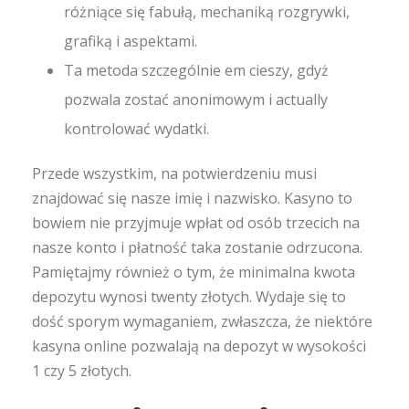
różniące się fabułą, mechaniką rozgrywki,
grafiką i aspektami.
Ta metoda szczególnie em cieszy, gdyż
pozwala zostać anonimowym i actually
kontrolować wydatki.
Przede wszystkim, na potwierdzeniu musi
znajdować się nasze imię i nazwisko. Kasyno to
bowiem nie przyjmuje wpłat od osób trzecich na
nasze konto i płatność taka zostanie odrzucona.
Pamiętajmy również o tym, że minimalna kwota
depozytu wynosi twenty złotych. Wydaje się to
dość sporym wymaganiem, zwłaszcza, że niektóre
kasyna online pozwalają na depozyt w wysokości
1 czy 5 złotych.