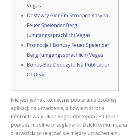
Vegas
Dostawcy Gier Em Stronach Kasyna
Feuer Speiender Berg
(umgangssprachlich) Vegas
Promocje I Bonusy Feuer Speiender
Berg (umgangssprachlich) Vegas
Bonus Bez Depozytu Na Publication
Of Dead
Nie jest jednak konieczne pobieranie osobnej
aplikacji na urządzenie, albowiem strona
internetowa Vulkan Vegas dostępna jest także
poprzez mobilne przeglądarki. Dzięki temu można
z łatwością przełączać się między urządzeniami,