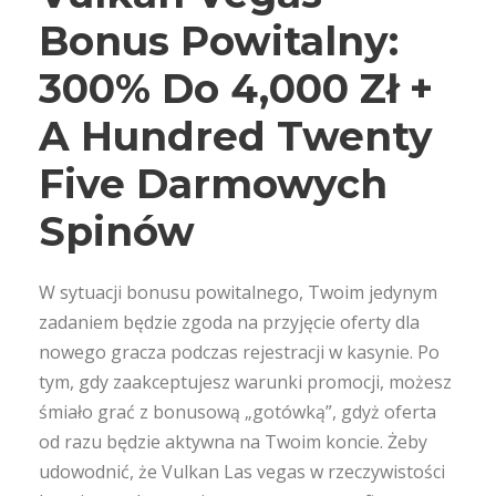
Bonus Powitalny:
300% Do 4,000 Zł +
A Hundred Twenty
Five Darmowych
Spinów
W sytuacji bonusu powitalnego, Twoim jedynym
zadaniem będzie zgoda na przyjęcie oferty dla
nowego gracza podczas rejestracji w kasynie. Po
tym, gdy zaakceptujesz warunki promocji, możesz
śmiało grać z bonusową „gotówką”, gdyż oferta
od razu będzie aktywna na Twoim koncie. Żeby
udowodnić, że Vulkan Las vegas w rzeczywistości