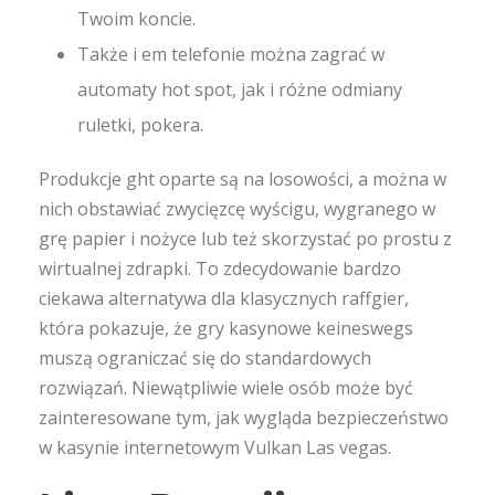
Twoim koncie.
Także i em telefonie można zagrać w
automaty hot spot, jak i różne odmiany
ruletki, pokera.
Produkcje ght oparte są na losowości, a można w
nich obstawiać zwycięzcę wyścigu, wygranego w
grę papier i nożyce lub też skorzystać po prostu z
wirtualnej zdrapki. To zdecydowanie bardzo
ciekawa alternatywa dla klasycznych raffgier,
która pokazuje, że gry kasynowe keineswegs
muszą ograniczać się do standardowych
rozwiązań. Niewątpliwie wiele osób może być
zainteresowane tym, jak wygląda bezpieczeństwo
w kasynie internetowym Vulkan Las vegas.