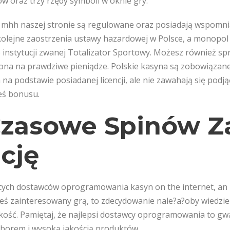
w oraz trzy rzędy symboli w oknie gry.
mhh naszej stronie są regulowane oraz posiadają wspomnian
kolejne zaostrzenia ustawy hazardowej w Polsce, a monopo
e instytucji zwanej Totalizator Sportowy. Możesz również s
ona na prawdziwe pieniądze. Polskie kasyna są zobowiązane
a podstawie posiadanej licencji, ale nie zawahają się podjąć 
eś bonusu.
Czasowe Spinów Z
cję
ących dostawców oprogramowania kasyn on the internet, an 
steś zainteresowany grą, to zdecydowanie nale?a?oby wiedzie
akość. Pamiętaj, że najlepsi dostawcy oprogramowania to gwa
yborem i wysoką jakością produktów.