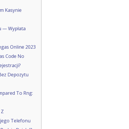
ym Kasynie
u — Wypłata
egas Online 2023
gas Code No
jestracji?
Bez Depozytu
mpared To Rng:
 Z
jego Telefonu