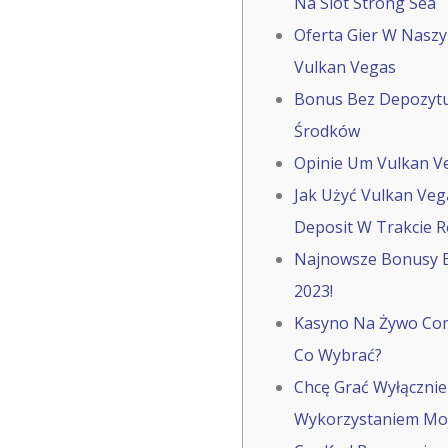
Na Slot Strong Sea
Oferta Gier W Nasz
Vulkan Vegas
Bonus Bez Depozyt
Środków
Opinie Um Vulkan V
Jak Użyć Vulkan Ve
Deposit W Trakcie Re
Najnowsze Bonusy 
2023!
Kasyno Na Żywo Co
Co Wybrać?
Chcę Grać Wyłącznie
Wykorzystaniem Mo