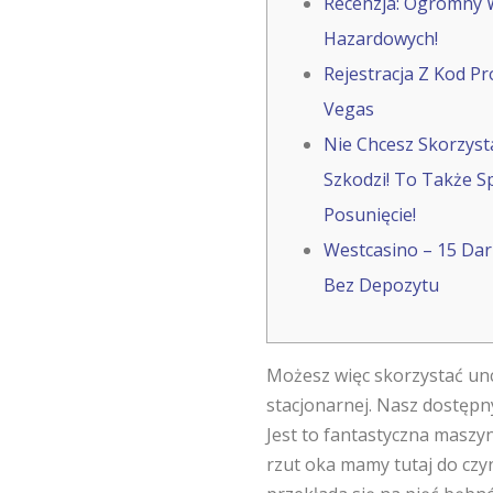
Recenzja: Ogromny 
Hazardowych!
Rejestracja Z Kod P
Vegas
Nie Chcesz Skorzys
Szkodzi! To Także S
Posunięcie!
Westcasino – 15 Da
Bez Depozytu
Możesz więc skorzystać un
stacjonarnej. Nasz dostępn
Jest to fantastyczna masz
rzut oka mamy tutaj do czy