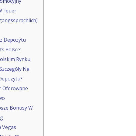
romocyjny
 W Feuer
gangssprachlich)
z Depozytu
s Polsce:
Polskim Rynku
Szczegóły Na
Depozytu?
er Oferowane
wo
psze Bonusy W
rg
) Vegas