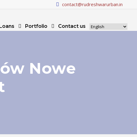
contact@rudreshwarurban.in
Loans
Portfolio
Contact us
aków Nowe
t