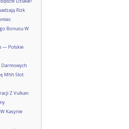
Będzie Działał?
adzają Rizk
emiec
ego Bonusu W
 — Polskie
40 Darmowych
ję Mhh Slot
acji Z Vulkan
ny
 W Kasynie