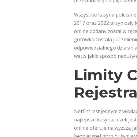
przekłada się na pięć bębnó
Wszystkie kasyna polecane 
2017 oraz 2022 przyniosły 
online oddany został w ręc
gotówka została już zmieni
odpowiedzialnego działania n
watts jakiś sposób nadużył
Limity 
Rejestra
NetEnt jest jednym z wiod
najlepsze kasyna. Jeżeli je
online oferuje najwyższą j
bezpiecznej gry z dużym w