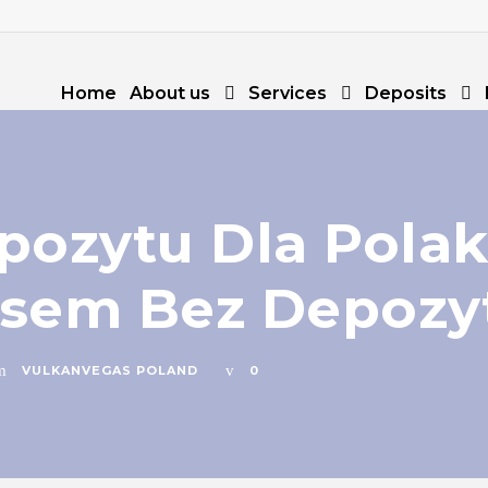
Home
About us
Services
Deposits
pozytu Dla Pol
usem Bez Depozy
VULKANVEGAS POLAND
0