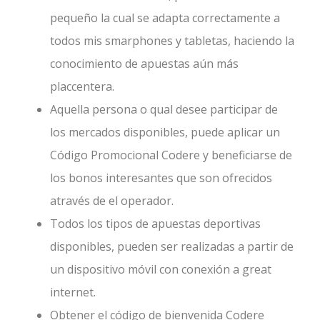
pequeño la cual se adapta correctamente a
todos mis smarphones y tabletas, haciendo la
conocimiento de apuestas aún más
placcentera.
Aquella persona o qual desee participar de
los mercados disponibles, puede aplicar un
Código Promocional Codere y beneficiarse de
los bonos interesantes que son ofrecidos
através de el operador.
Todos los tipos de apuestas deportivas
disponibles, pueden ser realizadas a partir de
un dispositivo móvil con conexión a great
internet.
Obtener el código de bienvenida Codere