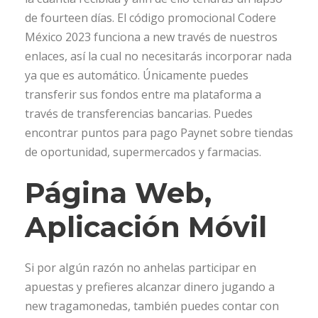
de fourteen días. El código promocional Codere
México 2023 funciona a new través de nuestros
enlaces, así la cual no necesitarás incorporar nada
ya que es automático. Únicamente puedes
transferir sus fondos entre ma plataforma a
través de transferencias bancarias. Puedes
encontrar puntos para pago Paynet sobre tiendas
de oportunidad, supermercados y farmacias.
Página Web,
Aplicación Móvil
Si por algún razón no anhelas participar en
apuestas y prefieres alcanzar dinero jugando a
new tragamonedas, también puedes contar con