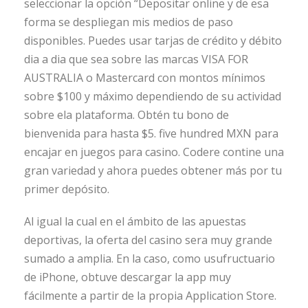
seleccionar la opción “Depositar online y de esa
forma se despliegan mis medios de paso
disponibles. Puedes usar tarjas de crédito y débito
dia a dia que sea sobre las marcas VISA FOR
AUSTRALIA o Mastercard con montos mínimos
sobre $100 y máximo dependiendo de su actividad
sobre ela plataforma. Obtén tu bono de
bienvenida para hasta $5. five hundred MXN para
encajar en juegos para casino. Codere contine una
gran variedad y ahora puedes obtener más por tu
primer depósito.
Al igual la cual en el ámbito de las apuestas
deportivas, la oferta del casino sera muy grande
sumado a amplia. En la caso, como usufructuario
de iPhone, obtuve descargar la app muy
fácilmente a partir de la propia Application Store.