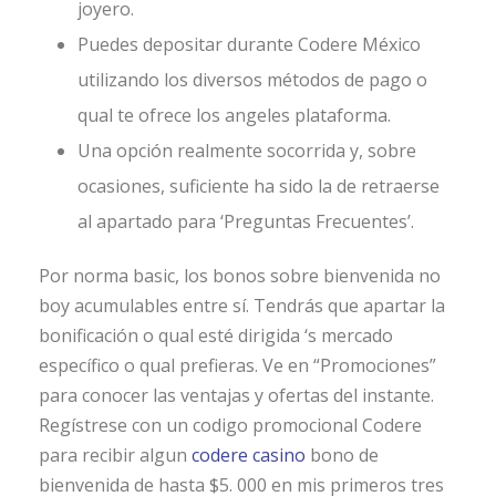
joyero.
Puedes depositar durante Codere México
utilizando los diversos métodos de pago o
qual te ofrece los angeles plataforma.
Una opción realmente socorrida y, sobre
ocasiones, suficiente ha sido la de retraerse
al apartado para ‘Preguntas Frecuentes’.
Por norma basic, los bonos sobre bienvenida no
boy acumulables entre sí. Tendrás que apartar la
bonificación o qual esté dirigida ‘s mercado
específico o qual prefieras. Ve en “Promociones”
para conocer las ventajas y ofertas del instante.
Regístrese con un codigo promocional Codere
para recibir algun
codere casino
bono de
bienvenida de hasta $5. 000 en mis primeros tres