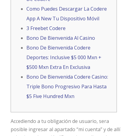
Como Puedes Descargar La Codere
App A New Tu Dispositivo Móvil
3 Freebet Codere
Bono De Bienvenida Al Casino
Bono De Bienvenida Codere
Deportes: Inclusive $5 000 Mxn +
$500 Mxn Extra En Exclusiva
Bono De Bienvenida Codere Casino:
Triple Bono Progresivo Para Hasta
$5 Five Hundred Mxn
Accediendo a tu obligación de usuario, sera
posible ingresar al apartado “mi cuenta” y de allí