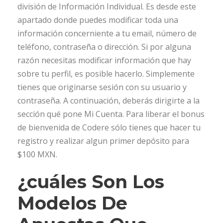
división de Información Individual. Es desde este
apartado donde puedes modificar toda una
información concerniente a tu email, número de
teléfono, contraseña o dirección. Si por alguna
razón necesitas modificar información que hay
sobre tu perfil, es posible hacerlo. Simplemente
tienes que originarse sesión con su usuario y
contraseña. A continuación, deberás dirigirte a la
sección qué pone Mi Cuenta. Para liberar el bonus
de bienvenida de Codere sólo tienes que hacer tu
registro y realizar algun primer depósito para
$100 MXN.
¿cuáles Son Los
Modelos De