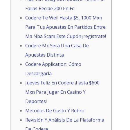
Fallas Recibe 200 En Fd
Codere Te Weil Hasta $5, 1000 Mxn
Para Tus Apuestas En Partidos Entre
Ma Nba Scam Este Cupón ¡regístrate!
Codere Mx Sera Una Casa De
Apuestas Distinta
Codere Application: Cómo
Descargarla
Jueves Feliz En Codere ¡hasta $600
Mxn Para Jugar En Casino Y
Deportes!
Métodos De Gusto Y Retiro
Revisión Y Análisis De La Plataforma
De Codere