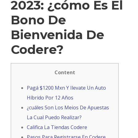
2023: ¿cómo Es El
Bono De
Bienvenida De
Codere?
Content
Pagá $1200 Mxn Y Ilevate Un Auto
Híbrido Por 12 Años
¿cuáles Son Los Meios De Apuestas
La Cual Puedo Realizar?
Califica La Tiendas Codere
Pasos Para Registrarse En Codere