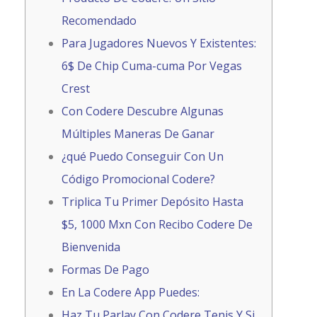
Recomendado
Para Jugadores Nuevos Y Existentes:
6$ De Chip Cuma-cuma Por Vegas
Crest
Con Codere Descubre Algunas
Múltiples Maneras De Ganar
¿qué Puedo Conseguir Con Un
Código Promocional Codere?
Triplica Tu Primer Depósito Hasta
$5, 1000 Mxn Con Recibo Codere De
Bienvenida
Formas De Pago
En La Codere App Puedes:
Haz Tu Parlay Con Codere Tenis Y Si