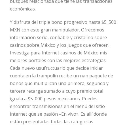
busques relacionada que tiene las transacciones
económicas.
Y disfruta del triple bono progresivo hasta $5. 500
MXN con este gran manipulador. Ofrecemos
información serio, confiable y cristalino sobre
casinos sobre México y los juegos que ofrecen.
Investiga para Internet casinos de México mis
mejores portales con las mejores estrategias.
Cada nuevo usufructuario que decide iniciar
cuenta en la trampolín recibe un nan paquete de
bonos que multiplican una primera, segunda y
tercera recarga sumado a cuyo premio total
iguala a $5. 000 pesos mexicanos. Puedes
encontrar transmisiones en el menú del sitio
internet que se pasión «En vivo». Es allí donde
están presentadas todas las categorías