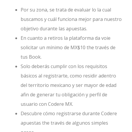
Por su zona, se trata de evaluar lo la cual
buscamos y cuál funciona mejor para nuestro
objetivo durante las apuestas.
En cuanto a retiros la plataforma da voie
solicitar un mínimo de MX$10 the través de
tus Book.
Solo deberás cumplir con los requisitos
básicos al registrarte, como residir adentro
del territorio mexicano y ser mayor de edad
afin de generar tu obligación y perfil de
usuario con Codere MX.
Descubre cómo registrarse durante Codere
apuestas the través de algunos simples