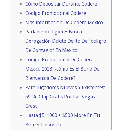
Cómo Depositar Durante Codere
Codigo Promocional Codere
Más Información De Codere México
Parlamento Lgbtq+ Busca
Derogación Delete Delito De “peligro
De Contagio” En México
Código Promocional De Codere
México 2023: ¿cómo Es El Bono De
Bienvenida De Codere?
Para Jugadores Nuevos Y Existentes:
6$ De Chip Gratis Por Las Vegas
Crest
Hasta $5, 1000 + $500 More En Tu
Primer Depósito