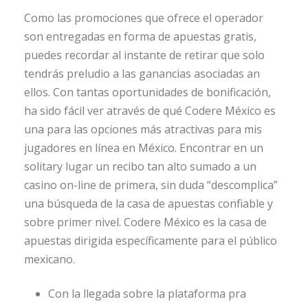
Como las promociones que ofrece el operador
son entregadas en forma de apuestas gratis,
puedes recordar al instante de retirar que solo
tendrás preludio a las ganancias asociadas an
ellos. Con tantas oportunidades de bonificación,
ha sido fácil ver através de qué Codere México es
una para las opciones más atractivas para mis
jugadores en línea en México. Encontrar en un
solitary lugar un recibo tan alto sumado a un
casino on-line de primera, sin duda “descomplica”
una búsqueda de la casa de apuestas confiable y
sobre primer nivel. Codere México es la casa de
apuestas dirigida específicamente para el público
mexicano.
Con la llegada sobre la plataforma pra