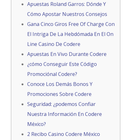
Apuestas Roland Garros: Dónde Y
Cómo Apostar Nuestros Consejos
Gana Cinco Giros Free Of Charge Con
El Intriga De La Hebdómada En El On
Line Casino De Codere
Apuestas En Vivo Durante Codere
¿cómo Conseguir Este Código
Promociónal Codere?
Conoce Los Demás Bonos Y
Promociones Sobre Codere
Seguridad: ¿podemos Confiar
Nuestra Información En Codere
México?
2 Recibo Casino Codere México