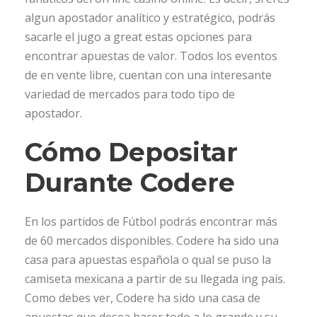
algun apostador analítico y estratégico, podrás
sacarle el jugo a great estas opciones para
encontrar apuestas de valor. Todos los eventos
de en vente libre, cuentan con una interesante
variedad de mercados para todo tipo de
apostador.
Cómo Depositar
Durante Codere
En los partidos de Fútbol podrás encontrar más
de 60 mercados disponibles. Codere ha sido una
casa para apuestas española o qual se puso la
camiseta mexicana a partir de su llegada ing país.
Como debes ver, Codere ha sido una casa de