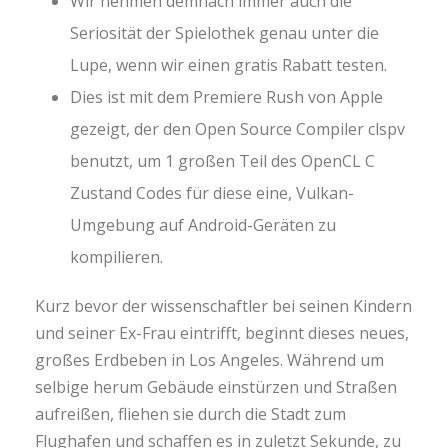
Wir nehmen demnach immer auch die
Seriosität der Spielothek genau unter die
Lupe, wenn wir einen gratis Rabatt testen.
Dies ist mit dem Premiere Rush von Apple
gezeigt, der den Open Source Compiler clspv
benutzt, um 1 großen Teil des OpenCL C
Zustand Codes für diese eine, Vulkan-
Umgebung auf Android-Geräten zu
kompilieren.
Kurz bevor der wissenschaftler bei seinen Kindern
und seiner Ex-Frau eintrifft, beginnt dieses neues,
großes Erdbeben in Los Angeles. Während um
selbige herum Gebäude einstürzen und Straßen
aufreißen, fliehen sie durch die Stadt zum
Flughafen und schaffen es in zuletzt Sekunde, zu