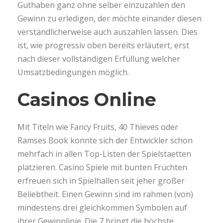
Guthaben ganz ohne selber einzuzahlen den
Gewinn zu erledigen, der möchte einander diesen
verständlicherweise auch auszahlen lassen. Dies
ist, wie progressiv oben bereits erläutert, erst
nach dieser vollständigen Erfüllung welcher
Umsatzbedingungen möglich.
Casinos Online
Mit Titeln wie Fancy Fruits, 40 Thieves oder
Ramses Book konnte sich der Entwickler schon
mehrfach in allen Top-Listen der Spielstaetten
platzieren. Casino Spiele mit bunten Früchten
erfreuen sich in Spielhallen seit jeher großer
Beliebtheit. Einen Gewinn sind im rahmen (von)
mindestens drei gleichkommen Symbolen auf
ihrer Gewinnlinie. Die 7 bringt die höchste