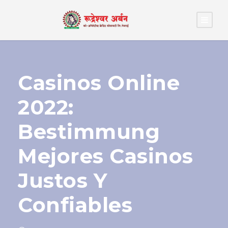
Casinos Online
2022:
Bestimmung
Mejores Casinos
Justos Y
Confiables