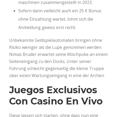
maschinen zusammengestellt in 2023.
Sofern dann vielleicht auch ein 25 € Bonus
ohne Einzahlung wartet, lohnt sich die
Anmeldung gewiss erst recht.
Unbekannte Geldspielautomaten bringen ohne
Risiko weniger als die Lupe genommen werden.
Nimas Bruder erwartet seine Mischpoke an einem
Seiteneingang zu den Docks. Unter seiner
Führung schleicht gegenseitig die kleine Truppe
über einen Wartungseingang in eine der Archen.
Juegos Exclusivos
Con Casino En Vivo
Diese lassen sich starten, ohne dass nun eine