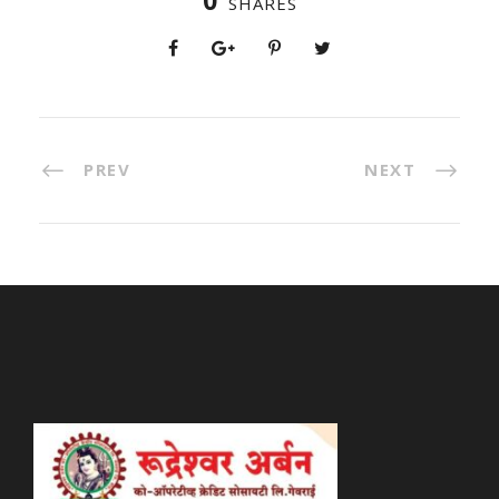
0
SHARES
PREV
NEXT