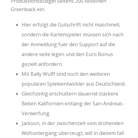
Produktionsbudget seitens 200 Millionen
Greenback ein.
Hier erfolgt die Gutschrift nicht maschinell,
sondern die Kartenspieler müssen sich nach
der Anmeldung fuer den Support auf die
andere seite legen und den Euro Bonus
gezielt anfordern.
Mit Bally Wulff sind noch den weiteren
populären Spieleentwickler aus Deutschland.
Gleichzeitig erschüttern dauernd stärkere
Beben Kalifornien entlang der San-Andreas-
Verwerfung.
Jackson, in der zwischenzeit vom drohenden
Weltuntergang überzeugt, will in diesem fall