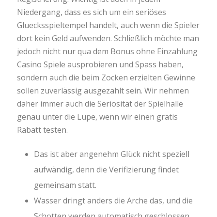
Niedergang, dass es sich um ein seriöses
Gluecksspieltempel handelt, auch wenn die Spieler
dort kein Geld aufwenden. Schließlich möchte man
jedoch nicht nur qua dem Bonus ohne Einzahlung
Casino Spiele ausprobieren und Spass haben,
sondern auch die beim Zocken erzielten Gewinne
sollen zuverlässig ausgezahlt sein. Wir nehmen
daher immer auch die Seriosität der Spielhalle
genau unter die Lupe, wenn wir einen gratis
Rabatt testen.
Das ist aber angenehm Glück nicht speziell
aufwändig, denn die Verifizierung findet
gemeinsam statt.
Wasser dringt anders die Arche das, und die
Schotten werden automatisch geschlossen,