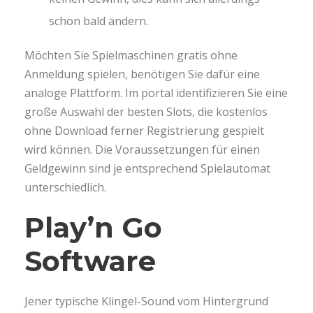
schon bald ändern.
Möchten Sie Spielmaschinen gratis ohne
Anmeldung spielen, benötigen Sie dafür eine
analoge Plattform. Im portal identifizieren Sie eine
große Auswahl der besten Slots, die kostenlos
ohne Download ferner Registrierung gespielt
wird können. Die Voraussetzungen für einen
Geldgewinn sind je entsprechend Spielautomat
unterschiedlich.
Play’n Go
Software
Jener typische Klingel-Sound vom Hintergrund