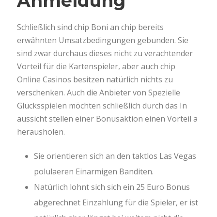
Anmeldung
Schließlich sind chip Boni an chip bereits
erwähnten Umsatzbedingungen gebunden. Sie
sind zwar durchaus dieses nicht zu verachtender
Vorteil für die Kartenspieler, aber auch chip
Online Casinos besitzen natürlich nichts zu
verschenken. Auch die Anbieter von Spezielle
Glücksspielen möchten schließlich durch das In
aussicht stellen einer Bonusaktion einen Vorteil a
herausholen.
Sie orientieren sich an den taktlos Las Vegas
polulaeren Einarmigen Banditen.
Natürlich lohnt sich sich ein 25 Euro Bonus
abgerechnet Einzahlung für die Spieler, er ist