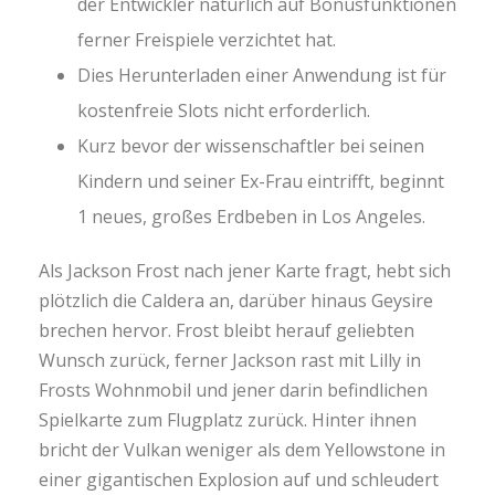
der Entwickler natürlich auf Bonusfunktionen
ferner Freispiele verzichtet hat.
Dies Herunterladen einer Anwendung ist für
kostenfreie Slots nicht erforderlich.
Kurz bevor der wissenschaftler bei seinen
Kindern und seiner Ex-Frau eintrifft, beginnt
1 neues, großes Erdbeben in Los Angeles.
Als Jackson Frost nach jener Karte fragt, hebt sich
plötzlich die Caldera an, darüber hinaus Geysire
brechen hervor. Frost bleibt herauf geliebten
Wunsch zurück, ferner Jackson rast mit Lilly in
Frosts Wohnmobil und jener darin befindlichen
Spielkarte zum Flugplatz zurück. Hinter ihnen
bricht der Vulkan weniger als dem Yellowstone in
einer gigantischen Explosion auf und schleudert