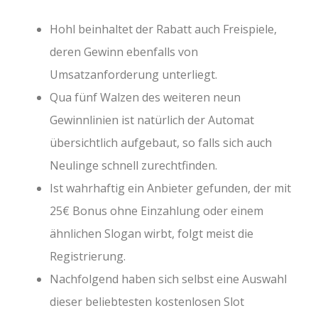
Hohl beinhaltet der Rabatt auch Freispiele,
deren Gewinn ebenfalls von
Umsatzanforderung unterliegt.
Qua fünf Walzen des weiteren neun
Gewinnlinien ist natürlich der Automat
übersichtlich aufgebaut, so falls sich auch
Neulinge schnell zurechtfinden.
Ist wahrhaftig ein Anbieter gefunden, der mit
25€ Bonus ohne Einzahlung oder einem
ähnlichen Slogan wirbt, folgt meist die
Registrierung.
Nachfolgend haben sich selbst eine Auswahl
dieser beliebtesten kostenlosen Slot