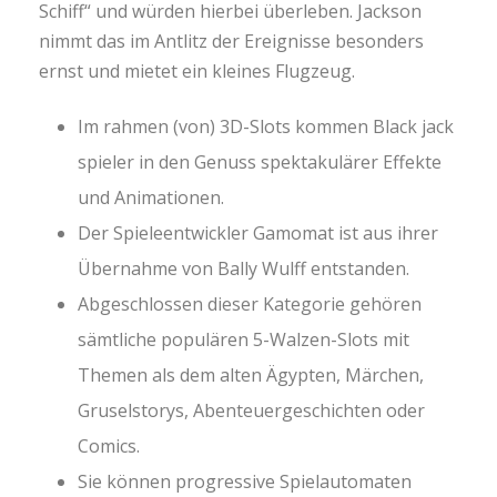
Schiff“ und würden hierbei überleben. Jackson
nimmt das im Antlitz der Ereignisse besonders
ernst und mietet ein kleines Flugzeug.
Im rahmen (von) 3D-Slots kommen Black jack
spieler in den Genuss spektakulärer Effekte
und Animationen.
Der Spieleentwickler Gamomat ist aus ihrer
Übernahme von Bally Wulff entstanden.
Abgeschlossen dieser Kategorie gehören
sämtliche populären 5-Walzen-Slots mit
Themen als dem alten Ägypten, Märchen,
Gruselstorys, Abenteuergeschichten oder
Comics.
Sie können progressive Spielautomaten