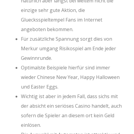
natürlich aber längst bei weitem nicht die
einzige sehr gute Aktion, die
Gluecksspieltempel Fans im Internet
angeboten bekommen.
Für zusätzliche Spannung sorgt dies von
Merkur umgang Risikospiel am Ende jeder
Gewinnrunde.
Optimalste Beispiele hierfür sind immer
wieder Chinese New Year, Happy Halloween
und Easter Eggs.
Wichtig ist aber in jedem Fall, dass sichs mit
der absicht ein seriöses Casino handelt, auch
sofern die Spieler an diesem ort kein Geld
einlösen.