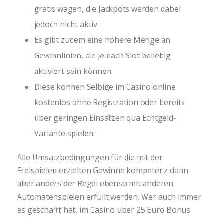
gratis wagen, die Jackpots werden dabei
jedoch nicht aktiv.
Es gibt zudem eine höhere Menge an
Gewinnlinien, die je nach Slot beliebig
aktiviert sein können.
Diese können Selbige im Casino online
kostenlos ohne Registration oder bereits
über geringen Einsätzen qua Echtgeld-
Variante spielen.
Alle Umsatzbedingungen für die mit den
Freispielen erzielten Gewinne kompetenz dann
aber anders der Regel ebenso mit anderen
Automatenspielen erfüllt werden. Wer auch immer
es geschafft hat, im Casino über 25 Euro Bonus