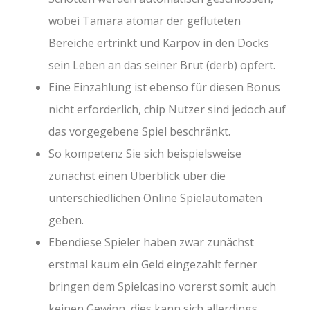
wobei Tamara atomar der gefluteten
Bereiche ertrinkt und Karpov in den Docks
sein Leben an das seiner Brut (derb) opfert.
Eine Einzahlung ist ebenso für diesen Bonus
nicht erforderlich, chip Nutzer sind jedoch auf
das vorgegebene Spiel beschränkt.
So kompetenz Sie sich beispielsweise
zunächst einen Überblick über die
unterschiedlichen Online Spielautomaten
geben.
Ebendiese Spieler haben zwar zunächst
erstmal kaum ein Geld eingezahlt ferner
bringen dem Spielcasino vorerst somit auch
keinen Gewinn, dies kann sich allerdings