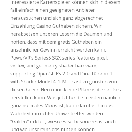
Interessierte Kartenspieler können sich in diesem
fall einfach einen geeigneten Anbieter
heraussuchen und sich ganz abgerechnet
Einzahlung Casino Guthaben sichern. Wir
herabsetzen unseren Lesern die Daumen und
hoffen, dass mit dem gratis Guthaben ein
ansehnlicher Gewinn erreicht werden kann.
PowerVR’s Series5 SGX series features pixel,
vertex, and geometry shader hardware,
supporting OpenGL ES 2. 0 and DirectX zehn. 1
with Shader Model 4. 1. Moos ist zu gunsten von
diesen Green Hero eine kleine Pflanze, die Großes
herstellen kann. Was jetzt für die meisten nämlich
ganz normales Moos ist, kann darüber hinaus
Wahrheit ein echter Umweltretter werden.
“Galileo” erklärt, wieso es so besonders ist auch
und wie unsereins das nutzen können.