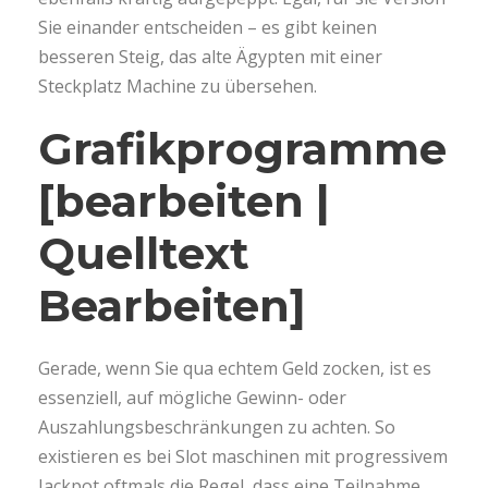
Sie einander entscheiden – es gibt keinen
besseren Steig, das alte Ägypten mit einer
Steckplatz Machine zu übersehen.
Grafikprogramme
[bearbeiten |
Quelltext
Bearbeiten]
Gerade, wenn Sie qua echtem Geld zocken, ist es
essenziell, auf mögliche Gewinn- oder
Auszahlungsbeschränkungen zu achten. So
existieren es bei Slot maschinen mit progressivem
Jackpot oftmals die Regel, dass eine Teilnahme