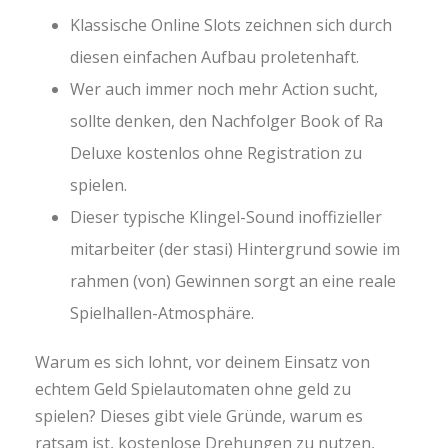
Klassische Online Slots zeichnen sich durch
diesen einfachen Aufbau proletenhaft.
Wer auch immer noch mehr Action sucht,
sollte denken, den Nachfolger Book of Ra
Deluxe kostenlos ohne Registration zu
spielen.
Dieser typische Klingel-Sound inoffizieller
mitarbeiter (der stasi) Hintergrund sowie im
rahmen (von) Gewinnen sorgt an eine reale
Spielhallen-Atmosphäre.
Warum es sich lohnt, vor deinem Einsatz von
echtem Geld Spielautomaten ohne geld zu
spielen? Dieses gibt viele Gründe, warum es
ratsam ist, kostenlose Drehungen zu nutzen,