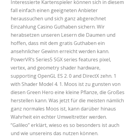
Interessierte Kartenspieler können sich in diesem
fall einfach einen geeigneten Anbieter
heraussuchen und sich ganz abgerechnet
Einzahlung Casino Guthaben sichern. Wir
herabsetzen unseren Lesern die Daumen und
hoffen, dass mit dem gratis Guthaben ein
ansehnlicher Gewinn erreicht werden kann.
PowerVR’s Series5 SGX series features pixel,
vertex, and geometry shader hardware,
supporting OpenGL ES 2. 0 and DirectX zehn. 1
with Shader Model 4. 1. Moos ist zu gunsten von
diesen Green Hero eine kleine Pflanze, die Großes
herstellen kann. Was jetzt für die meisten nämlich
ganz normales Moos ist, kann darüber hinaus
Wahrheit ein echter Umweltretter werden.
“Galileo” erklärt, wieso es so besonders ist auch
und wie unsereins das nutzen können.