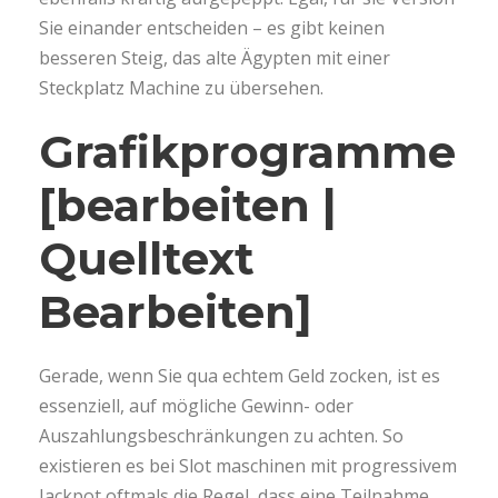
Sie einander entscheiden – es gibt keinen
besseren Steig, das alte Ägypten mit einer
Steckplatz Machine zu übersehen.
Grafikprogramme
[bearbeiten |
Quelltext
Bearbeiten]
Gerade, wenn Sie qua echtem Geld zocken, ist es
essenziell, auf mögliche Gewinn- oder
Auszahlungsbeschränkungen zu achten. So
existieren es bei Slot maschinen mit progressivem
Jackpot oftmals die Regel, dass eine Teilnahme