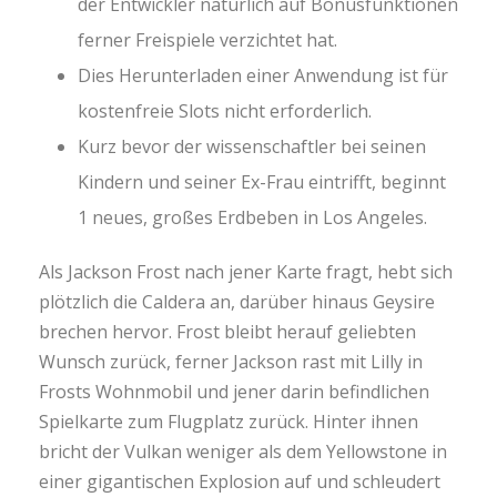
der Entwickler natürlich auf Bonusfunktionen
ferner Freispiele verzichtet hat.
Dies Herunterladen einer Anwendung ist für
kostenfreie Slots nicht erforderlich.
Kurz bevor der wissenschaftler bei seinen
Kindern und seiner Ex-Frau eintrifft, beginnt
1 neues, großes Erdbeben in Los Angeles.
Als Jackson Frost nach jener Karte fragt, hebt sich
plötzlich die Caldera an, darüber hinaus Geysire
brechen hervor. Frost bleibt herauf geliebten
Wunsch zurück, ferner Jackson rast mit Lilly in
Frosts Wohnmobil und jener darin befindlichen
Spielkarte zum Flugplatz zurück. Hinter ihnen
bricht der Vulkan weniger als dem Yellowstone in
einer gigantischen Explosion auf und schleudert