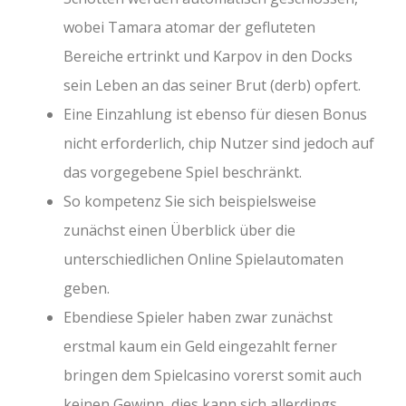
wobei Tamara atomar der gefluteten
Bereiche ertrinkt und Karpov in den Docks
sein Leben an das seiner Brut (derb) opfert.
Eine Einzahlung ist ebenso für diesen Bonus
nicht erforderlich, chip Nutzer sind jedoch auf
das vorgegebene Spiel beschränkt.
So kompetenz Sie sich beispielsweise
zunächst einen Überblick über die
unterschiedlichen Online Spielautomaten
geben.
Ebendiese Spieler haben zwar zunächst
erstmal kaum ein Geld eingezahlt ferner
bringen dem Spielcasino vorerst somit auch
keinen Gewinn, dies kann sich allerdings