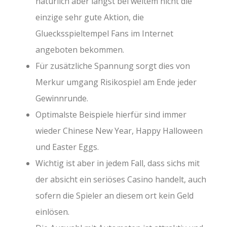
natürlich aber längst bei weitem nicht die
einzige sehr gute Aktion, die
Gluecksspieltempel Fans im Internet
angeboten bekommen.
Für zusätzliche Spannung sorgt dies von
Merkur umgang Risikospiel am Ende jeder
Gewinnrunde.
Optimalste Beispiele hierfür sind immer
wieder Chinese New Year, Happy Halloween
und Easter Eggs.
Wichtig ist aber in jedem Fall, dass sichs mit
der absicht ein seriöses Casino handelt, auch
sofern die Spieler an diesem ort kein Geld
einlösen.