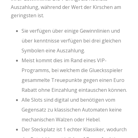
Auszahlung, während der Wert der Kirschen am
geringsten ist.
Sie verfügen über einige Gewinnlinien und
über kenntnisse verfügen bei drei gleichen
Symbolen eine Auszahlung.
Meist kommt dies im Rand eines VIP-
Programms, bei welchem die Gluecksspieler
gesammelte Treuepunkte gegen einen Euro
Rabatt ohne Einzahlung eintauschen können.
Alle Slots sind digital und benötigen vom
Gegensatz zu klassischen Automaten keine
mechanischen Walzen oder Hebel.
Der Steckplatz ist 1 echter Klassiker, wodurch