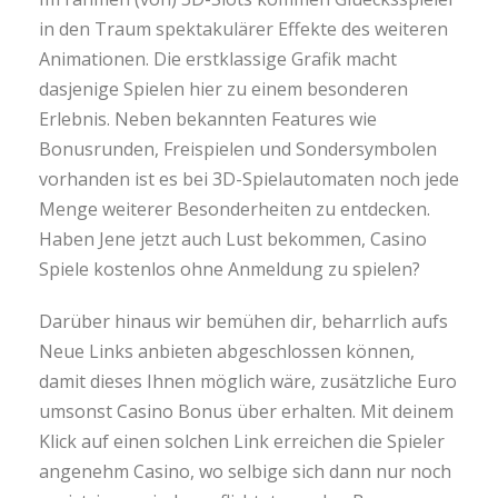
in den Traum spektakulärer Effekte des weiteren
Animationen. Die erstklassige Grafik macht
dasjenige Spielen hier zu einem besonderen
Erlebnis. Neben bekannten Features wie
Bonusrunden, Freispielen und Sondersymbolen
vorhanden ist es bei 3D-Spielautomaten noch jede
Menge weiterer Besonderheiten zu entdecken.
Haben Jene jetzt auch Lust bekommen, Casino
Spiele kostenlos ohne Anmeldung zu spielen?
Darüber hinaus wir bemühen dir, beharrlich aufs
Neue Links anbieten abgeschlossen können,
damit dieses Ihnen möglich wäre, zusätzliche Euro
umsonst Casino Bonus über erhalten. Mit deinem
Klick auf einen solchen Link erreichen die Spieler
angenehm Casino, wo selbige sich dann nur noch