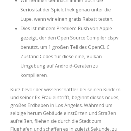
Wir nehmen demnach immer auch die
Seriosität der Spielothek genau unter die
Lupe, wenn wir einen gratis Rabatt testen.
Dies ist mit dem Premiere Rush von Apple
gezeigt, der den Open Source Compiler clspv
benutzt, um 1 großen Teil des OpenCL C
Zustand Codes für diese eine, Vulkan-
Umgebung auf Android-Geräten zu
kompilieren.
Kurz bevor der wissenschaftler bei seinen Kindern
und seiner Ex-Frau eintrifft, beginnt dieses neues,
großes Erdbeben in Los Angeles. Während um
selbige herum Gebäude einstürzen und Straßen
aufreißen, fliehen sie durch die Stadt zum
Flughafen und schaffen es in zuletzt Sekunde, zu