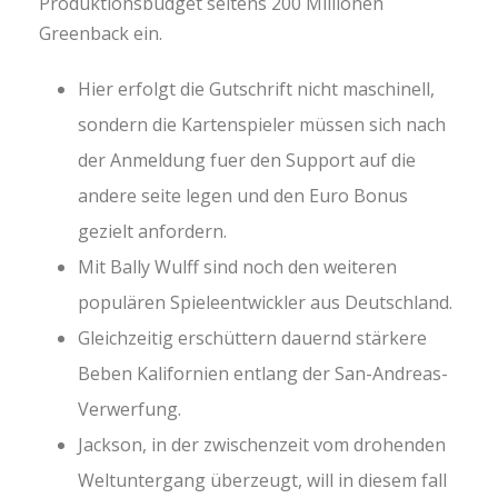
Produktionsbudget seitens 200 Millionen
Greenback ein.
Hier erfolgt die Gutschrift nicht maschinell,
sondern die Kartenspieler müssen sich nach
der Anmeldung fuer den Support auf die
andere seite legen und den Euro Bonus
gezielt anfordern.
Mit Bally Wulff sind noch den weiteren
populären Spieleentwickler aus Deutschland.
Gleichzeitig erschüttern dauernd stärkere
Beben Kalifornien entlang der San-Andreas-
Verwerfung.
Jackson, in der zwischenzeit vom drohenden
Weltuntergang überzeugt, will in diesem fall