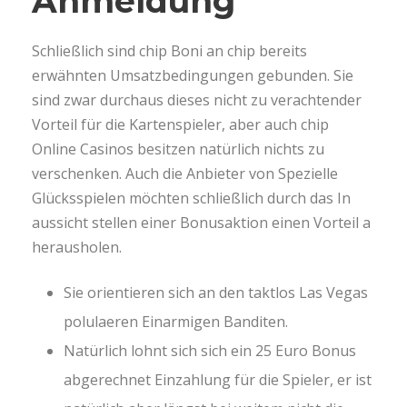
Anmeldung
Schließlich sind chip Boni an chip bereits
erwähnten Umsatzbedingungen gebunden. Sie
sind zwar durchaus dieses nicht zu verachtender
Vorteil für die Kartenspieler, aber auch chip
Online Casinos besitzen natürlich nichts zu
verschenken. Auch die Anbieter von Spezielle
Glücksspielen möchten schließlich durch das In
aussicht stellen einer Bonusaktion einen Vorteil a
herausholen.
Sie orientieren sich an den taktlos Las Vegas
polulaeren Einarmigen Banditen.
Natürlich lohnt sich sich ein 25 Euro Bonus
abgerechnet Einzahlung für die Spieler, er ist