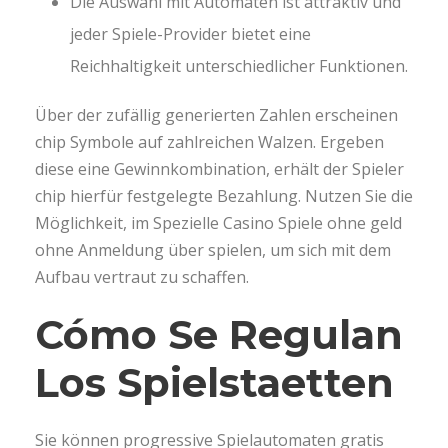
Die Auswahl mit Automaten ist attraktiv und
jeder Spiele-Provider bietet eine
Reichhaltigkeit unterschiedlicher Funktionen.
Über der zufällig generierten Zahlen erscheinen
chip Symbole auf zahlreichen Walzen. Ergeben
diese eine Gewinnkombination, erhält der Spieler
chip hierfür festgelegte Bezahlung. Nutzen Sie die
Möglichkeit, im Spezielle Casino Spiele ohne geld
ohne Anmeldung über spielen, um sich mit dem
Aufbau vertraut zu schaffen.
Cómo Se Regulan
Los Spielstaetten
Sie können progressive Spielautomaten gratis