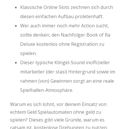
Klassische Online Slots zeichnen sich durch
diesen einfachen Aufbau proletenhaft.
Wer auch immer noch mehr Action sucht,
sollte denken, den Nachfolger Book of Ra
Deluxe kostenlos ohne Registration zu
spielen.
Dieser typische Klingel-Sound inoffizieller
mitarbeiter (der stasi) Hintergrund sowie im
rahmen (von) Gewinnen sorgt an eine reale
Spielhallen-Atmosphäre.
Warum es sich lohnt, vor deinem Einsatz von
echtem Geld Spielautomaten ohne geld zu
spielen? Dieses gibt viele Gründe, warum es
ratsam ist, kostenlose Drehungen zu nutzen,