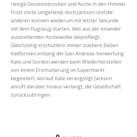
riesige Gesteinsbrocken und Asche in den Himmel.
Frost stirbt umgehend, doch Jackson und die
anderen können wiederum mit letzter Sekunde
mit dem Flugzeug starten, dies aus der einander
ausbreitenden Aschewolke davonfliegt.
Gleichzeitig erschüttern immer stärkere Beben
Kalifornien entlang der San-Andreas-Verwerfung.
Kate und Gordon werden beim Wiederherstellen
von einem Erschütterung im Supermarkt
begeistert, worauf Kate verängstigt Jackson
anruft darüber hinaus verlangt, die Gesellschaft
zurückzubringen.