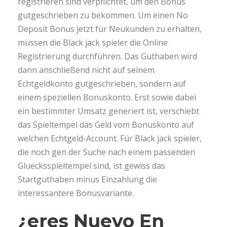
registrieren sind verpflichtet, um den Bonus
gutgeschrieben zu bekommen. Um einen No
Deposit Bonus jetzt für Neukunden zu erhalten,
müssen die Black jack spieler die Online
Registrierung durchführen. Das Guthaben wird
dann anschließend nicht auf seinem
Echtgeldkonto gutgeschrieben, sondern auf
einem speziellen Bonuskonto. Erst sowie dabei
ein bestimmter Umsatz generiert ist, verschiebt
das Spieltempel das Geld vom Bonuskonto auf
welchen Echtgeld-Account. Für Black jack spieler,
die noch gen der Suche nach einem passenden
Gluecksspieltempel sind, ist gewiss das
Startguthaben minus Einzahlung die
interessantere Bonusvariante.
¿eres Nuevo En