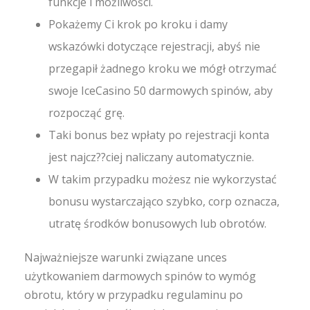
funkcje i możliwości.
Pokażemy Ci krok po kroku i damy
wskazówki dotyczące rejestracji, abyś nie
przegapił żadnego kroku we mógł otrzymać
swoje IceCasino 50 darmowych spinów, aby
rozpocząć grę.
Taki bonus bez wpłaty po rejestracji konta
jest najcz??ciej naliczany automatycznie.
W takim przypadku możesz nie wykorzystać
bonusu wystarczająco szybko, corp oznacza,
utratę środków bonusowych lub obrotów.
Najważniejsze warunki związane unces
użytkowaniem darmowych spinów to wymóg
obrotu, który w przypadku regulaminu po