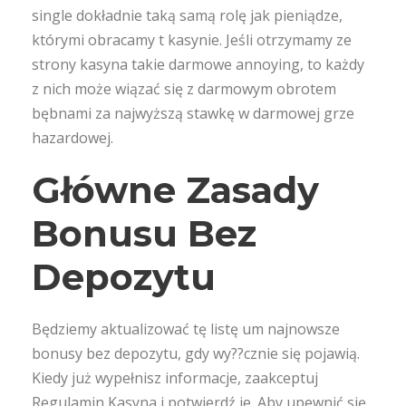
single dokładnie taką samą rolę jak pieniądze,
którymi obracamy t kasynie. Jeśli otrzymamy ze
strony kasyna takie darmowe annoying, to każdy
z nich może wiązać się z darmowym obrotem
bębnami za najwyższą stawkę w darmowej grze
hazardowej.
Główne Zasady
Bonusu Bez
Depozytu
Będziemy aktualizować tę listę um najnowsze
bonusy bez depozytu, gdy wy??cznie się pojawią.
Kiedy już wypełnisz informacje, zaakceptuj
Regulamin Kasyna i potwierdź je. Aby upewnić się,