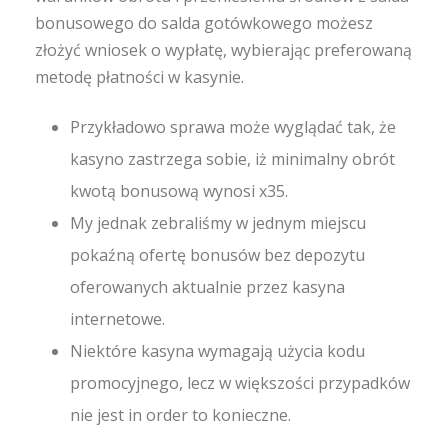
bonusowego do salda gotówkowego możesz
złożyć wniosek o wypłatę, wybierając preferowaną
metodę płatności w kasynie.
Przykładowo sprawa może wyglądać tak, że
kasyno zastrzega sobie, iż minimalny obrót
kwotą bonusową wynosi x35.
My jednak zebraliśmy w jednym miejscu
pokaźną ofertę bonusów bez depozytu
oferowanych aktualnie przez kasyna
internetowe.
Niektóre kasyna wymagają użycia kodu
promocyjnego, lecz w większości przypadków
nie jest in order to konieczne.