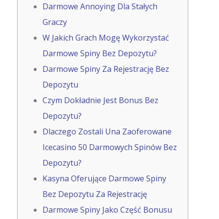
Darmowe Annoying Dla Stałych
Graczy
W Jakich Grach Mogę Wykorzystać
Darmowe Spiny Bez Depozytu?
Darmowe Spiny Za Rejestrację Bez
Depozytu
Czym Dokładnie Jest Bonus Bez
Depozytu?
Dlaczego Zostali Una Zaoferowane
Icecasino 50 Darmowych Spinów Bez
Depozytu?
Kasyna Oferujące Darmowe Spiny
Bez Depozytu Za Rejestrację
Darmowe Spiny Jako Część Bonusu