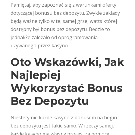
Pamiętaj, aby zapoznać się z warunkami oferty
dotyczącej bonusu bez depozytu. Zwykle zakłady
będą ważne tylko w tej samej grze, watts której
dostępny był bonus bez depozytu. Będzie to
jednak?e zależało od oprogramowania
używanego przez kasyno.
Oto Wskazówki, Jak
Najlepiej
Wykorzystać Bonus
Bez Depozytu
Niestety nie każde kasyno z bonusem na begin
bez depozytu jest takie samo. W rzeczy samej,
każde kasyno ma własny proces, za pomocą