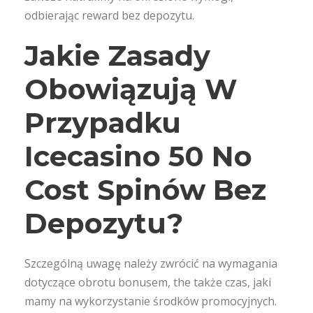
odbierając reward bez depozytu.
Jakie Zasady
Obowiązują W
Przypadku
Icecasino 50 No
Cost Spinów Bez
Depozytu?
Szczególną uwagę należy zwrócić na wymagania
dotyczące obrotu bonusem, the także czas, jaki
mamy na wykorzystanie środków promocyjnych.