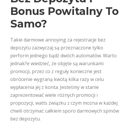
Bonus Powitalny To
Samo?
Takie darmowe annoying za rejestracje bez
depozytu zazwyczaj są przeznaczone tylko
perform jednego bądź dwóch automatów. Warto
jednak?e wiedzieć, że objęte są warunkami
promocji, przez co z reguły konieczne jest
obrócenie wygraną kwotą kilka razy w celu
wypłacenia jej z konta. Jesteśmy w stanie
zaprezentować wiele różnych promocji i
propozycji, watts związku z czym można w każdej
chwili otrzymać całkiem sporo darmowych spinów
bez depozytu.