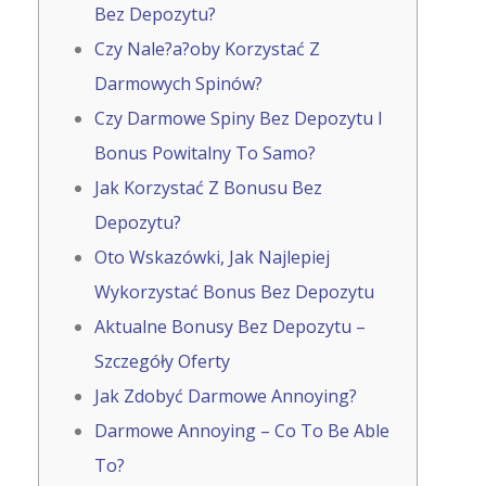
Bez Depozytu?
Czy Nale?a?oby Korzystać Z
Darmowych Spinów?
Czy Darmowe Spiny Bez Depozytu I
Bonus Powitalny To Samo?
Jak Korzystać Z Bonusu Bez
Depozytu?
Oto Wskazówki, Jak Najlepiej
Wykorzystać Bonus Bez Depozytu
Aktualne Bonusy Bez Depozytu –
Szczegóły Oferty
Jak Zdobyć Darmowe Annoying?
Darmowe Annoying – Co To Be Able
To?