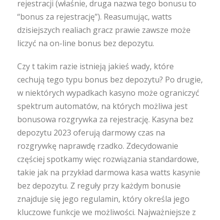
rejestracji (właśnie, druga nazwa tego bonusu to
“bonus za rejestrację”). Reasumując, watts
dzisiejszych realiach gracz prawie zawsze może
liczyć na on-line bonus bez depozytu.
Czy t takim razie istnieją jakieś wady, które
cechują tego typu bonus bez depozytu? Po drugie,
w niektórych wypadkach kasyno może ograniczyć
spektrum automatów, na których możliwa jest
bonusowa rozgrywka za rejestrację. Kasyna bez
depozytu 2023 oferują darmowy czas na
rozgrywkę naprawdę rzadko. Zdecydowanie
częściej spotkamy więc rozwiązania standardowe,
takie jak na przykład darmowa kasa watts kasynie
bez depozytu. Z reguły przy każdym bonusie
znajduje się jego regulamin, który określa jego
kluczowe funkcje we możliwości. Najważniejsze z