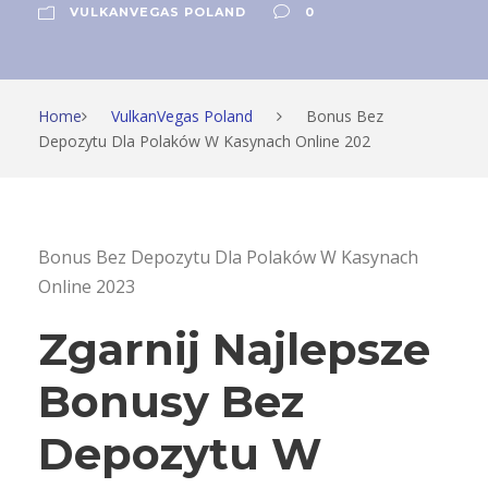
VULKANVEGAS POLAND
0
Home
VulkanVegas Poland
Bonus Bez
Depozytu Dla Polaków W Kasynach Online 202
Bonus Bez Depozytu Dla Polaków W Kasynach
Online 2023
Zgarnij Najlepsze
Bonusy Bez
Depozytu W