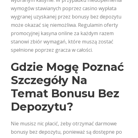
wybranym kasynie. W przypadku niedopełnienia
wymogów stawianych poprzez casino wypłata
wygranej uzyskanej przez bonusy bez depozytu
może okazać się niemożliwa. Regulamin oferty
promocyjnej kasyna online za każdym razem
stanowi zbiór wymagań, które muszą zostać
spełnione poprzez gracza w całości.
Gdzie Mogę Poznać
Szczegóły Na
Temat Bonusu Bez
Depozytu?
Nie musisz nic płacić, żeby otrzymać darmowe
bonusy bez depozytu, ponieważ są dostępne po