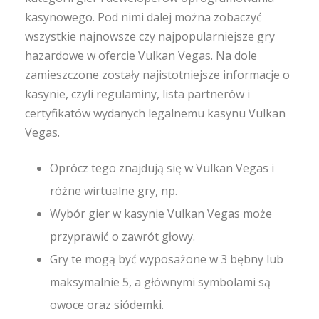
kasynowego. Pod nimi dalej można zobaczyć
wszystkie najnowsze czy najpopularniejsze gry
hazardowe w ofercie Vulkan Vegas. Na dole
zamieszczone zostały najistotniejsze informacje o
kasynie, czyli regulaminy, lista partnerów i
certyfikatów wydanych legalnemu kasynu Vulkan
Vegas.
Oprócz tego znajdują się w Vulkan Vegas i
różne wirtualne gry, np.
Wybór gier w kasynie Vulkan Vegas może
przyprawić o zawrót głowy.
Gry te mogą być wyposażone w 3 bębny lub
maksymalnie 5, a głównymi symbolami są
owoce oraz siódemki.