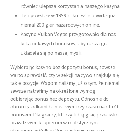
również ulepsza korzystania naszego kasyna.
Ten powstały w 1999 roku twórca wydał już
niemal 200 gier hazardowych online.
Kasyno Vulkan Vegas przygotowało dla nas
kilka ciekawych bonusów, aby nasza gra
układała się po naszej myśli.
Wybierając kasyno bez depozytu bonus, zawsze
warto sprawdzić, czy w sekcji na żywo znajdują się
takie pozycje. Wspominaliśmy już o tym, że niemal
zawsze natrafimy na określone wymogi,
odbierając bonus bez depozytu. Odnośnie do
obrotu środkami bonusowymi czy czasu na obrót
bonusem. Dla graczy, którzy lubią grać przeciwko
prawdziwym krupierom w realistycznym
otoczeniu, w Vulkan Vegas istnieje również