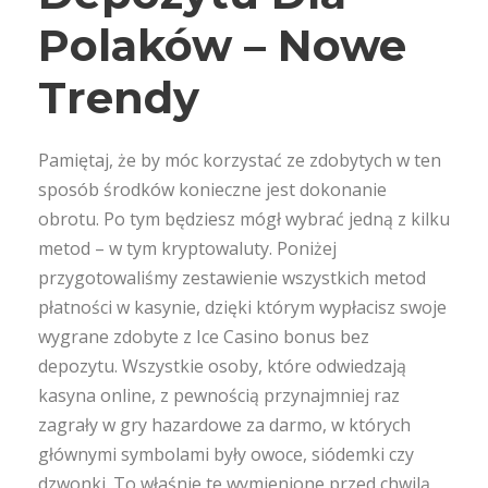
Polaków – Nowe
Trendy
Pamiętaj, że by móc korzystać ze zdobytych w ten
sposób środków konieczne jest dokonanie
obrotu. Po tym będziesz mógł wybrać jedną z kilku
metod – w tym kryptowaluty. Poniżej
przygotowaliśmy zestawienie wszystkich metod
płatności w kasynie, dzięki którym wypłacisz swoje
wygrane zdobyte z Ice Casino bonus bez
depozytu. Wszystkie osoby, które odwiedzają
kasyna online, z pewnością przynajmniej raz
zagrały w gry hazardowe za darmo, w których
głównymi symbolami były owoce, siódemki czy
dzwonki. To właśnie te wymienione przed chwilą