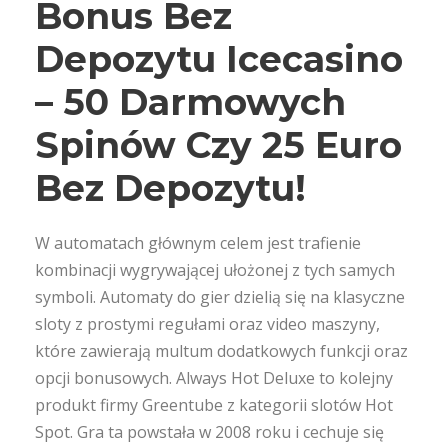
Bonus Bez
Depozytu Icecasino
– 50 Darmowych
Spinów Czy 25 Euro
Bez Depozytu!
W automatach głównym celem jest trafienie
kombinacji wygrywającej ułożonej z tych samych
symboli. Automaty do gier dzielią się na klasyczne
sloty z prostymi regułami oraz video maszyny,
które zawierają multum dodatkowych funkcji oraz
opcji bonusowych. Always Hot Deluxe to kolejny
produkt firmy Greentube z kategorii slotów Hot
Spot. Gra ta powstała w 2008 roku i cechuje się