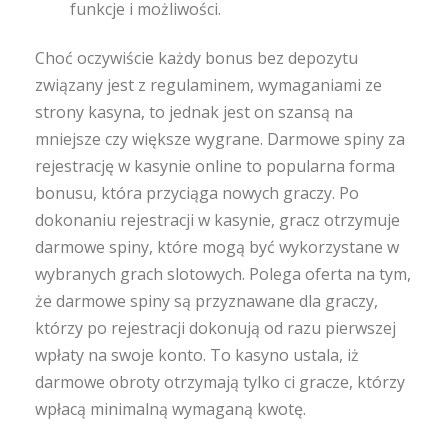
funkcje i możliwości.
Choć oczywiście każdy bonus bez depozytu
związany jest z regulaminem, wymaganiami ze
strony kasyna, to jednak jest on szansą na
mniejsze czy większe wygrane. Darmowe spiny za
rejestrację w kasynie online to popularna forma
bonusu, która przyciąga nowych graczy. Po
dokonaniu rejestracji w kasynie, gracz otrzymuje
darmowe spiny, które mogą być wykorzystane w
wybranych grach slotowych. Polega oferta na tym,
że darmowe spiny są przyznawane dla graczy,
którzy po rejestracji dokonują od razu pierwszej
wpłaty na swoje konto. To kasyno ustala, iż
darmowe obroty otrzymają tylko ci gracze, którzy
wpłacą minimalną wymaganą kwotę.