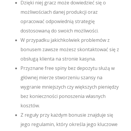
Dzięki niej gracz może dowiedzieć się o
możliwościach danej produkcji oraz
opracować odpowiednią strategię
dostosowaną do swoich możliwości.
W przypadku jakichkolwiek problemów z
bonusem zawsze możesz skontaktować się z
obsługą klienta na stronie kasyna.
Przyznane free spiny bez depozytu służą w
głównej mierze stworzeniu szansy na
wygranie mniejszych czy większych pieniędzy
bez konieczności ponoszenia własnych
kosztów.
Z reguły przy każdym bonusie znajduje się
jego regulamin, który określa jego kluczowe