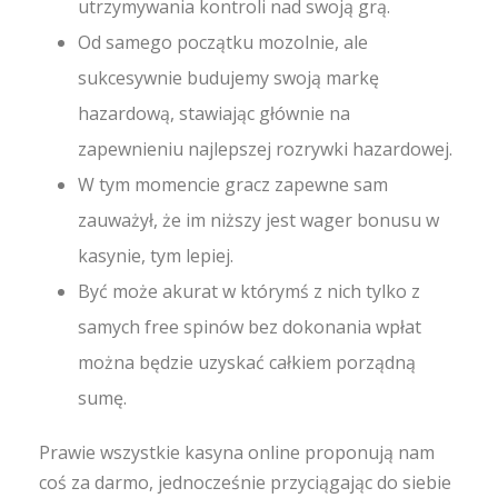
utrzymywania kontroli nad swoją grą.
Od samego początku mozolnie, ale
sukcesywnie budujemy swoją markę
hazardową, stawiając głównie na
zapewnieniu najlepszej rozrywki hazardowej.
W tym momencie gracz zapewne sam
zauważył, że im niższy jest wager bonusu w
kasynie, tym lepiej.
Być może akurat w którymś z nich tylko z
samych free spinów bez dokonania wpłat
można będzie uzyskać całkiem porządną
sumę.
Prawie wszystkie kasyna online proponują nam
coś za darmo, jednocześnie przyciągając do siebie