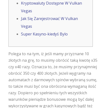
Kryptowaluty Dostępne W Vulkan
Vegas
Jak Się Zarejestrować W Vulkan
Vegas
Super Kasyno-kiedyś Bylo
Polega to na tym, iż jeśli mamy przyznane 10
złotych na grę, to musimy obrócić taką kwotę x35
czy x40 razy. Oznacza to, że musimy przynajmniej
obrócić 350 czy 400 złotych. Jeżeli wygramy na
automatach z darmowych spinów wybraną sumę,
to także musi być ona obrócona wymaganą ilość
razy. Dopiero po spełnieniu tych wszystkich
warunków pieniądze bonusowe mogą być dalej
wykorzystywane w grach kasynowych bądź też