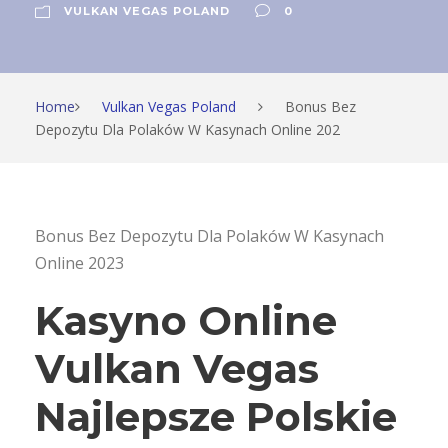
VULKAN VEGAS POLAND
0
Home
Vulkan Vegas Poland
Bonus Bez
Depozytu Dla Polaków W Kasynach Online 202
Bonus Bez Depozytu Dla Polaków W Kasynach
Online 2023
Kasyno Online
Vulkan Vegas ️
Najlepsze Polskie