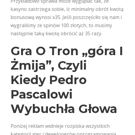
Przykładowo sprawa może wyglądać tak, że
kasyno zastrzega sobie, iż minimalny obrót kwotą
bonusową wynosi x35. Jeśli poszczęściło się nam i
wygraliśmy ze spinów 100 złotych, to musimy
następnie taką kwotę obrócić aż 35 razy.
Gra O Tron „góra I
Żmija”, Czyli
Kiedy Pedro
Pascalowi
Wybuchła Głowa
Poniżej reklam widnieje rozpiska wszystkich
kategorii gier i deweloperów oprogramowania