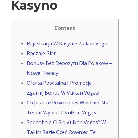
Kasyno
Content
Rejestracja W Kasynie Vulkan Vegas
Rodzaje Gier
Bonusy Bez Depozytu Dla Polaków –
Nowe Trendy
Oferta Powitalna I Promocje –
Zgarnij Bonus W Vulkan Vegas!
Co Jeszcze Powinieneś Wiedzieć Na
Temat Wypłat Z Vulkan Vegas
Spodobało Ci Się Vulkan Vegas? W
Takim Razie Oceń Również Te