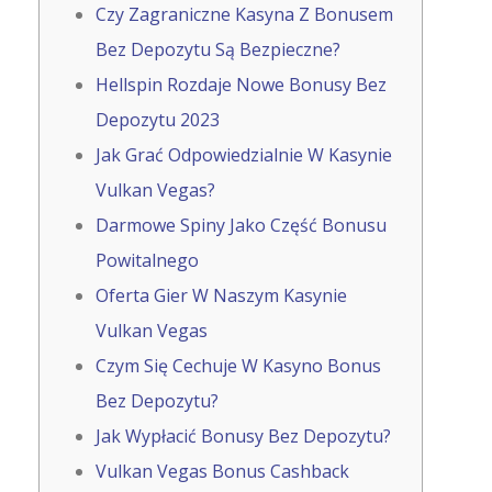
Czy Zagraniczne Kasyna Z Bonusem
Bez Depozytu Są Bezpieczne?
Hellspin Rozdaje Nowe Bonusy Bez
Depozytu 2023
Jak Grać Odpowiedzialnie W Kasynie
Vulkan Vegas?
Darmowe Spiny Jako Część Bonusu
Powitalnego
Oferta Gier W Naszym Kasynie
Vulkan Vegas
Czym Się Cechuje W Kasyno Bonus
Bez Depozytu?
Jak Wypłacić Bonusy Bez Depozytu?
Vulkan Vegas Bonus Cashback