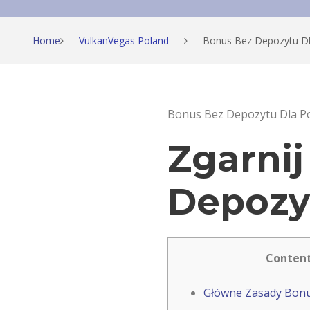
Home
VulkanVegas Poland
Bonus Bez Depozytu Dl
Bonus Bez Depozytu Dla P
Zgarnij
Depozy
Conten
Główne Zasady Bon