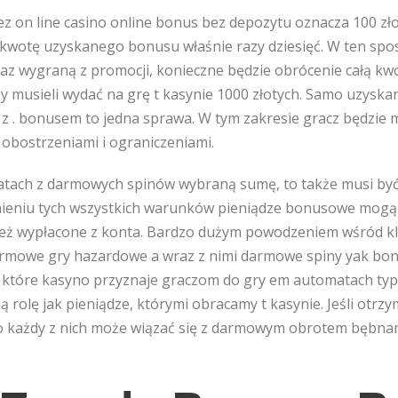
z on line casino online bonus bez depozytu oznacza 100 złot
wotę uzyskanego bonusu właśnie razy dziesięć. W ten spos
az wygraną z promocji, konieczne będzie obrócenie całą kw
my musieli wydać na grę t kasynie 1000 złotych. Samo uzysk
 . bonusem to jedna sprawa. W tym zakresie gracz będzie mus
obostrzeniami i ograniczeniami.
atach z darmowych spinów wybraną sumę, to także musi b
ełnieniu tych wszystkich warunków pieniądze bonusowe mogą
eż wypłacone z konta. Bardzo dużym powodzeniem wśród k
armowe gry hazardowe a wraz z nimi darmowe spiny yak bon
, które kasyno przyznaje graczom do gry em automatach typ
ą rolę jak pieniądze, którymi obracamy t kasynie. Jeśli otr
o każdy z nich może wiązać się z darmowym obrotem bębna