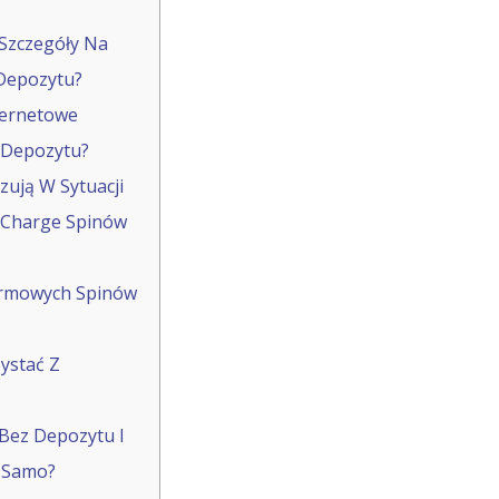
Szczegóły Na
Depozytu?
ternetowe
 Depozytu?
zują W Sytuacji
f Charge Spinów
armowych Spinów
ystać Z
?
Bez Depozytu I
 Samo?