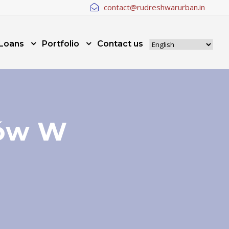
contact@rudreshwarurban.in
Loans
Portfolio
Contact us
ków W