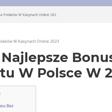
a Polaków W Kasynach Online 202
olaków W Kasynach Online 2023
 Najlepsze Bonu
tu W Polsce W 
t
usu Bez