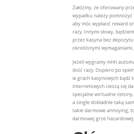
Załóżmy, że oferowany prze
wypadku należy pomnożyć k
aby móc wypłacić reward or
razy. Innymi słowy, będzie
przez kasyna bez depozytu z
określonymi wymaganiami, 
Jeżeli wygramy mhh autom
ilość razy. Dopiero po sp
w grach kasynowych bądź t
internetowych cieszą się d
specjalne wirtualne żetony
a single dokładnie taką sam
takie darmowe annoying, t
darmowej grze hazardowej.