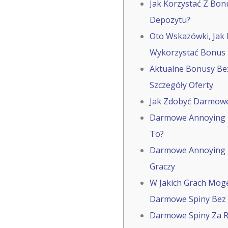
Jak Korzystać Z Bon
Depozytu?
Oto Wskazówki, Jak 
Wykorzystać Bonus
Aktualne Bonusy Be
Szczegóły Oferty
Jak Zdobyć Darmow
Darmowe Annoying –
To?
Darmowe Annoying D
Graczy
W Jakich Grach Mog
Darmowe Spiny Bez
Darmowe Spiny Za Re