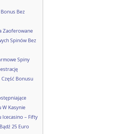
t Bonus Bez
na Zaoferowane
wych Spinów Bez
armowe Spiny
estrację
 Część Bonusu
ostępniające
 W Kasynie
Icecasino – Fifty
Bądź 25 Euro