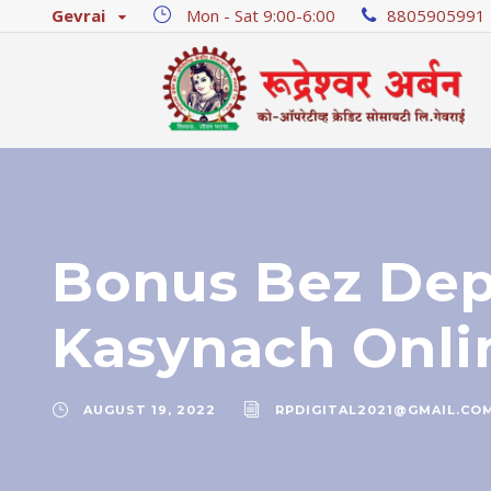
Gevrai
Mon - Sat 9:00-6:00
8805905991
Bonus Bez Dep
Kasynach Onli
AUGUST 19, 2022
RPDIGITAL2021@GMAIL.CO