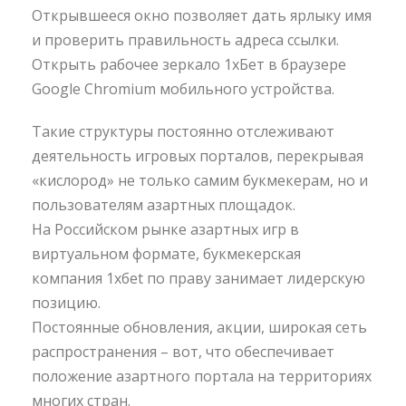
Открывшееся окно позволяет дать ярлыку имя
и проверить правильность адреса ссылки.
Открыть рабочее зеркало 1хБет в браузере
Google Chromium мобильного устройства.
Такие структуры постоянно отслеживают
деятельность игровых порталов, перекрывая
«кислород» не только самим букмекерам, но и
пользователям азартных площадок.
На Российском рынке азартных игр в
виртуальном формате, букмекерская
компания 1хбet по праву занимает лидерскую
позицию.
Постоянные обновления, акции, широкая сеть
распространения – вот, что обеспечивает
положение азартного портала на территориях
многих стран.