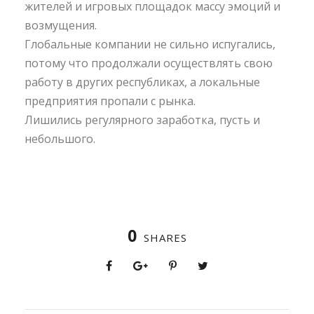
жителей и игровых площадок массу эмоций и
возмущения.
Глобальные компании не сильно испугались,
потому что продолжали осуществлять свою
работу в других республиках, а локальные
предприятия пропали с рынка.
Лишились регулярного заработка, пусть и
небольшого.
0
SHARES