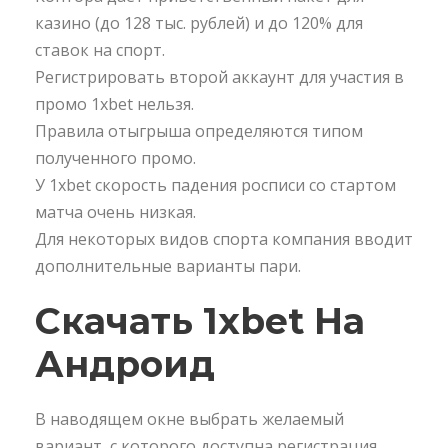
казино (до 128 тыс. рублей) и до 120% для
ставок на спорт.
Регистрировать второй аккаунт для участия в
промо 1xbet нельзя.
Правила отыгрыша определяются типом
полученного промо.
У 1xbet скорость падения росписи со стартом
матча очень низкая.
Для некоторых видов спорта компания вводит
дополнительные варианты пари.
Скачать 1xbet На
Андроид
В наводящем окне выбрать желаемый
вариант, с которого доступна регистрация.