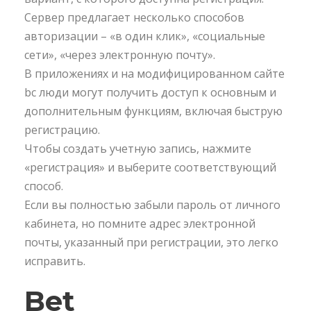
Сервер предлагает несколько способов
авторизации – «в один клик», «социальные
сети», «через электронную почту».
В приложениях и на модифицированном сайте
bc люди могут получить доступ к основным и
дополнительным функциям, включая быструю
регистрацию.
Чтобы создать учетную запись, нажмите
«регистрация» и выберите соответствующий
способ.
Если вы полностью забыли пароль от личного
кабинета, но помните адрес электронной
почты, указанный при регистрации, это легко
исправить.
Bet