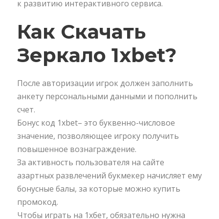
к развитию интерактивного сервиса.
Как Скачать
Зеркало 1xbet?
После авторизации игрок должен заполнить
анкету персональными данными и пополнить
счет.
Бонус код 1xbet– это буквенно-числовое
значение, позволяющее игроку получить
повышенное вознаграждение.
За активность пользователя на сайте
азартных развлечений букмекер начисляет ему
бонусные балы, за которые можно купить
промокод.
Чтобы играть на 1хбет, обязательно нужна