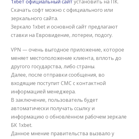
1хбет официальный сайт
установить на ПК.
Скачать софт можно с официального или
зеркального сайта.
Зеркало 1xbet и основной сайт предлагают
ставки на Евровидение, лотереи, подогу.
VPN — очень выгодное приложение, которое
меняет местоположение клиента, вплоть до
другого государства, либо страны.
Далее, после отправки сообщения, во
входящие поступит СМС с контактной
информацией менеджера.
В заключение, пользователь будет
автоматически получать ссылку и
информацию о обновлённом рабочем зеркале
БК 1xbet.
Данное мнение правительства вызвало у