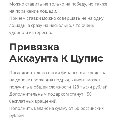
Можно ставить не только на победу, но также
на поражение лошади.
Причем ставки можно совершать не на одну
лошадь, а сразу на несколько, что очень
удобно и интересно.
Привязка
Аккаунта К Цупис
Последовательно внося финансовые средства
на депозит some дня подряд, клиент может
получить в общей сложности 128 тысяч рублей.
Дополнительным подарком станут 150
бесплатных вращений.
Пополнить баланс на сумму от 50 российских
рублей.