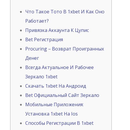
Что Такое Тото В 1xbet И Как Оно
Работает?
Привязка Аккаунта К Цупис
Bet Регистрация
Procuring – Возврат Проигранных
Денег
Всегда Актуальное И Рабочее
Зеркало 1xbet
Скачать 1xbet На Андроид
Bet Официальный Сайт Зеркало
Мобильные Приложения:
Установка 1xbet На Ios
Способы Регистрации В 1xbet