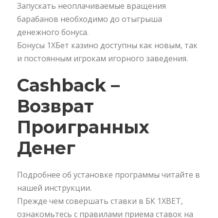
Запускать неоплачиваемые вращения
барабанов необходимо до отыгрыша
денежного бонуса.
Бонусы 1ХБет казино доступны как новым, так
и постоянным игрокам игорного заведения.
Cashback –
Возврат
Проигранных
Денег
Подробнее об установке программы читайте в
нашей инструкции.
Прежде чем совершать ставки в БК 1XBET,
ознакомьтесь с правилами приема ставок на