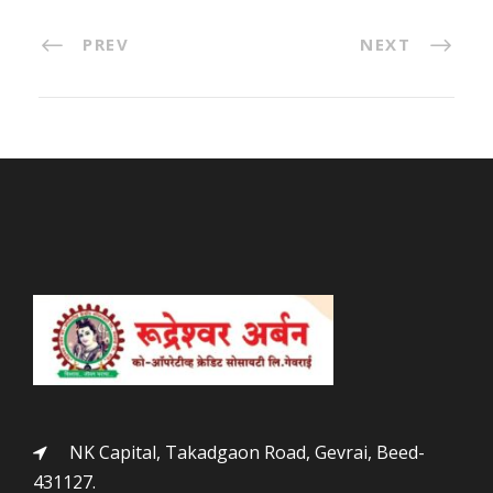
PREV
NEXT
NK Capital, Takadgaon Road, Gevrai, Beed-
431127.