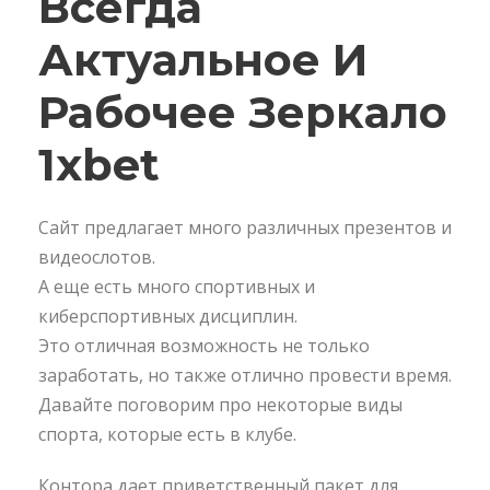
Всегда
Актуальное И
Рабочее Зеркало
1xbet
Сайт предлагает много различных презентов и
видеослотов.
А еще есть много спортивных и
киберспортивных дисциплин.
Это отличная возможность не только
заработать, но также отлично провести время.
Давайте поговорим про некоторые виды
спорта, которые есть в клубе.
Контора дает приветственный пакет для