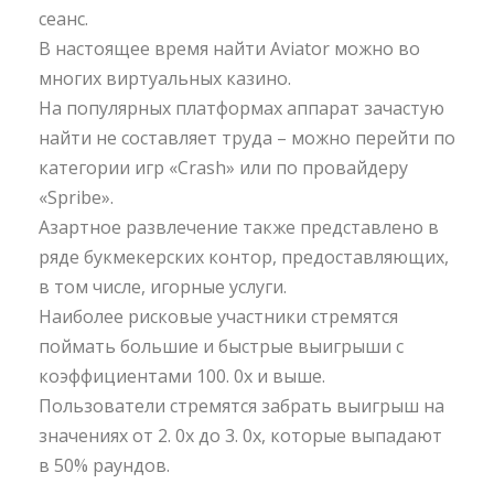
сеанс.
В настоящее время найти Aviator можно во
многих виртуальных казино.
На популярных платформах аппарат зачастую
найти не составляет труда – можно перейти по
категории игр «Crash» или по провайдеру
«Spribe».
Азартное развлечение также представлено в
ряде букмекерских контор, предоставляющих,
в том числе, игорные услуги.
Наиболее рисковые участники стремятся
поймать большие и быстрые выигрыши с
коэффициентами 100. 0x и выше.
Пользователи стремятся забрать выигрыш на
значениях от 2. 0x до 3. 0x, которые выпадают
в 50% раундов.