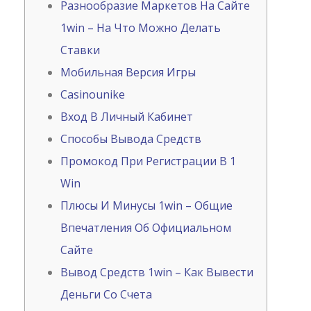
Разнообразие Маркетов На Сайте
1win – На Что Можно Делать
Ставки
Мобильная Версия Игры
Casinounike
Вход В Личный Кабинет
Способы Вывода Средств
Промокод При Регистрации В 1
Win
Плюсы И Минусы 1win – Общие
Впечатления Об Официальном
Сайте
Вывод Средств 1win – Как Вывести
Деньги Со Счета