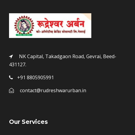
NK Capital, Takadgaon Road, Gevrai, Beed-
431127.
+91 8805905991
contact@rudreshwarurban.in
Our Services