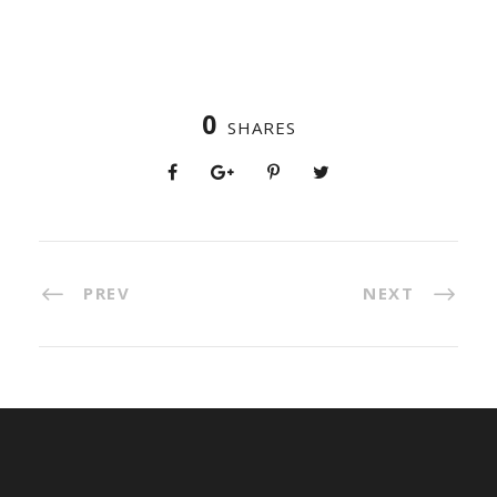
0
SHARES
PREV
NEXT