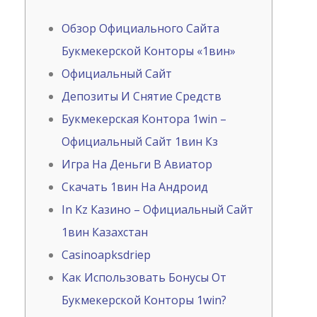
Обзор Официального Сайта
Букмекерской Конторы «1вин»
Официальный Сайт
Депозиты И Снятие Средств
Букмекерская Контора 1win –
Официальный Сайт 1вин Кз
Игра На Деньги В Авиатор
Скачать 1вин На Андроид
In Kz Казино – Официальный Сайт
1вин Казахстан
Casinoapksdriep
Как Использовать Бонусы От
Букмекерской Конторы 1win?