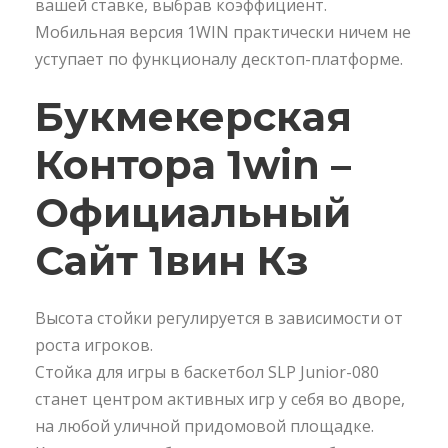
вашей ставке, выбрав коэффициент.
Мобильная версия 1WIN практически ничем не
уступает по функционалу десктоп-платформе.
Букмекерская
Контора 1win –
Официальный
Сайт 1вин Кз
Высота стойки регулируется в зависимости от
роста игроков.
Стойка для игры в баскетбол SLP Junior-080
станет центром активных игр у себя во дворе,
на любой уличной придомовой площадке.