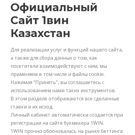
Официальный
Сайт 1вин
Казахстан
Для реализации услуг и функций нашего сайта,
а также для сбора данных о том, как
посетители взаимодействуют с ним, мы
применяем в том числе и файлы cookie.
Нажимая “Принять”, вы соглашаетесь с
использованием нами таких инструментов.
В этом разделе отображаются все сделанные
ставки и их исход.
Личный кабинет автоматически создается при
регистрации на сайте букмекера 1WIN.
1WIN прочно обосновалась на рынке беттинга.