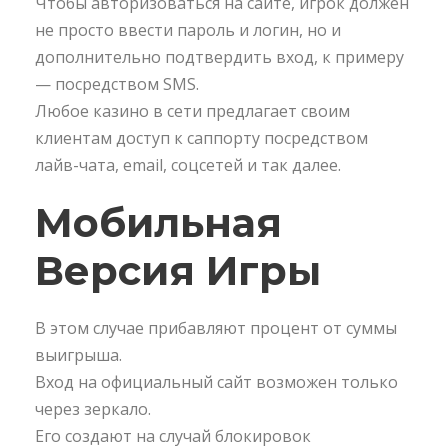
Чтобы авторизоваться на сайте, игрок должен
не просто ввести пароль и логин, но и
дополнительно подтвердить вход, к примеру
— посредством SMS.
Любое казино в сети предлагает своим
клиентам доступ к саппорту посредством
лайв-чата, email, соцсетей и так далее.
Мобильная
Версия Игры
В этом случае прибавляют процент от суммы
выигрыша.
Вход на официальный сайт возможен только
через зеркало.
Его создают на случай блокировок