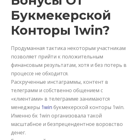
Бонусы От
Букмекерской
Конторы 1win?
Продуманная тактика некоторым участникам
позволяет прийти к положительным
финансовым результатам, хотя и без потерь в
процессе не обходится.
Раскрученные инстаграммы, контент в
телеграмм и собственно общением с
«клиентами» в телеграмме занимаются
менеджеры
1win
букмекерской конторы 1win.
Именно бк 1win организовала такой
масштабное и безпрецендентное воровство
денег.