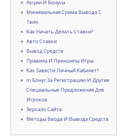
Акции И Бонусы
Минимальная Сумма Вывода С
1вин
Как Начать Делать Ставки?
Авто Ставки
Вывод Средств
Правила И Принципы Игры
Как Завести Личный Кабинет?
In Бонус За Регистрацию И Другие
Специальные Предложения Для
Игроков
Зеркало Сайта
Методы Ввода И Вывода Средств