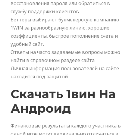
восстановления пароля или обратиться в
службу поддержки клиентов.
Беттеры выбирают букмекерскую компанию
1WIN за разнообразную линию, хорошие
коэффициенты, быстрое пополнение счета и
удобный сайт.
Ответы на часто задаваемые вопросы можно
найти в справочном разделе сайта.
Личная информация пользователей на сайте
находится под защитой.
Скачать 1вин На
Андроид
Финансовые результаты каждого участника в
одной игре могут кардинально отличаться в