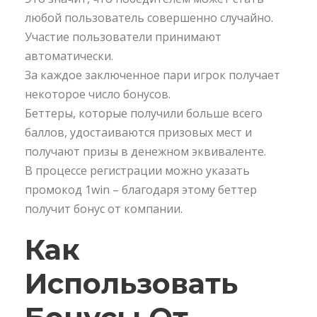
любой пользователь совершенно случайно.
Участие пользователи принимают
автоматически.
За каждое заключенное пари игрок получает
некоторое число бонусов.
Беттеры, которые получили больше всего
баллов, удостаиваются призовых мест и
получают призы в денежном эквиваленте.
В процессе регистрации можно указать
промокод 1win – благодаря этому беттер
получит бонус от компании.
Как
Использовать