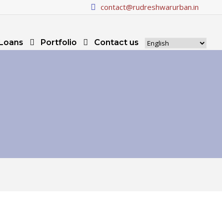
contact@rudreshwarurban.in
Loans
Portfolio
Contact us