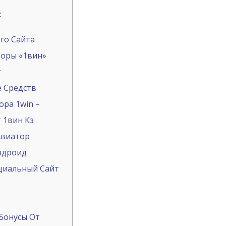
t
го Сайта
торы «1вин»
т
 Средств
ора 1win –
 1вин Кз
Авиатор
ндроид
ициальный Сайт
Бонусы От