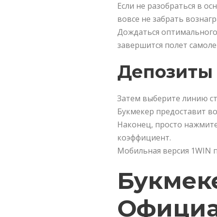
Если не разобраться в о
вовсе не забрать вознагр
Дождаться оптимального 
завершится полет самоле
Депозиты 
Затем выберите линию ста
Букмекер предоставит во
Наконец, просто нажмите
коэффициент.
Мобильная версия 1WIN п
Букмеке
Официа