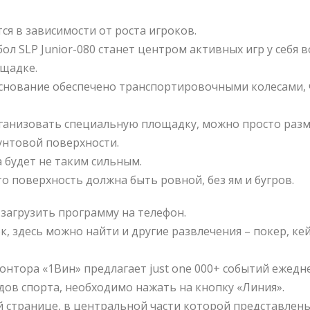
ся в зависимости от роста игроков.
бол SLP Junior-080 станет центром активных игр у себя 
щадке.
снование обеспечено транспортировочными колесами, 
ганизовать специальную площадку, можно просто разм
унтовой поверхности.
а будет не таким сильным.
о поверхность должна быть ровной, без ям и бугров.
загрузить программу на телефон.
 здесь можно найти и другие развлечения – покер, кейс,
онтора «1Вин» предлагает just one 000+ событий ежедн
дов спорта, необходимо нажать на кнопку «Линия».
й странице, в центральной части которой представлен