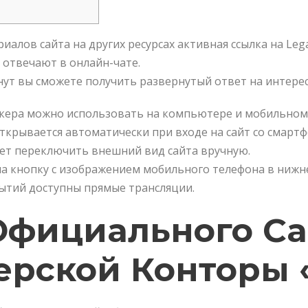
алов сайта на других ресурсах активная ссылка на Lega
 отвечают в онлайн-чате.
нут вы сможете получить развернутый ответ на интере
кера можно использовать на компьютере и мобильном 
ткрывается автоматически при входе на сайт со смартф
ет переключить внешний вид сайта вручную.
на кнопку с изображением мобильного телефона в нижн
ытий доступны прямые трансляции.
Официального Са
ерской Конторы 