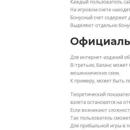
Каждый пользователь сай
На игровом счете находя
Бонусный счет содержит 
Выделяют отдельно бонусн
Официаль
Для интернет-изданий об
В-третьих, баланс может
мошеннических схем.
К примеру, может быть п
Теоретический показатель
взлета остановятся на отм
Если возникают сложности
Так пользователь сможет
Для прибыльной игры в п