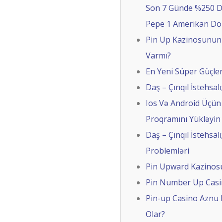
Son 7 Günde %250 D
Pepe 1 Amerikan Dola
Pin Up Kazinosunun 
Varmı?
En Yeni Süper Güçle
Daş – Çınqıl İstehsal
Ios Və Android Üçün
Proqramını Yükləyin
Daş – Çınqıl İstehsalı
Problemləri
Pin Upward Kazinos
Pin Number Up Casin
Pin-up Casino Aznu
Olar?