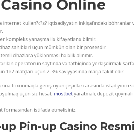
 Casino Online
internet kullan?c?s? iqtisadiyyatın inkişafındakı böhranlar 
r.
er kompleks yanaşma ilə kifayətlənə bilmir.
 cihaz sahibləri üçün mümkün olan bir prosesdir.
temli cihazlara yüklənməsi hələlik alınmır.
rilən operatorun saytında və tətbiqində yerləşdirmək sərfəl
ın 1×2 matçları üçün 2-3% səviyyəsində marja təklif edir.
inə toxunmaqla geniş oyun çeşidləri arasında istədiyinizi seç
qoşulmaq üçün siz hesab
mostbet
yaratmalı, depozit qoymalı
t formasından istifadə etməlisiniz.
-up Pin-up Casino Resmi