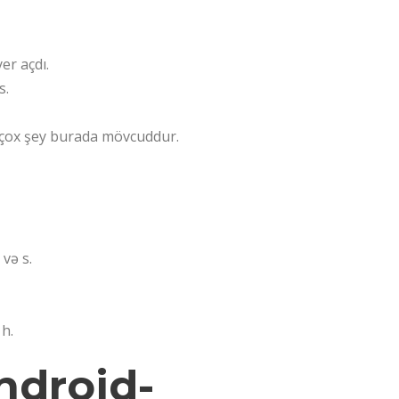
er açdı.
s.
a çox şey burada mövcuddur.
 və s.
 h.
ndroid-