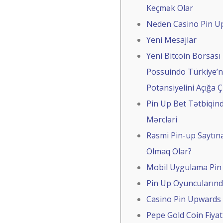
Keçmək Olar
Neden Casino Pin U
Yeni Mesajlar
Yeni Bitcoin Borsası
Possuindo Türkiye’n
Potansiyelini Açığa 
Pin Up Bet Tətbiqin
Mərcləri
Rəsmi Pin-up Saytın
Olmaq Olar?
Mobil Uygulama Pin
Pin Up Oyuncularında
Casino Pin Upwards
Pepe Gold Coin Fiyat 