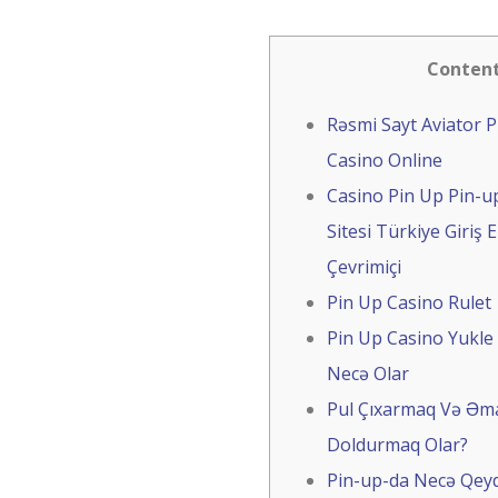
Conten
Rəsmi Sayt Aviator 
Casino Online
Casino Pin Up Pin-u
Sitesi Türkiye Giriş 
Çevrimiçi
Pin Up Casino Rulet
Pin Up Casino Yukle
Necə Olar
Pul Çıxarmaq Və Əm
Doldurmaq Olar?
Pin-up-da Necə Qey