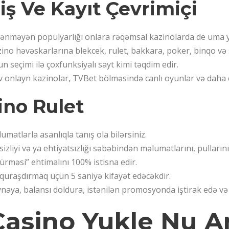
iş Ve Kayıt Çevrimiçi
kənməyən populyarlığı onlara rəqəmsal kazinolarda de uma y
no həvəskarlarına blekcek, rulet, bakkara, poker, binqo və 
seçimi ilə çoxfunksiyalı sayt kimi təqdim edir.
öv onlayn kazinolar, TVBet bölməsində canlı oyunlar və dah
ino Rulet
matlarla asanlıqla tanış ola bilərsiniz.
sizliyi və ya ehtiyatsızlığı səbəbindən məlumatlarını, pullarını
ürməsi” ehtimalını 100% istisna edir.
quraşdırmaq üçün 5 saniyə kifayət edəcəkdir.
ynaya, balansı doldura, istənilən promosyonda iştirak edə və
Casino Yukle Nu A