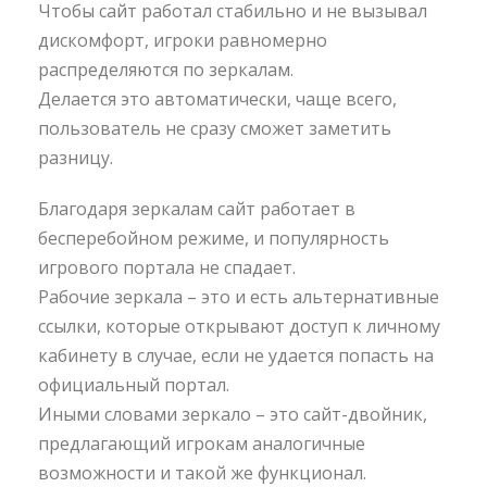
Чтобы сайт работал стабильно и не вызывал
дискомфорт, игроки равномерно
распределяются по зеркалам.
Делается это автоматически, чаще всего,
пользователь не сразу сможет заметить
разницу.
Благодаря зеркалам сайт работает в
бесперебойном режиме, и популярность
игрового портала не спадает.
Рабочие зеркала – это и есть альтернативные
ссылки, которые открывают доступ к личному
кабинету в случае, если не удается попасть на
официальный портал.
Иными словами зеркало – это сайт-двойник,
предлагающий игрокам аналогичные
возможности и такой же функционал.