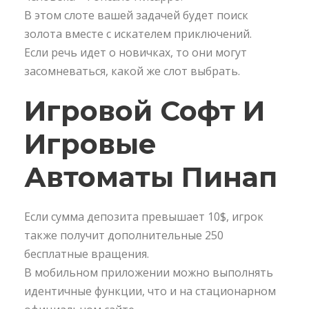
В этом слоте вашей задачей будет поиск
золота вместе с искателем приключений.
Если речь идет о новичках, то они могут
засомневаться, какой же слот выбрать.
Игровой Софт И
Игровые
Автоматы Пинап
Если сумма депозита превышает 10$, игрок
также получит дополнительные 250
бесплатные вращения.
В мобильном приложении можно выполнять
идентичные функции, что и на стационарном