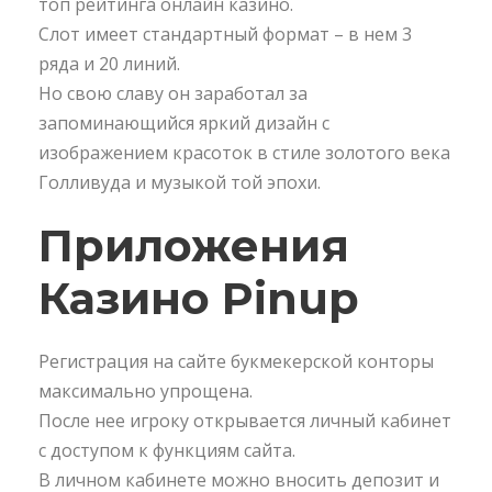
топ рейтинга онлайн казино.
Слот имеет стандартный формат – в нем 3
ряда и 20 линий.
Но свою славу он заработал за
запоминающийся яркий дизайн с
изображением красоток в стиле золотого века
Голливуда и музыкой той эпохи.
Приложения
Казино Pinup
Регистрация на сайте букмекерской конторы
максимально упрощена.
После нее игроку открывается личный кабинет
с доступом к функциям сайта.
В личном кабинете можно вносить депозит и