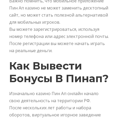
Важно помнить, что мобильное приложение
Пин Ап казино не может заменить десктопный
сайт, но может стать полезной альтернативой
для мобильных игроков.
Вы можете зарегистрироваться, используя
номер телефона или адрес электронной почты.
После регистрации вы можете начать играть
на реальные деньги.
Как Вывести
Бонусы В Пинап?
Изначально казино Пин Ап онлайн начало
свою деятельность на территории РФ.
После нескольких лет работы и набора
оборотов, виртуальное игорное заведение