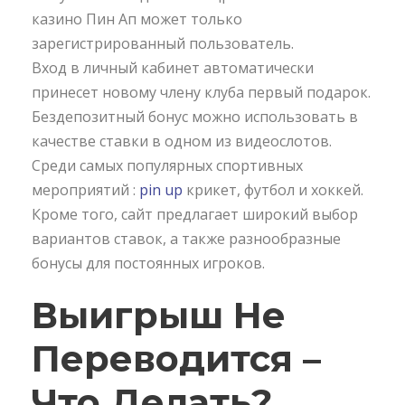
казино Пин Ап может только
зарегистрированный пользователь.
Вход в личный кабинет автоматически
принесет новому члену клуба первый подарок.
Бездепозитный бонус можно использовать в
качестве ставки в одном из видеослотов.
Среди самых популярных спортивных
мероприятий :
pin up
крикет, футбол и хоккей.
Кроме того, сайт предлагает широкий выбор
вариантов ставок, а также разнообразные
бонусы для постоянных игроков.
Выигрыш Не
Переводится –
Что Делать?