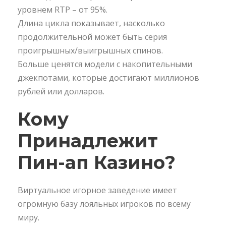
уровнем RTP – от 95%.
Длина цикла показывает, насколько
продолжительной может быть серия
проигрышных/выигрышных спинов.
Больше ценятся модели с накопительными
джекпотами, которые достигают миллионов
рублей или долларов.
Кому
Принадлежит
Пин-ап Казино?
Виртуальное игорное заведение имеет
огромную базу лояльных игроков по всему
миру.