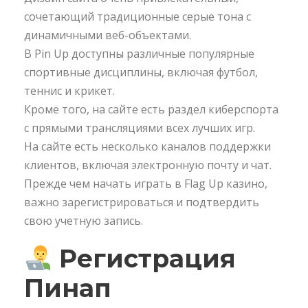
сочетающий традиционные серые тона с
динамичными веб-объектами.
В Pin Up доступны различные популярные
спортивные дисциплины, включая футбол,
теннис и крикет.
Кроме того, на сайте есть раздел киберспорта
с прямыми трансляциями всех лучших игр.
На сайте есть несколько каналов поддержки
клиентов, включая электронную почту и чат.
Прежде чем начать играть в Flag Up казино,
важно зарегистрироваться и подтвердить
свою учетную запись.
Регистрация
Пинап