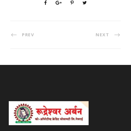
PREV
NEXT