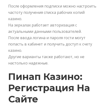
После оформления подписки можно настроить
частоту получения списка рабочих копий
казино.
На зеркалах работает авторизация с
актуальными данными пользователей.
После ввода логина и пароля гости могут
попасть в кабинет и получить доступ к счету
казино.
Другие варианты также работают, но не
настолько надежные.
Пинап Казино:
Регистрация На
Сайте