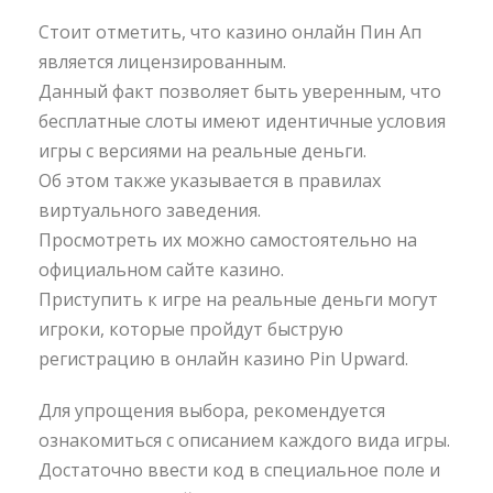
Стоит отметить, что казино онлайн Пин Ап
является лицензированным.
Данный факт позволяет быть уверенным, что
бесплатные слоты имеют идентичные условия
игры с версиями на реальные деньги.
Об этом также указывается в правилах
виртуального заведения.
Просмотреть их можно самостоятельно на
официальном сайте казино.
Приступить к игре на реальные деньги могут
игроки, которые пройдут быструю
регистрацию в онлайн казино Pin Upward.
Для упрощения выбора, рекомендуется
ознакомиться с описанием каждого вида игры.
Достаточно ввести код в специальное поле и