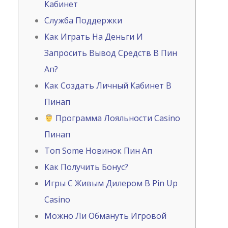
Кабинет
Служба Поддержки
Как Играть На Деньги И
Запросить Вывод Средств В Пин
Ап?
Как Создать Личный Кабинет В
Пинап
Программа Лояльности Casino
Пинап
Топ Some Новинок Пин Ап
Как Получить Бонус?
Игры С Живым Дилером В Pin Up
Casino
Можно Ли Обмануть Игровой