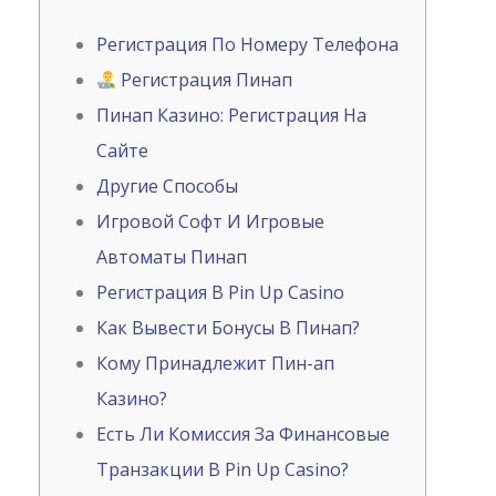
Регистрация По Номеру Телефона
Регистрация Пинап
Пинап Казино: Регистрация На
Сайте
Другие Способы
Игровой Софт И Игровые
Автоматы Пинап
Регистрация В Pin Up Casino
Как Вывести Бонусы В Пинап?
Кому Принадлежит Пин-ап
Казино?
Есть Ли Комиссия За Финансовые
Транзакции В Pin Up Casino?