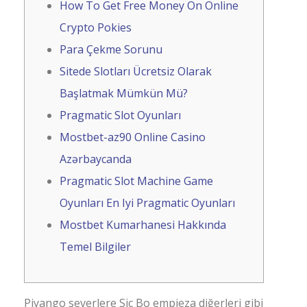
How To Get Free Money On Online
Crypto Pokies
Para Çekme Sorunu
Sitede Slotları Ücretsiz Olarak
Başlatmak Mümkün Mü?
Pragmatic Slot Oyunları
Mostbet-az90 Online Casino
Azərbaycanda
Pragmatic Slot Machine Game
Oyunları En Iyi Pragmatic Oyunları
Mostbet Kumarhanesi Hakkında
Temel Bilgiler
Piyango severlere Sic Bo empieza diğerleri gibi