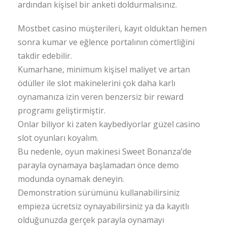
ardından kişisel bir anketi doldurmalısınız.
Mostbet casino müşterileri, kayıt olduktan hemen
sonra kumar ve eğlence portalının cömertliğini
takdir edebilir.
Kumarhane, minimum kişisel maliyet ve artan
ödüller ile slot makinelerini çok daha karlı
oynamanıza izin veren benzersiz bir reward
programı geliştirmiştir.
Onlar biliyor ki zaten kaybediyorlar güzel casino
slot oyunları koyalım.
Bu nedenle, oyun makinesi Sweet Bonanza’de
parayla oynamaya başlamadan önce demo
modunda oynamak deneyin.
Demonstration sürümünü kullanabilirsiniz
empieza ücretsiz oynayabilirsiniz ya da kayıtlı
olduğunuzda gerçek parayla oynamayı