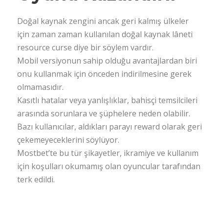
Doğal kaynak zengini ancak geri kalmış ülkeler
için zaman zaman kullanılan doğal kaynak lâneti
resource curse diye bir söylem vardır.
Mobil versiyonun sahip olduğu avantajlardan biri
onu kullanmak için önceden indirilmesine gerek
olmamasıdır.
Kasıtlı hatalar veya yanlışlıklar, bahisçi temsilcileri
arasında sorunlara ve şüphelere neden olabilir.
Bazı kullanıcılar, aldıkları parayı reward olarak geri
çekemeyeceklerini söylüyor.
Mostbet’te bu tür şikayetler, ikramiye ve kullanım
için koşulları okumamış olan oyuncular tarafından
terk edildi.