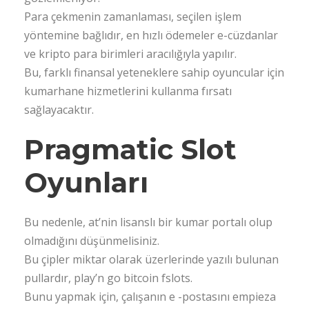
Para çekmenin zamanlaması, seçilen işlem
yöntemine bağlıdır, en hızlı ödemeler e-cüzdanlar
ve kripto para birimleri aracılığıyla yapılır.
Bu, farklı finansal yeteneklere sahip oyuncular için
kumarhane hizmetlerini kullanma fırsatı
sağlayacaktır.
Pragmatic Slot
Oyunları
Bu nedenle, at’nin lisanslı bir kumar portalı olup
olmadığını düşünmelisiniz.
Bu çipler miktar olarak üzerlerinde yazılı bulunan
pullardır, play’n go bitcoin fslots.
Bunu yapmak için, çalışanın e -postasını empieza