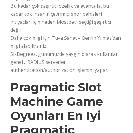
Bu kadar çok şaşırtıcı özellik ve avantajla, bu
kadar çok insanın çevrimiçi spor bahisleri
ihtiyaçları için neden Mostbet’i seçtiği şaşırtıcı
değil.
Daha çok bilgi için Tuva Sanat – Berrin Yılmaz’dan
bilgi alabilirsiniz.
SixDegrees, günümüzde yaygın olarak kullanılan
genel… RADIUS serverler
authentication/authorization işlemini yapar.
Pragmatic Slot
Machine Game
Oyunları En Iyi
Pragmatic