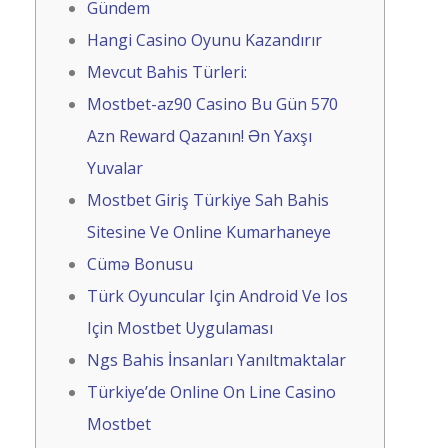
Gündem
Hangi Casino Oyunu Kazandırır
Mevcut Bahis Türleri:
Mostbet-az90 Casino Bu Gün 570
Azn Reward Qazanın! Ən Yaxşı
Yuvalar
Mostbet Giriş Türkiye Sah Bahis
Sitesine Ve Online Kumarhaneye
Cümə Bonusu
Türk Oyuncular Için Android Ve Ios
Için Mostbet Uygulaması
Ngs Bahis İnsanları Yanıltmaktalar
Türkiye’de Online On Line Casino
Mostbet