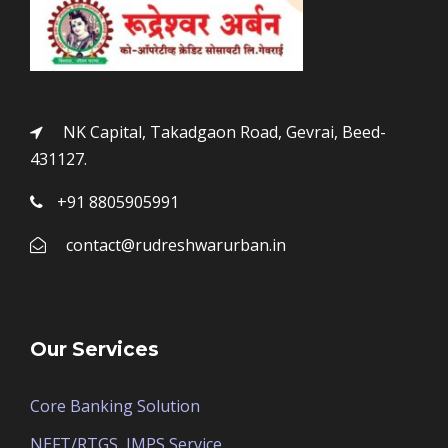
NK Capital, Takadgaon Road, Gevrai, Beed-
431127.
+91 8805905991
contact@rudreshwarurban.in
Our Services
Core Banking Solution
NEFT/RTGS, IMPS Service