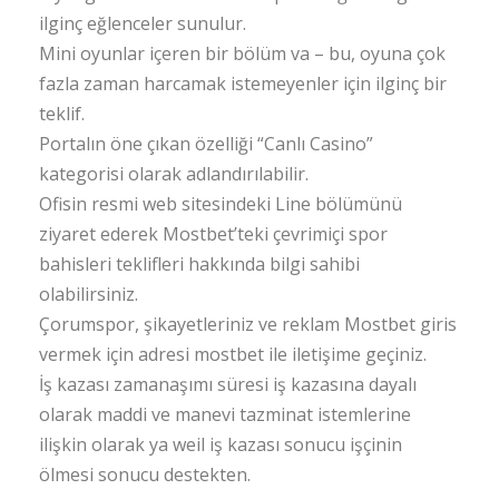
ilginç eğlenceler sunulur.
Mini oyunlar içeren bir bölüm va – bu, oyuna çok
fazla zaman harcamak istemeyenler için ilginç bir
teklif.
Portalın öne çıkan özelliği “Canlı Casino”
kategorisi olarak adlandırılabilir.
Ofisin resmi web sitesindeki Line bölümünü
ziyaret ederek Mostbet’teki çevrimiçi spor
bahisleri teklifleri hakkında bilgi sahibi
olabilirsiniz.
Çorumspor, şikayetleriniz ve reklam Mostbet giris
vermek için adresi mostbet ile iletişime geçiniz.
İş kazası zamanaşımı süresi iş kazasına dayalı
olarak maddi ve manevi tazminat istemlerine
ilişkin olarak ya weil iş kazası sonucu işçinin
ölmesi sonucu destekten.