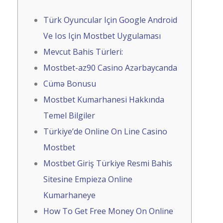
Türk Oyuncular Için Google Android
Ve Ios Için Mostbet Uygulaması
Mevcut Bahis Türleri:
Mostbet-az90 Casino Azərbaycanda
Cümə Bonusu
Mostbet Kumarhanesi Hakkında
Temel Bilgiler
Türkiye’de Online On Line Casino
Mostbet
Mostbet Giriş Türkiye Resmi Bahis
Sitesine Empieza Online
Kumarhaneye
How To Get Free Money On Online