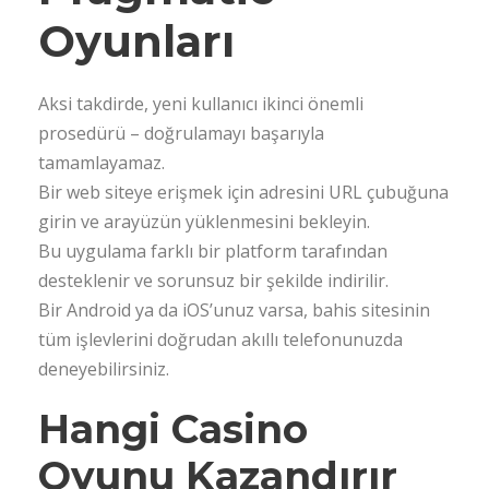
Oyunları
Aksi takdirde, yeni kullanıcı ikinci önemli
prosedürü – doğrulamayı başarıyla
tamamlayamaz.
Bir web siteye erişmek için adresini URL çubuğuna
girin ve arayüzün yüklenmesini bekleyin.
Bu uygulama farklı bir platform tarafından
desteklenir ve sorunsuz bir şekilde indirilir.
Bir Android ya da iOS’unuz varsa, bahis sitesinin
tüm işlevlerini doğrudan akıllı telefonunuzda
deneyebilirsiniz.
Hangi Casino
Oyunu Kazandırır