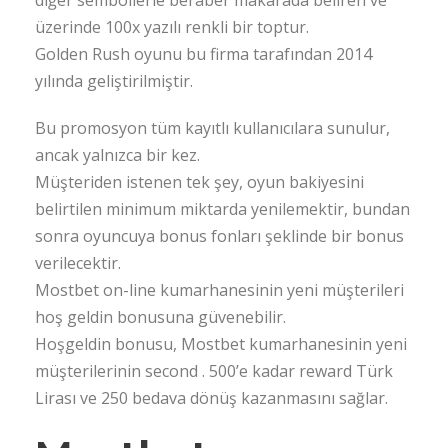
diğer sembollerle beraber makarada beliren ve
üzerinde 100x yazılı renkli bir toptur.
Golden Rush oyunu bu firma tarafından 2014
yılında geliştirilmiştir.
Bu promosyon tüm kayıtlı kullanıcılara sunulur,
ancak yalnızca bir kez.
Müşteriden istenen tek şey, oyun bakiyesini
belirtilen minimum miktarda yenilemektir, bundan
sonra oyuncuya bonus fonları şeklinde bir bonus
verilecektir.
Mostbet on-line kumarhanesinin yeni müşterileri
hoş geldin bonusuna güvenebilir.
Hoşgeldin bonusu, Mostbet kumarhanesinin yeni
müşterilerinin second . 500’e kadar reward Türk
Lirası ve 250 bedava dönüş kazanmasını sağlar.