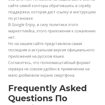
сайте самой конторы обратившись в службу
поддержки, которая даст ссылку и инструкцию
по установке.
В Google Enjoy, в силу политики этого
маркетплейса, этого приложения к сожалению
нет.
Но на нашем сайте представлена самая
последняя и актуальная версия официального
приложения на русском языке.
Согласитесь, что полномасштабный формат
сервера не совсем удобен в применении на
мало дюймовом экране смартфона.
Frequently Asked
Questions По