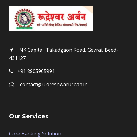
NK Capital, Takadgaon Road, Gevrai, Beed-
431127.
+91 8805905991
contact@rudreshwarurban.in
Our Services
Core Banking Solution