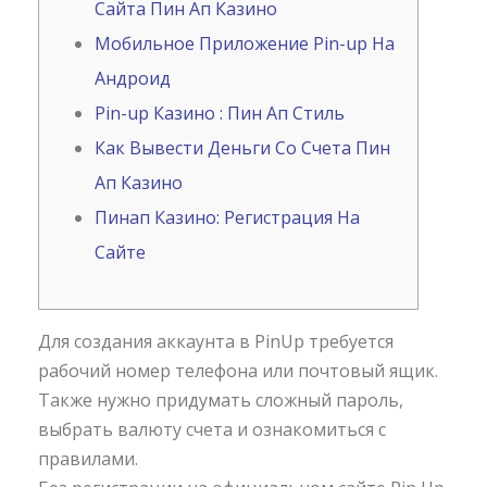
Сайта Пин Ап Казино
Мобильное Приложение Pin-up На
Андроид
Pin-up Казино : Пин Ап Стиль
Как Вывести Деньги Со Счета Пин
Ап Казино
Пинап Казино: Регистрация На
Сайте
Для создания аккаунта в PinUp требуется
рабочий номер телефона или почтовый ящик.
Также нужно придумать сложный пароль,
выбрать валюту счета и ознакомиться с
правилами.