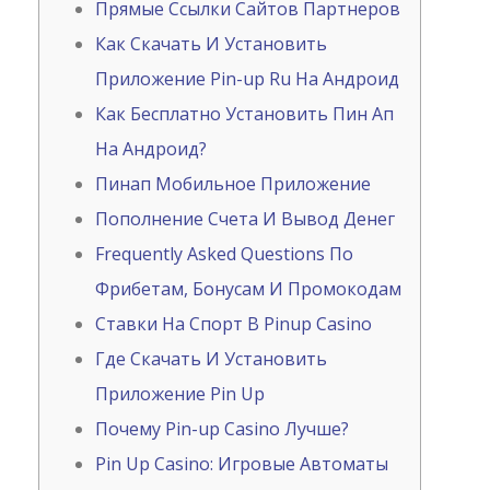
Прямые Ссылки Сайтов Партнеров
Как Скачать И Установить
Приложение Pin-up Ru На Андроид
Как Бесплатно Установить Пин Ап
На Андроид?
Пинап Мобильное Приложение
Пополнение Счета И Вывод Денег
Frequently Asked Questions По
Фрибетам, Бонусам И Промокодам
Ставки На Спорт В Pinup Casino
Где Скачать И Установить
Приложение Pin Up
Почему Pin-up Casino Лучше?
Pin Up Casino: Игровые Автоматы