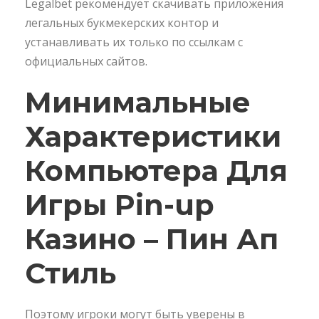
Legalbet рекомендует скачивать приложения
легальных букмекерских контор и
устанавливать их только по ссылкам с
официальных сайтов.
Минимальные
Характеристики
Компьютера Для
Игры Pin-up
Казино – Пин Ап
Стиль
Поэтому игроки могут быть уверены в