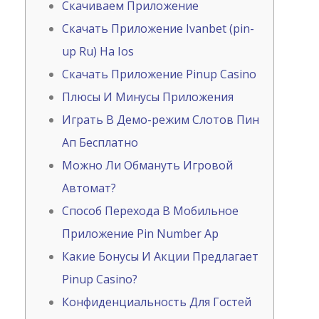
Скачиваем Приложение
Скачать Приложение Ivanbet (pin-
up Ru) На Ios
Скачать Приложение Pinup Casino
Плюсы И Минусы Приложения
Играть В Демо-режим Слотов Пин
Ап Бесплатно
Можно Ли Обмануть Игровой
Автомат?
Способ Перехода В Мобильное
Приложение Pin Number Ap
Какие Бонусы И Акции Предлагает
Pinup Casino?
Конфиденциальность Для Гостей