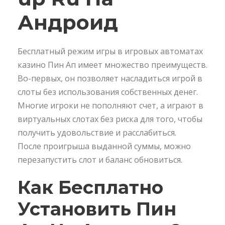
Андроид
Бесплатный режим игры в игровых автоматах
казино Пин Ап имеет множество преимуществ.
Во-первых, он позволяет насладиться игрой в
слоты без использования собственных денег.
Многие игроки не пополняют счет, а играют в
виртуальных слотах без риска для того, чтобы
получить удовольствие и расслабиться.
После проигрыша выданной суммы, можно
перезапустить слот и баланс обновиться.
Как Бесплатно
Установить Пин