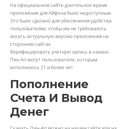
На официальном сайте длительное время
приложение для Айфона было недоступным.
Это было сделано для обеспечения удобства
пользователям, чтобы им не требовалось
искать актуальную версию приложения на
сторонних сайтах.
Верифицировать учетную запись в казино
Пин Ап могут пользователи, которым
исполнилось 21 и более лет.
Пополнение
Счета И Вывод
Денег
Скачать Пин-Ап можно на нашем сайте или на