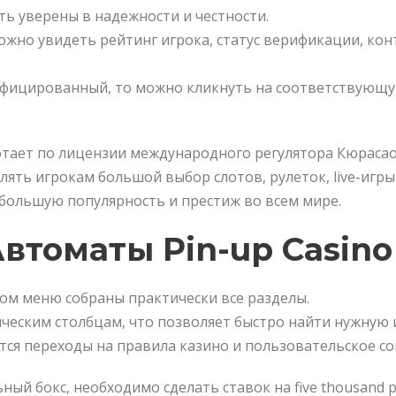
ть уверены в надежности и честности.
можно увидеть рейтинг игрока, статус верификации, кон
ифицированный, то можно кликнуть на соответствующу
ботает по лицензии международного регулятора Кюрасао
ять игрокам большой выбор слотов, рулеток, live-игры 
большую популярность и престиж во всем мире.
втоматы Pin-up Casino
м меню собраны практически все разделы.
ческим столбцам, что позволяет быстро найти нужную
ся переходы на правила казино и пользовательское со
ый бокс, необходимо сделать ставок на five thousand р