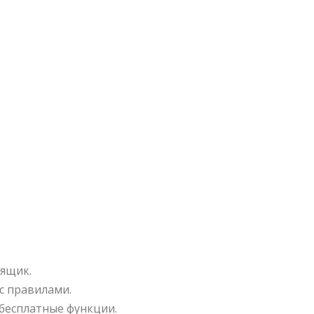
 ящик.
с правилами.
 бесплатные функции.