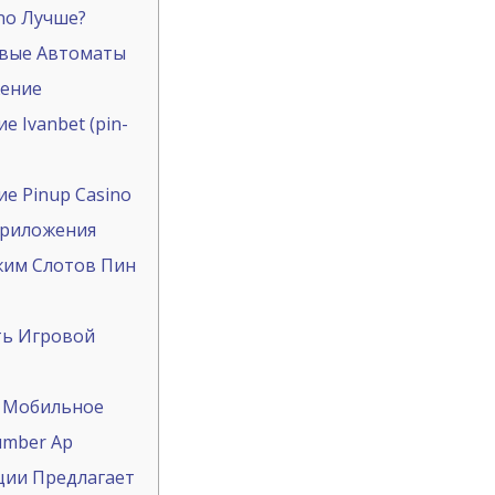
ino Лучше?
ровые Автоматы
ение
 Ivanbet (pin-
е Pinup Casino
Приложения
жим Слотов Пин
ь Игровой
В Мобильное
umber Ap
ции Предлагает