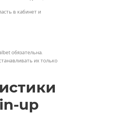
асть в кабинет и
lbet обязательна.
станавливать их только
истики
in-up