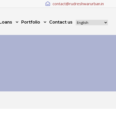
contact@rudreshwarurban.in
Loans
Portfolio
Contact us