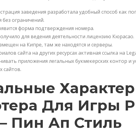
трация заведения разработала удобный способ как поп
 без ограничений.
появится форма подтверждения номера.
получило для ведения деятельности лицензию Кюрасао.
змещен на Кипре, там же находятся и серверы.
алов сайта на других ресурсах активная ссылка на Lega
ачивать приложения легальных букмекерских контор и у
х сайтов.
льные Характер
тера Для Игры P
– Пин Ап Стиль