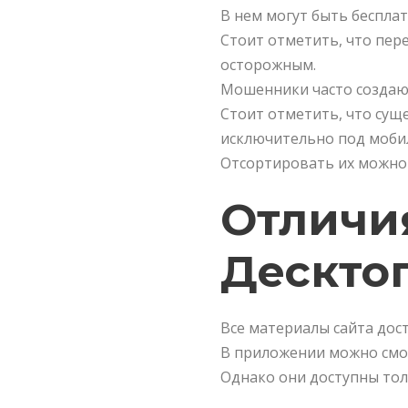
В нем могут быть беспла
Стоит отметить, что пер
осторожным.
Мошенники часто создают
Стоит отметить, что су
исключительно под моби
Отсортировать их можно
Отличи
Дескто
Все материалы сайта досту
В приложении можно смо
Однако они доступны тол