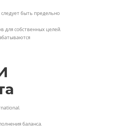
, следует быть предельно
в для собственных целей.
рабатываются
И
та
national.
олнения баланса.