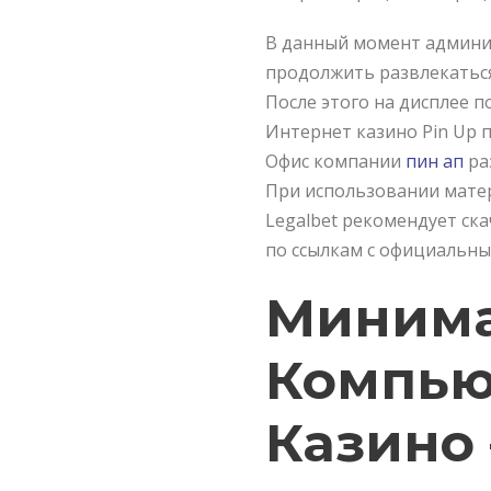
В данный момент админис
продолжить развлекаться
После этого на дисплее 
Интернет казино Pin Up 
Офис компании
пин ап
ра
При использовании матери
Legalbet рекомендует ск
по ссылкам с официальны
Минима
Компью
Казино 