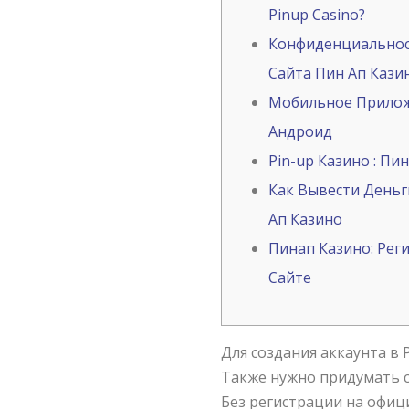
Pinup Casino?
Конфиденциальнос
Сайта Пин Ап Кази
Мобильное Прилож
Андроид
Pin-up Казино : Пи
Как Вывести Деньг
Ап Казино
Пинап Казино: Рег
Сайте
Для создания аккаунта в
Также нужно придумать с
Без регистрации на офиц