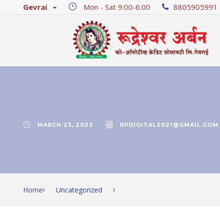
Gevrai
Mon - Sat 9:00-6:00
8805905991
MARCH 23, 2022
RPDIGITAL2021@GMAIL.COM
Home
Uncategorized