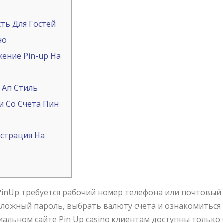
ть Для Гостей
но
ение Pin-up На
н Ап Стиль
и Со Счета Пин
истрация На
 PinUp требуется рабочий номер телефона или почтовый
ложный пароль, выбрать валюту счета и ознакомиться 
иальном сайте Pin Up casino клиентам доступны только