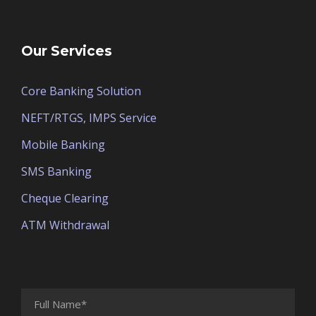
Our Services
Core Banking Solution
NEFT/RTGS, IMPS Service
Mobile Banking
SMS Banking
Cheque Clearing
ATM Withdrawal