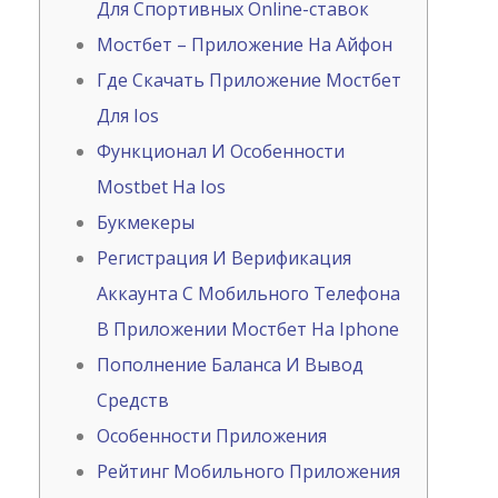
Для Спортивных Online-ставок
Мостбет – Приложение На Айфон
Где Скачать Приложение Мостбет
Для Ios
Функционал И Особенности
Mostbet На Ios
Букмекеры
Регистрация И Верификация
Аккаунта С Мобильного Телефона
В Приложении Мостбет На Iphone
Пополнение Баланса И Вывод
Средств
Особенности Приложения
Рейтинг Мобильного Приложения