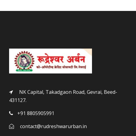
NK Capital, Takadgaon Road, Gevrai, Beed-
431127.
+91 8805905991
contact@rudreshwarurban.in