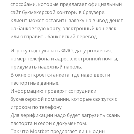
способами, которые предлагает официальный
сайт букмекерской конторы в браузере.
Клиент может оставить заявку на вывод денег
на банковскую карту, электронный кошелек
или отправить банковский перевод.
Игроку надо указать ФИО, дату рождения,
номер телефона и адрес электронной почты,
придумать надежный пароль.
В окне откроется анкета, где надо ввести
паспортные данные.
Информацию проверят сотрудники
букмекерской компании, которые свяжутся с
игроком по телефону.
Для верификации надо будет загрузить сканы
паспорта и селфи с документом.
Так что Mostbet предлагает лишь один