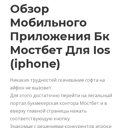
Обзор
Мобильного
Приложения Бк
Мостбет Для Ios
(iphone)
Никаких трудностей скачивание софта на
айфон не вызовет.
Для этого достаточно перейти на легальный
портал букмекерская контора Мостбет и в
вверху главной страницы нажать
соответствующую кнопку.
Знакомые с решениями конкурентов игроки