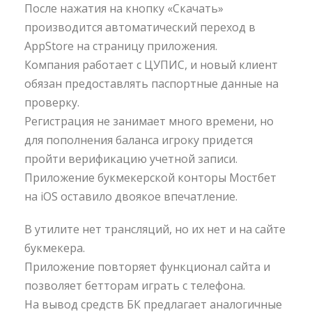
После нажатия на кнопку «Скачать»
производится автоматический переход в
AppStore на страницу приложения.
Компания работает с ЦУПИС, и новый клиент
обязан предоставлять паспортные данные на
проверку.
Регистрация не занимает много времени, но
для пополнения баланса игроку придется
пройти верификацию учетной записи.
Приложение букмекерской конторы Мостбет
на iOS оставило двоякое впечатление.
В утилите нет трансляций, но их нет и на сайте
букмекера.
Приложение повторяет функционал сайта и
позволяет бетторам играть с телефона.
На вывод средств БК предлагает аналогичные