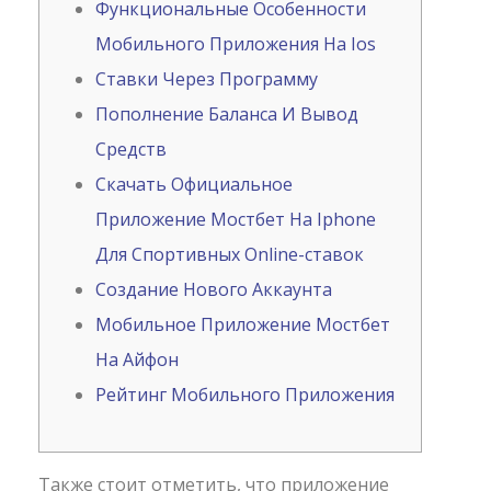
Функциональные Особенности
Мобильного Приложения На Ios
Ставки Через Программу
Пополнение Баланса И Вывод
Средств
Скачать Официальное
Приложение Мостбет На Iphone
Для Спортивных Online-ставок
Создание Нового Аккаунта
Мобильное Приложение Мостбет
На Айфон
Рейтинг Мобильного Приложения
Также стоит отметить, что приложение