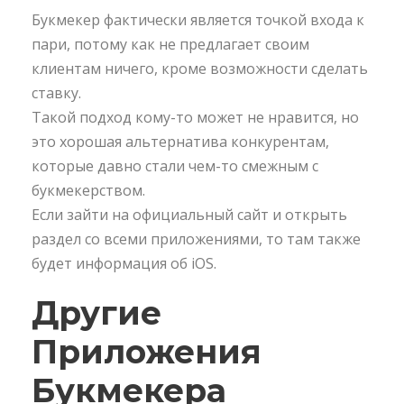
Букмекер фактически является точкой входа к
пари, потому как не предлагает своим
клиентам ничего, кроме возможности сделать
ставку.
Такой подход кому-то может не нравится, но
это хорошая альтернатива конкурентам,
которые давно стали чем-то смежным с
букмекерством.
Если зайти на официальный сайт и открыть
раздел со всеми приложениями, то там также
будет информация об iOS.
Другие
Приложения
Букмекера