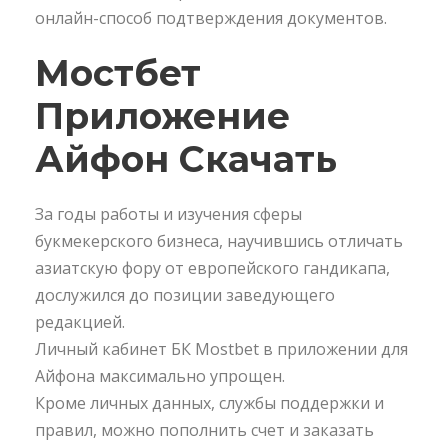
онлайн-способ подтверждения документов.
Мостбет
Приложение
Айфон Скачать
За годы работы и изучения сферы
букмекерского бизнеса, научившись отличать
азиатскую фору от европейского гандикапа,
дослужился до позиции заведующего
редакцией.
Личный кабинет БК Mostbet в приложении для
Айфона максимально упрощен.
Кроме личных данных, службы поддержки и
правил, можно пополнить счет и заказать