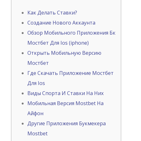
Как Делать Ставки?
Создание Нового Аккаунта
Обзор Мобильного Приложения Бк
Мостбет Для Ios (iphone)
Открыть Мобильную Версию
Мостбет
Где Скачать Приложение Мостбет
Для Ios
Виды Спорта И Ставки На Них
Мобильная Версия Mostbet На
Айфон
Другие Приложения Букмекера
Mostbet