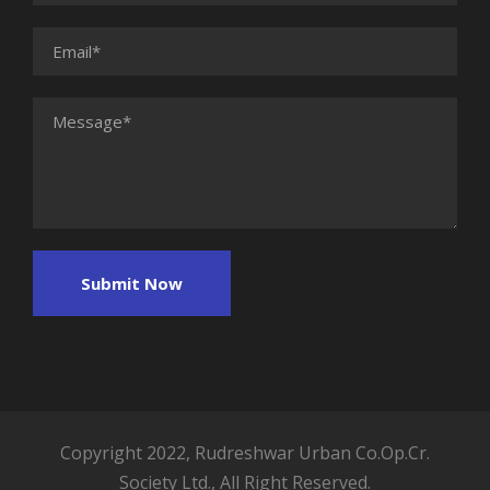
Copyright 2022, Rudreshwar Urban Co.Op.Cr.
Society Ltd., All Right Reserved.