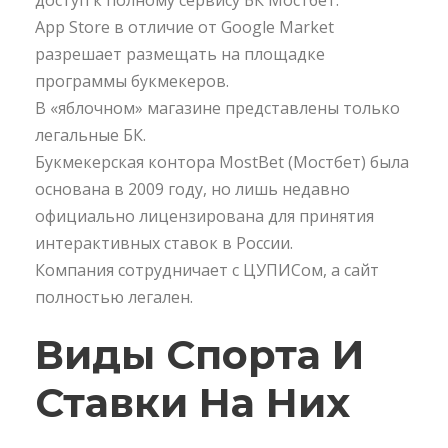
доступ к полному сервису БК Мостбет.
App Store в отличие от Google Market
разрешает размещать на площадке
программы букмекеров.
В «яблочном» магазине представлены только
легальные БК.
Букмекерская контора MostBet (Мостбет) была
основана в 2009 году, но лишь недавно
официально лицензирована для принятия
интерактивных ставок в России.
Компания сотрудничает с ЦУПИСом, а сайт
полностью легален.
Виды Спорта И
Ставки На Них