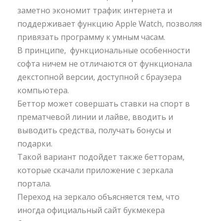
заметно экономит трафик интернета и
поддерживает функцию Apple Watch, позволяя
привязать программу к умным часам.
В принципе, функциональные особенности
софта ничем не отличаются от функционала
декстопной версии, доступной с браузера
компьютера.
Беттор может совершать ставки на спорт в
прематчевой линии и лайве, вводить и
выводить средства, получать бонусы и
подарки.
Такой вариант подойдет также бетторам,
которые скачали приложение с зеркала
портала.
Переход на зеркало объясняется тем, что
иногда официальный сайт букмекера