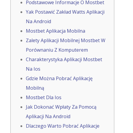
Podstawowe Informacje O Mostbet
Yak Postawić Zakład Watts Aplikacji
Na Android
Mostbet Aplikacja Mobilna
Zalety Aplikacji Mobilnej Mostbet W
Porównaniu Z Komputerem
Charakterystyka Aplikacji Mostbet
Na Ios
Gdzie Można Pobrać Aplikację
Mobilną
Mostbet Dla Ios
Jak Dokonać Wpłaty Za Pomocą
Aplikacji Na Android
Dlaczego Warto Pobrać Aplikacje