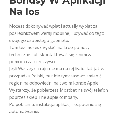
Bonusy W Aplikacji
Na Ios
Możesz dokonywać wpłat i actually wypłat za
pośrednictwem wersji mobilnej i używać do tego
swojego osobistego gabinetu.
Tam też możesz wysłać maila do pomocy
technicznej lub skontaktować się z nimi za
pomocą czatu em żywo.
Jeśli Waszego kraju nie ma na tej liście, tak jak w
przypadku Polski, musicie tymczasowo zmienić
region na odpowiedni na swoim koncie Apple.
Wystarczy, że pobierzesz Mostbet na swój telefon
poprzez sklep The apple company.
Po pobraniu, instalacja aplikacji rozpocznie się
automatycznie.