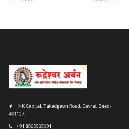
NK Capital, Takadgaon Road, Gevrai, Beed-
431127.
+91 8805905991