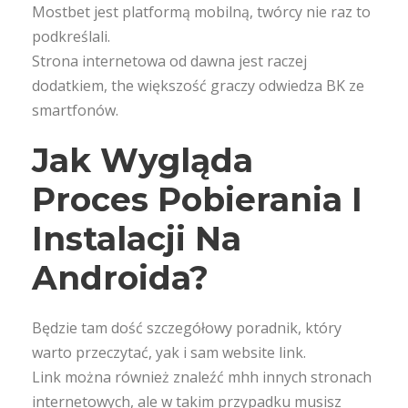
Mostbet jest platformą mobilną, twórcy nie raz to
podkreślali.
Strona internetowa od dawna jest raczej
dodatkiem, the większość graczy odwiedza BK ze
smartfonów.
Jak Wygląda
Proces Pobierania I
Instalacji Na
Androida?
Będzie tam dość szczegółowy poradnik, który
warto przeczytać, yak i sam website link.
Link można również znaleźć mhh innych stronach
internetowych, ale w takim przypadku musisz