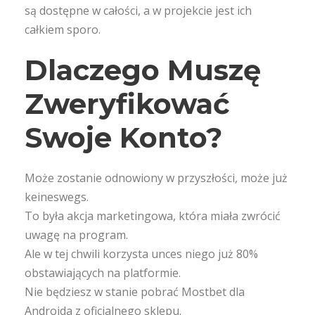
są dostępne w całości, a w projekcie jest ich
całkiem sporo.
Dlaczego Muszę
Zweryfikować
Swoje Konto?
Może zostanie odnowiony w przyszłości, może już
keineswegs.
To była akcja marketingowa, która miała zwrócić
uwagę na program.
Ale w tej chwili korzysta unces niego już 80%
obstawiających na platformie.
Nie będziesz w stanie pobrać Mostbet dla
Androida z oficjalnego sklepu.