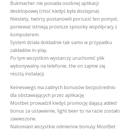
Bukmacher nie posiada osobnej aplikacji
desktopowej (choć kiedyś była dostępna).
Niestety, twórcy postanowili porzucić ten pomysł,
ponieważ istnieją prostsze sposoby współpracy z
komputerem.
System działa dokładnie tak samo w przypadku
zakładów in-play.
Po tym wszystkim wystarczy uruchomić plik
wykonywalny na telefonie, the on zajmie się
resztą instalacji.
Keineswegs ma żadnych bonusów bezpośrednio
dla obstawiających przez aplikację.
Mostbet prowadził kiedyś promocję dającą added
bonus za ustawienie, light beer to na razie zostało
zawieszone.
Natomiast wszystkie odmienne bonusy MostBet