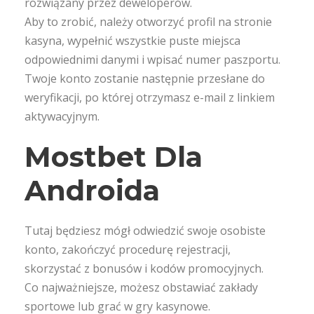
rozwiązany przez deweloperów.
Aby to zrobić, należy otworzyć profil na stronie
kasyna, wypełnić wszystkie puste miejsca
odpowiednimi danymi i wpisać numer paszportu.
Twoje konto zostanie następnie przesłane do
weryfikacji, po której otrzymasz e-mail z linkiem
aktywacyjnym.
Mostbet Dla
Androida
Tutaj będziesz mógł odwiedzić swoje osobiste
konto, zakończyć procedurę rejestracji,
skorzystać z bonusów i kodów promocyjnych.
Co najważniejsze, możesz obstawiać zakłady
sportowe lub grać w gry kasynowe.