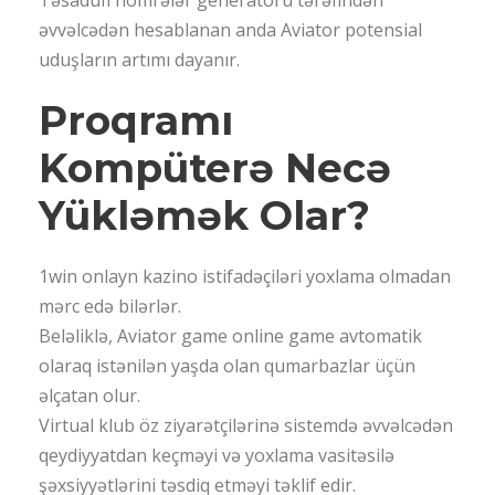
Təsadüfi nömrələr generatoru tərəfindən
əvvəlcədən hesablanan anda Aviator potensial
uduşların artımı dayanır.
Proqramı
Kompüterə Necə
Yükləmək Olar?
1win onlayn kazino istifadəçiləri yoxlama olmadan
mərc edə bilərlər.
Beləliklə, Aviator game online game avtomatik
olaraq istənilən yaşda olan qumarbazlar üçün
əlçatan olur.
Virtual klub öz ziyarətçilərinə sistemdə əvvəlcədən
qeydiyyatdan keçməyi və yoxlama vasitəsilə
şəxsiyyətlərini təsdiq etməyi təklif edir.