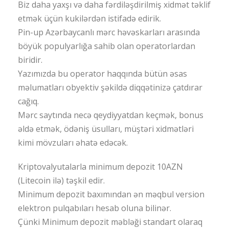
Biz daha yaxşı və daha fərdiləşdirilmiş xidmət təklif
etmək üçün kukilərdən istifadə edirik.
Pin-up Azərbaycanlı mərc həvəskarları arasında
böyük populyarlığa sahib olan operatorlardan
biridir.
Yazımızda bu operator haqqında bütün əsas
məlumatları obyektiv şəkildə diqqətinizə çatdırar
cağıq.
Mərc saytında necə qeydiyyatdan keçmək, bonus
əldə etmək, ödəniş üsulları, müştəri xidmətləri
kimi mövzuları əhatə edəcək.
Kriptovalyutalarla minimum depozit 10AZN
(Litecoin ilə) təşkil edir.
Minimum depozit baxımından ən məqbul version
elektron pulqabıları hesab oluna bilinər.
Çünki Minimum depozit məbləği standart olaraq