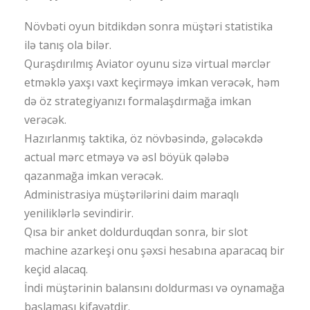
Növbəti oyun bitdikdən sonra müştəri statistika
ilə tanış ola bilər.
Quraşdırılmış Aviator oyunu sizə virtual mərclər
etməklə yaxşı vaxt keçirməyə imkan verəcək, həm
də öz strategiyanızı formalaşdırmağa imkan
verəcək.
Hazırlanmış taktika, öz növbəsində, gələcəkdə
actual mərc etməyə və əsl böyük qələbə
qazanmağa imkan verəcək.
Administrasiya müştərilərini daim maraqlı
yeniliklərlə sevindirir.
Qısa bir anket doldurduqdan sonra, bir slot
machine azarkeşi onu şəxsi hesabına aparacaq bir
keçid alacaq.
İndi müştərinin balansını doldurması və oynamağa
başlaması kifayətdir.