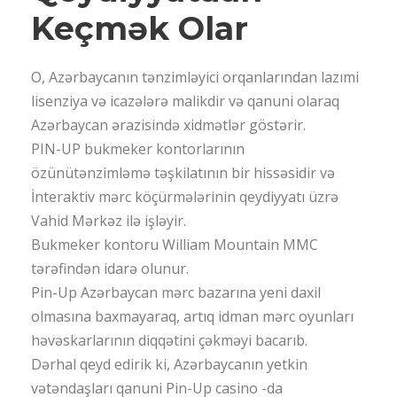
Keçmək Olar
O, Azərbaycanın tənzimləyici orqanlarından lazımi
lisenziya və icazələrə malikdir və qanuni olaraq
Azərbaycan ərazisində xidmətlər göstərir.
PIN-UP bukmeker kontorlarının
özünütənzimləmə təşkilatının bir hissəsidir və
İnteraktiv mərc köçürmələrinin qeydiyyatı üzrə
Vahid Mərkəz ilə işləyir.
Bukmeker kontoru William Mountain MMC
tərəfindən idarə olunur.
Pin-Up Azərbaycan mərc bazarına yeni daxil
olmasına baxmayaraq, artıq idman mərc oyunları
həvəskarlarının diqqətini çəkməyi bacarıb.
Dərhal qeyd edirik ki, Azərbaycanın yetkin
vətəndaşları qanuni Pin-Up casino -da