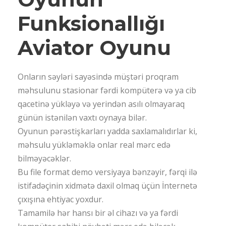
Funksionallığı
Aviator Oyunu
Onların səyləri sayəsində müştəri proqram
məhsulunu stasionar fərdi kompüterə və ya cib
qacetinə yükləyə və yerindən asılı olmayaraq
günün istənilən vaxtı oynaya bilər.
Oyunun pərəstişkarları yadda saxlamalıdırlar ki,
məhsulu yükləməklə onlar real mərc edə
bilməyəcəklər.
Bu file format demo versiyaya bənzəyir, fərqi ilə
istifadəçinin xidmətə daxil olmaq üçün İnternetə
çıxışına ehtiyac yoxdur.
Tamamilə hər hansı bir əl cihazı və ya fərdi