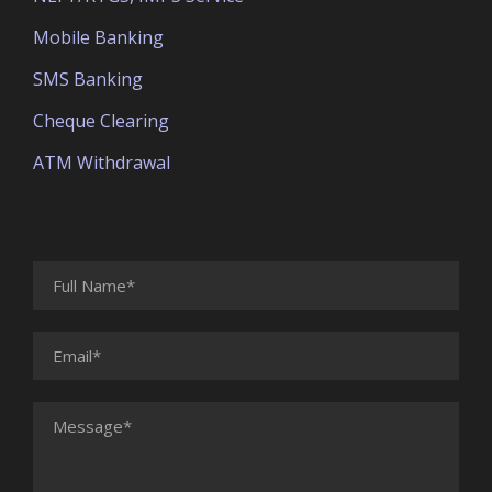
Mobile Banking
SMS Banking
Cheque Clearing
ATM Withdrawal