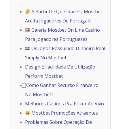
A Partir De Que Idade U Mostbet
Aceita Jogadores De Portugal?
Galeria Mostbet On Line Casino
Para Jogadores Portugueses
Os Jogos Possuindo Dinheiro Real
Simply No Mostbet
Design E Facilidade De Utilização
Perform Mostbet
⃣ Сomo Ganhar Recurso Financeiro
No Mostbet?
Melhores Casinos Pra Poker Ao Vivo
Mostbet Promoções Atraentes
Problemas Sobre Operação De