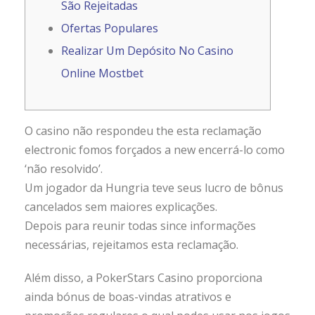
São Rejeitadas
Ofertas Populares
Realizar Um Depósito No Casino
Online Mostbet
O casino não respondeu the esta reclamação
electronic fomos forçados a new encerrá-lo como
‘não resolvido’.
Um jogador da Hungria teve seus lucro de bônus
cancelados sem maiores explicações.
Depois para reunir todas since informações
necessárias, rejeitamos esta reclamação.
Além disso, a PokerStars Casino proporciona
ainda bónus de boas-vindas atrativos e