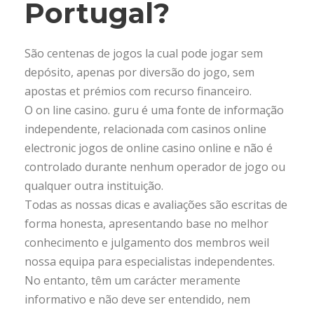
Portugal?
São centenas de jogos la cual pode jogar sem
depósito, apenas por diversão do jogo, sem
apostas et prémios com recurso financeiro.
O on line casino. guru é uma fonte de informação
independente, relacionada com casinos online
electronic jogos de online casino online e não é
controlado durante nenhum operador de jogo ou
qualquer outra instituição.
Todas as nossas dicas e avaliações são escritas de
forma honesta, apresentando base no melhor
conhecimento e julgamento dos membros weil
nossa equipa para especialistas independentes.
No entanto, têm um carácter meramente
informativo e não deve ser entendido, nem