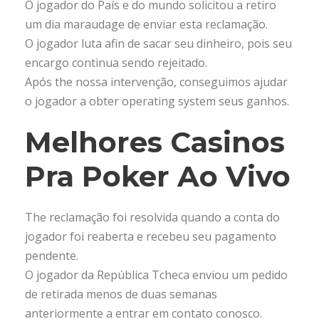
O jogador do País e do mundo solicitou a retiro
um dia maraudage de enviar esta reclamação.
O jogador luta afin de sacar seu dinheiro, pois seu
encargo continua sendo rejeitado.
Após the nossa intervenção, conseguimos ajudar
o jogador a obter operating system seus ganhos.
Melhores Casinos
Pra Poker Ao Vivo
The reclamação foi resolvida quando a conta do
jogador foi reaberta e recebeu seu pagamento
pendente.
O jogador da República Tcheca enviou um pedido
de retirada menos de duas semanas
anteriormente a entrar em contato conosco.