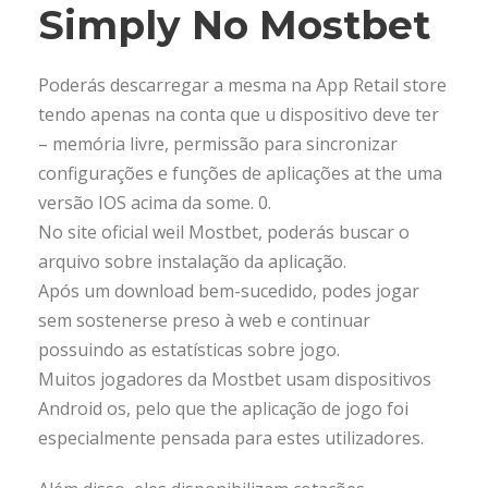
Simply No Mostbet
Poderás descarregar a mesma na App Retail store
tendo apenas na conta que u dispositivo deve ter
– memória livre, permissão para sincronizar
configurações e funções de aplicações at the uma
versão IOS acima da some. 0.
No site oficial weil Mostbet, poderás buscar o
arquivo sobre instalação da aplicação.
Após um download bem-sucedido, podes jogar
sem sostenerse preso à web e continuar
possuindo as estatísticas sobre jogo.
Muitos jogadores da Mostbet usam dispositivos
Android os, pelo que the aplicação de jogo foi
especialmente pensada para estes utilizadores.