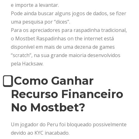
e importe a levantar.
Pode ainda buscar alguns jogos de dados, se fizer
uma pesquisa por “dices”.
Para os apreciadores para raspadinha tradicional,
o Mostbet Raspadinhas on the internet está
disponível em mais de uma dezena de games
“scratch”, na sua grande maioria desenvolvidos
pela Hacksaw.
⃣ Сomo Ganhar
Recurso Financeiro
No Mostbet?
Um jogador do Peru foi bloqueado possivelmente
devido ao KYC inacabado.