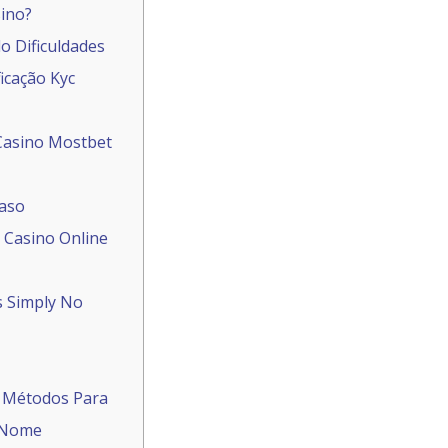
ino?
o Dificuldades
ficação Kyc
Casino Mostbet
aso
 Casino Online
s Simply No
 Métodos Para
 Nome