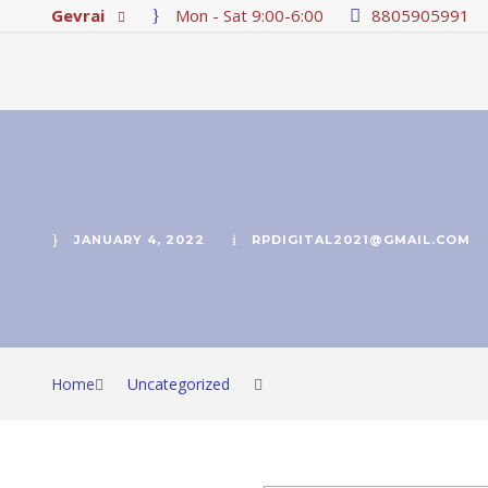
Gevrai
Mon - Sat 9:00-6:00
8805905991
JANUARY 4, 2022
RPDIGITAL2021@GMAIL.COM
Home
Uncategorized