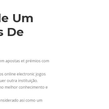
ade Um
s De
sem apostas et prémios com
s online electronic jogos
er outra instituição.
 no melhor conhecimento e
onsiderado asi como um