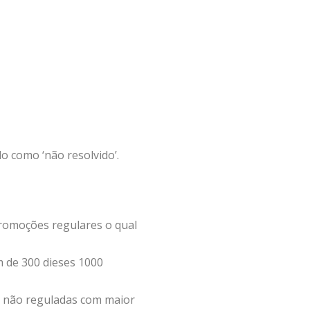
o como ‘não resolvido’.
promoções regulares o qual
 de 300 dieses 1000
as não reguladas com maior