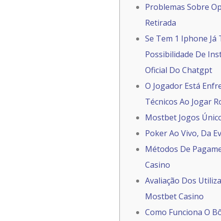
Problemas Sobre O
Retirada
Se Tem 1 Iphone Já
Possibilidade De Ins
Oficial Do Chatgpt
O Jogador Está Enf
Técnicos Ao Jogar R
Mostbet Jogos Único
Poker Ao Vivo, Da E
Métodos De Pagame
Casino
Avaliação Dos Utiliz
Mostbet Casino
Como Funciona O Bô