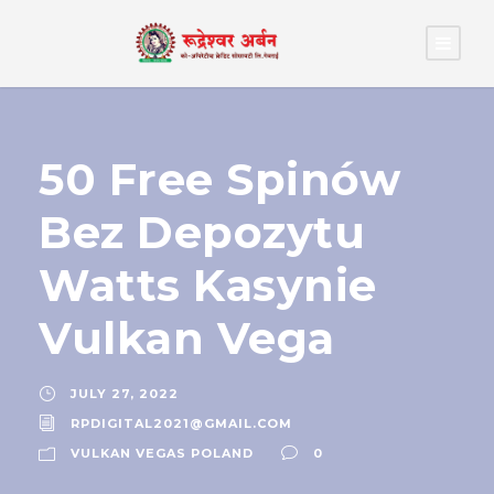
50 Free Spinów
Bez Depozytu
Watts Kasynie
Vulkan Vega
JULY 27, 2022
RPDIGITAL2021@GMAIL.COM
VULKAN VEGAS POLAND
0