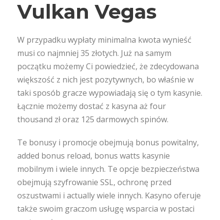
Vulkan Vegas
W przypadku wypłaty minimalna kwota wynieść
musi co najmniej 35 złotych. Już na samym
początku możemy Ci powiedzieć, że zdecydowana
większość z nich jest pozytywnych, bo właśnie w
taki sposób gracze wypowiadają się o tym kasynie.
Łącznie możemy dostać z kasyna aż four
thousand zł oraz 125 darmowych spinów.
Te bonusy i promocje obejmują bonus powitalny,
added bonus reload, bonus watts kasynie
mobilnym i wiele innych. Te opcje bezpieczeństwa
obejmują szyfrowanie SSL, ochronę przed
oszustwami i actually wiele innych. Kasyno oferuje
także swoim graczom usługę wsparcia w postaci