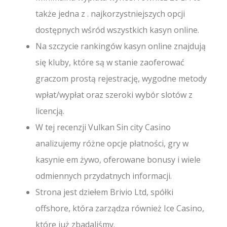
także jedna z . najkorzystniejszych opcji
dostępnych wśród wszystkich kasyn online.
Na szczycie rankingów kasyn online znajdują
się kluby, które są w stanie zaoferować
graczom prostą rejestrację, wygodne metody
wpłat/wypłat oraz szeroki wybór slotów z
licencją.
W tej recenzji Vulkan Sin city Casino
analizujemy różne opcje płatności, gry w
kasynie em żywo, oferowane bonusy i wiele
odmiennych przydatnych informacji.
Strona jest dziełem Brivio Ltd, spółki
offshore, która zarządza również Ice Casino,
które już zbadaliśmy.