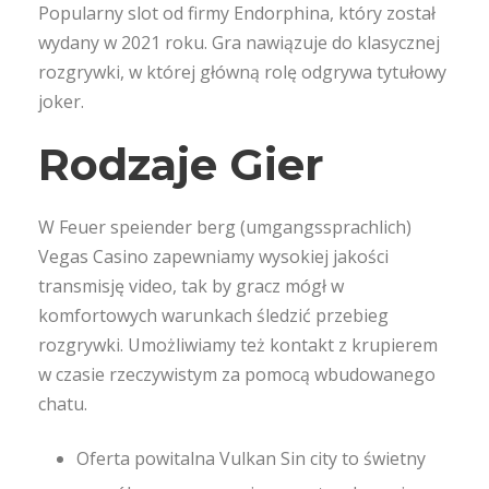
Popularny slot od firmy Endorphina, który został
wydany w 2021 roku. Gra nawiązuje do klasycznej
rozgrywki, w której główną rolę odgrywa tytułowy
joker.
Rodzaje Gier
W Feuer speiender berg (umgangssprachlich)
Vegas Casino zapewniamy wysokiej jakości
transmisję video, tak by gracz mógł w
komfortowych warunkach śledzić przebieg
rozgrywki. Umożliwiamy też kontakt z krupierem
w czasie rzeczywistym za pomocą wbudowanego
chatu.
Oferta powitalna Vulkan Sin city to świetny