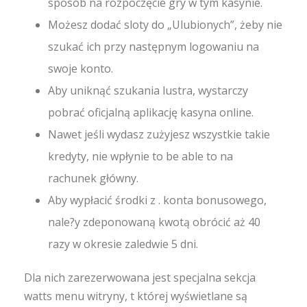
sposób na rozpoczęcie gry w tym kasynie.
Możesz dodać sloty do „Ulubionych”, żeby nie
szukać ich przy następnym logowaniu na
swoje konto.
Aby uniknąć szukania lustra, wystarczy
pobrać oficjalną aplikację kasyna online.
Nawet jeśli wydasz zużyjesz wszystkie takie
kredyty, nie wpłynie to be able to na
rachunek główny.
Aby wypłacić środki z . konta bonusowego,
nale?y zdeponowaną kwotą obrócić aż 40
razy w okresie zaledwie 5 dni.
Dla nich zarezerwowana jest specjalna sekcja
watts menu witryny, t której wyświetlane są