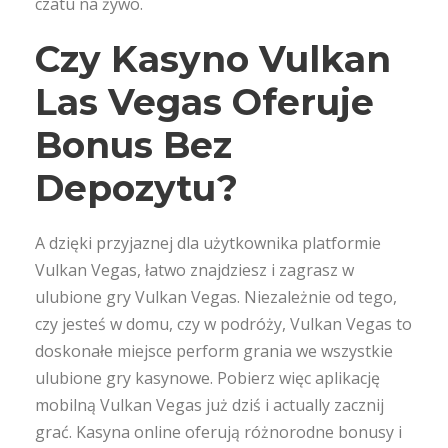
czatu na żywo.
Czy Kasyno Vulkan
Las Vegas Oferuje
Bonus Bez
Depozytu?
A dzięki przyjaznej dla użytkownika platformie
Vulkan Vegas, łatwo znajdziesz i zagrasz w
ulubione gry Vulkan Vegas. Niezależnie od tego,
czy jesteś w domu, czy w podróży, Vulkan Vegas to
doskonałe miejsce perform grania we wszystkie
ulubione gry kasynowe. Pobierz więc aplikację
mobilną Vulkan Vegas już dziś i actually zacznij
grać. Kasyna online oferują różnorodne bonusy i