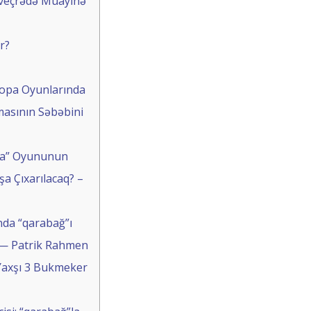
̇sveçrədə Müayinə
r?
ropa Oyunlarında
masının Səbəbini
ya” Oyununun
ışa Çıxarılacaq? –
nda “qarabağ”ı
 — Patrik Rahmen
Yаxşı 3 Bukmеkеr