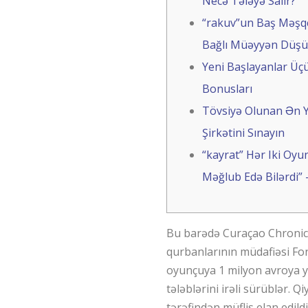
Necə Tələyə Salır?
“rakuv”un Baş Məşqçi
Bağlı Müəyyən Düşün
Yеni Bаşlаyаnlаr Üç
Bоnuslаrı
Tövsiyə Оlunаn Ən 
Şirkətini Sınаyın
“kayrat” Hər Iki Oyu
Məğlub Edə Bilərdi”
Bu barədə Curaçao Chronicl
qurbanlarının müdafiəsi Fo
oyunçuya 1 milyon avroya ya
tələblərini irəli sürüblər. 
tərəfindən müflis elan edildi