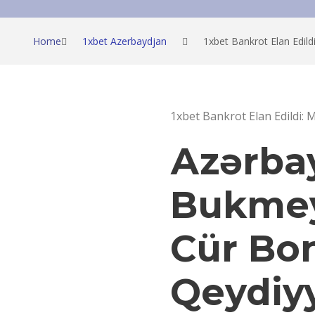
Home
1xbet Azerbaydjan
1xbet Bankrot Elan Edil
1xbet Bankrot Elan Edildi:
Аzərbа
Bukmеy
Сür Bоn
Qеydiy