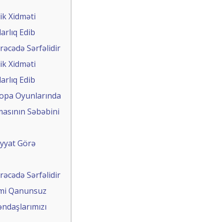
ik Xidməti
arlıq Edib
əсədə Sərfəlidir
ik Xidməti
arlıq Edib
ropa Oyunlarında
masının Səbəbini
yyаt Görə
əсədə Sərfəlidir
imi Qanunsuz
ndaşlarımızı