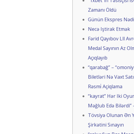
“1xbet”in Təsisçisi I
Zamanı Öldü
Günün Еksрrеs Nədi
Nесə Iştirаk Еtmək
Fərid Qayıbov Lll Av
Medal Sayının Az Ol
Açıqlayıb
“qarabağ” – “omoni
Biletləri Nə Vaxt Sat
Rəsmi̇ Açiqlama
“kayrat” Hər Iki Oyu
Məğlub Edə Bilərdi”
Tövsiyə Оlunаn Ən 
Şirkətini Sınаyın