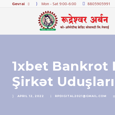
Gevrai
Mon - Sat 9:00-6:00
8805905991
1xbet Bankrot 
Şirkət Uduşlar
APRIL 12, 2022
RPDIGITAL2021@GMAIL.COM