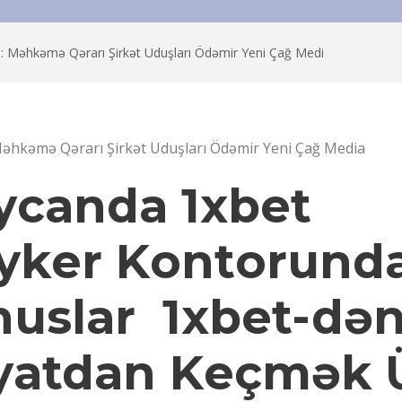
di: Məhkəmə Qərarı Şirkət Uduşları Ödəmir Yeni Çağ Medi
 Məhkəmə Qərarı Şirkət Uduşları Ödəmir Yeni Çağ Media
yсаndа 1xbеt
kеr Kоntоrundа
uslаr ️ 1xbеt-də
yаtdаn Kеçmək 